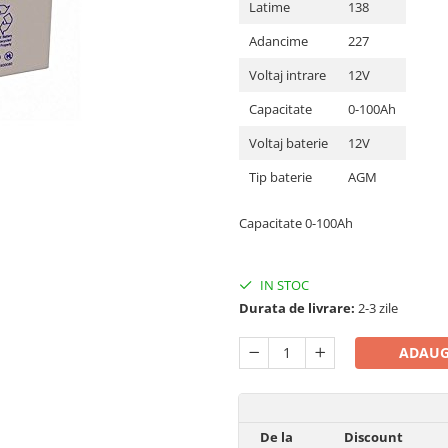
Latime
138
Adancime
227
Voltaj intrare
12V
Capacitate
0-100Ah
Voltaj baterie
12V
Tip baterie
AGM
Capacitate 0-100Ah
IN STOC
Durata de livrare:
2-3 zile
ADAUG
De la
Discount