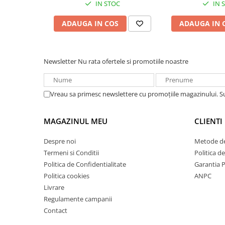
IN STOC
IN 
Redresoare, incarcatoare si testere
ADAUGA IN COS
ADAUGA IN 
Redresoare auto, moto, barci si
stationare
Surse UPS
Newsletter
Nu rata ofertele si promotiile noastre
UPS pentru centrale termice si
sisteme de urgenta - acumulator
extern
UPS Calculatoare si Servere
Vreau sa primesc newslettere cu promoțiile magazinului. 
UPS Trifazat
Stabilizatoare Tensiune
MAGAZINUL MEU
CLIENTI
PDUs unitati de distributie a
Despre noi
Metode de
energiei electrice
Termeni si Conditii
Politica d
Cabinete baterii
Politica de Confidentialitate
Garantia 
Politica cookies
ANPC
Acumulatori UPS
Livrare
Drumetii / Camping
Regulamente campanii
Accesorii
Contact
Frigidere portabile