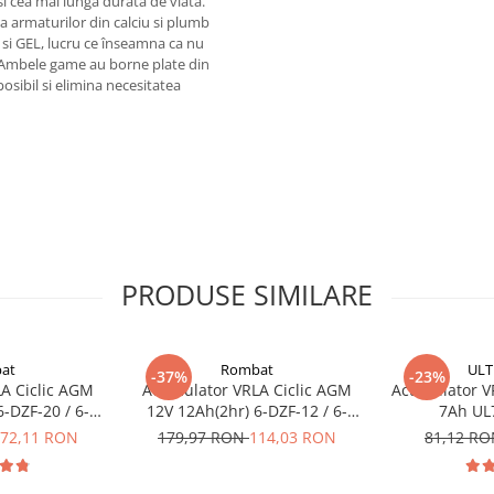
si cea mai lunga durata de viata.
i a armaturilor din calciu si plumb
 si GEL, lucru ce înseamna ca nu
. Ambele game au borne plate din
osibil si elimina necesitatea
PRODUSE SIMILARE
at
Rombat
ULT
-37%
-23%
A Ciclic AGM
Acumulator VRLA Ciclic AGM
Acumulator VR
6-DZF-20 / 6-
12V 12Ah(2hr) 6-DZF-12 / 6-
7Ah UL
u biciclete
DZM-12 pentru biciclete
72,11 RON
179,97 RON
114,03 RON
81,12 R
ice
electrice M5, prindere cu surub