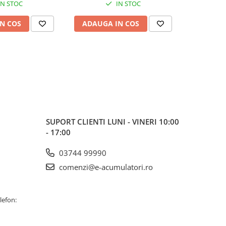
IN STOC
IN STOC
N COS
ADAUGA IN COS
ADAUG
SUPORT CLIENTI
LUNI - VINERI 10:00
- 17:00
03744 99990
comenzi@e-acumulatori.ro
lefon: