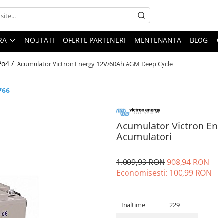
ARA
NOUTATI
OFERTE PARTENERI
MENTENANTA
BLOG
Po4 /
Acumulator Victron Energy 12V/60Ah AGM Deep Cycle
766
Acumulator Victron E
Acumulatori
1.009,93 RON
908,94 RON
Economisesti:
100,99
RON
Inaltime
229