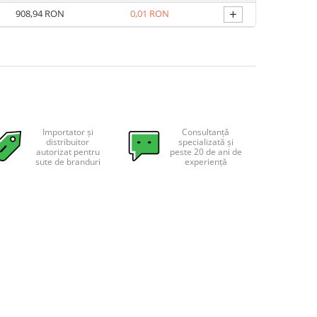
+
908,94 RON
0,01 RON
Importator și
Consultanță
distribuitor
specializată și
autorizat pentru
peste 20 de ani de
sute de branduri
experiență