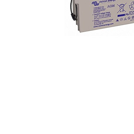
Incarcatoare acumulatori
Panouri fotovoltaice si accesorii
Panouri fotovoltaice
Sisteme prindere panouri
fotovoltaice
Accesorii
Invertoare
Invertoare Hibrid
Invertoare On-grid
Invertoare Off-grid
Distribuie
Controlere solare
pe
MPPT
Facebook
PWM
Convertoare de tensiune
Sisteme de stocare energie
LiFePO4