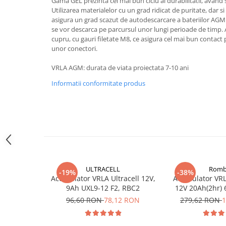
Gama GEL prezinta cel mai bun ciclu al durabilitatii, având 
Acumulatori VRLA AGM/GEL /
Utilizarea materialelor cu un grad ridicat de puritate, dar s
Tractiune / LiFePo4
asigura un grad scazut de autodescarcare a bateriilor AGM
Baterii si acumulatori gel si VRLA
se vor descarca pe parcursul unor lungi perioade de timp
6-12 V
cupru, cu gauri filetate M8, ce asigura cel mai bun contact p
unor conectori.
Baterii si acumulatori AGM VRLA
de 6-12 V
VRLA AGM: durata de viata proiectata 7-10 ani
Acumulatori Moto, ATV
Informatii conformitate produs
GEL
AGM
Li-Ion
SLA AGM (Sealed Lead Acid)
Deep Cycle - Tractiune/Semi-
Tractiune
ULTRACELL
Romb
Marine & Caravan
-19%
-38%
Acumulator VRLA Ultracell 12V,
Acumulator VRL
APC
9Ah UXL9-12 F2, RBC2
12V 20Ah(2hr) 
DZM-20 pentr
96,60 RON
78,12 RON
279,62 RON
1
Pachete acumulatori VRLA
electr
Sisteme de management (BMS)