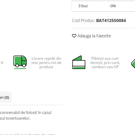
3
buc
-0%
Cod Produs:
BAT412550084
Adauga la Favorite
Livrare rapidă din
Plătești așa cum
14
stoc pentru mii de
dorești, prin card,
produse
ramburs sau OP
uri
(0)
onvenabil de folosit în cazul
zul invertoarelor,