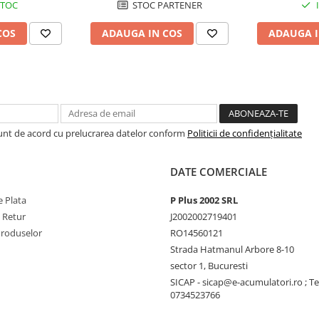
STOC
STOC PARTENER
COS
ADAUGA IN COS
ADAUGA I
Sunt de acord cu prelucrarea datelor conform
Politicii de confidențialitate
DATE COMERCIALE
 Plata
P Plus 2002 SRL
e Retur
J2002002719401
Produselor
RO14560121
Strada Hatmanul Arbore 8-10
sector 1, Bucuresti
SICAP - sicap@e-acumulatori.ro ; Te
0734523766