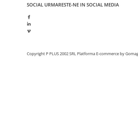
SOCIAL
URMARESTE-NE IN SOCIAL MEDIA
Panouri portabile
Racire/Incalzire
Statii energie portabile
Diverse
Electrice
Intrerupatoare si prize
Copyright P PLUS 2002 SRL
Platforma E-commerce by Goma
Dulapuri pentru cablare
structurata
Sigurante
Tablouri electrice
Lumina (Becuri si Lanterne)
Laptop & PC accesorii, baterii,
cabluri USB, prelungitoare USB
Cablu de date si Adaptoare
Solutii solare portabile
Lichidare de stoc