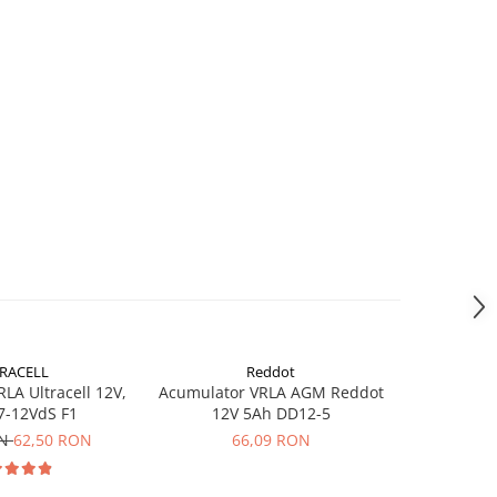
RACELL
Reddot
-26%
LA Ultracell 12V,
Acumulator VRLA AGM Reddot
Acumulator
7-12VdS F1
12V 5Ah DD12-5
3.
ON
62,50 RON
66,09 RON
37,62