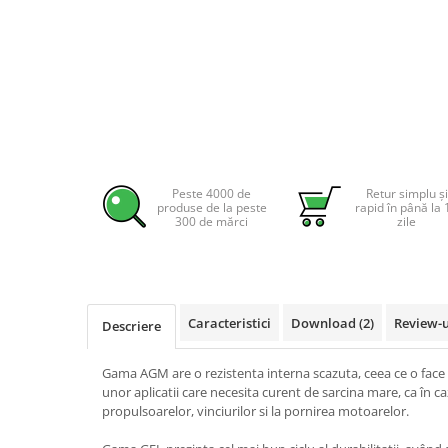
Pachete complete stocare energie
Sisteme de Stocare Comerciale
Sisteme fotovoltaice complete
Sisteme fotovoltaice de putere
mica (rulota/caravan/case de
vacanta)
Sisteme fotovoltaice profesionale
Pachete sisteme fotovoltaice
Peste 4000 de
Retur simplu și
produse de la peste
rapid în până la 
Statii de incarcare vehicule
300 de mărci
zile
electrice
Statii de incarcare
Cabluri de incarcare vehicule
electrice
Caracteristici
Download (2)
Review-
Descriere
Prize de incarcare vehicule
electrice
Gama AGM are o rezistenta interna scazuta, ceea ce o face c
unor aplicatii care necesita curent de sarcina mare, ca în ca
Accesorii
propulsoarelor, vinciurilor si la pornirea motoarelor.
Turbine eoliene pentru casă