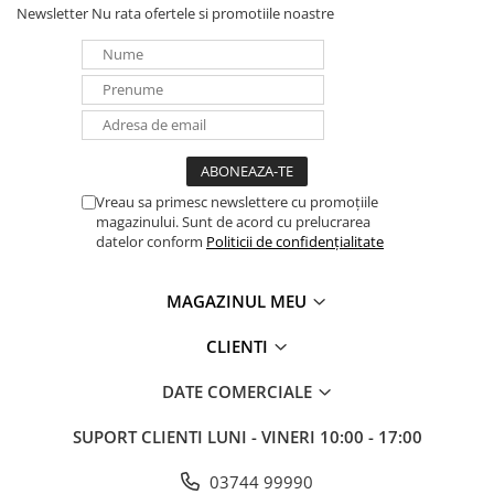
Newsletter
Nu rata ofertele si promotiile noastre
Pachete complete stocare energie
Sisteme de Stocare Comerciale
Sisteme fotovoltaice complete
Sisteme fotovoltaice de putere
mica (rulota/caravan/case de
vacanta)
Sisteme fotovoltaice profesionale
Vreau sa primesc newslettere cu promoțiile
Pachete sisteme fotovoltaice
magazinului. Sunt de acord cu prelucrarea
datelor conform
Politicii de confidențialitate
Statii de incarcare vehicule
electrice
Statii de incarcare
MAGAZINUL MEU
Cabluri de incarcare vehicule
CLIENTI
electrice
Prize de incarcare vehicule
DATE COMERCIALE
electrice
SUPORT CLIENTI
LUNI - VINERI 10:00 - 17:00
Accesorii
Turbine eoliene pentru casă
03744 99990