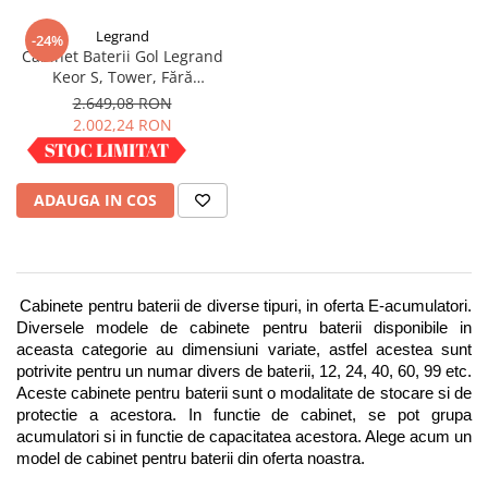
Incarcatoare acumulatori
Legrand
-24%
Panouri fotovoltaice si accesorii
Cabinet Baterii Gol Legrand
Panouri fotovoltaice
Keor S, Tower, Fără
Acumulatori, 310740
2.649,08 RON
Sisteme prindere panouri
2.002,24 RON
fotovoltaice
IN STOC
Accesorii
Invertoare
ADAUGA IN COS
Invertoare Hibrid
Invertoare On-grid
Invertoare Off-grid
Cabinete pentru baterii de diverse tipuri, in oferta E-acumulatori. 
Controlere solare
Diversele modele de cabinete pentru baterii disponibile in 
MPPT
aceasta categorie au dimensiuni variate, astfel acestea sunt 
potrivite pentru un numar divers de baterii, 12, 24, 40, 60, 99 etc. 
PWM
Aceste cabinete pentru baterii sunt o modalitate de stocare si de 
protectie a acestora. In functie de cabinet, se pot grupa 
Convertoare de tensiune
acumulatori si in functie de capacitatea acestora. Alege acum un 
Sisteme de stocare energie
model de cabinet pentru baterii din oferta noastra.
LiFePO4