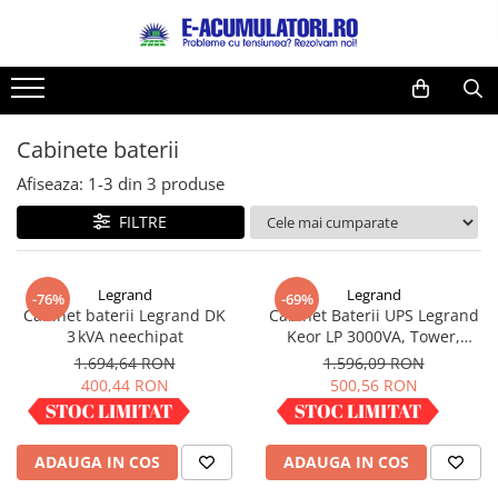
Toate Produsele
Reduceri de vara
Acumulatori, Baterii si Incarcatoare
Cabluri
Uzuale
Cabinete baterii
Acumulatori
Baterii
Diverse
Afiseaza:
1-
3
din
3
produse
Baterii alcaline
Prelungitoare
FILTRE
Baterii litiu
Panouri fotovoltaice
Zinc-Carbon
Sisteme de prindere
Baterii rotunde argint
Invertoare
Legrand
Legrand
-76%
-69%
Cabinet baterii Legrand DK
Cabinet Baterii UPS Legrand
Baterii auditive
Statii de incarcare EV
3 kVA neechipat
Keor LP 3000VA, Tower,
Accesorii baterii
UPS
neechipat, 310600
1.694,64 RON
1.596,09 RON
Baterii Industriale
400,44 RON
500,56 RON
Acumulatori
IN STOC
IN STOC
Ni-MH
ADAUGA IN COS
ADAUGA IN COS
Li-Ion