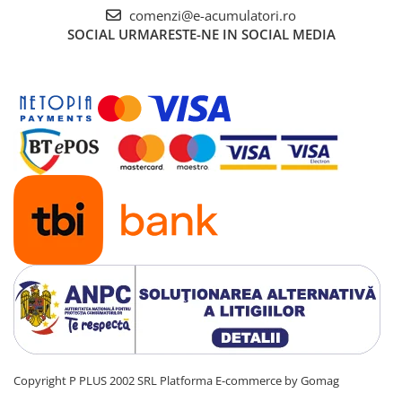
Acumulatori VRLA AGM/GEL /
comenzi@e-acumulatori.ro
Tractiune / LiFePo4
SOCIAL
URMARESTE-NE IN SOCIAL MEDIA
Baterii si acumulatori gel si VRLA
6-12 V
Baterii si acumulatori AGM VRLA
de 6-12 V
Acumulatori Moto, ATV
GEL
AGM
Li-Ion
SLA AGM (Sealed Lead Acid)
Deep Cycle - Tractiune/Semi-
Tractiune
Marine & Caravan
APC
Pachete acumulatori VRLA
Copyright P PLUS 2002 SRL
Platforma E-commerce by Gomag
Sisteme de management (BMS)