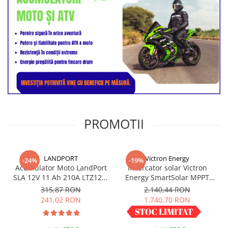
PROMOTII
LANDPORT
Victron Energy
-24%
-19%
Acumulator Moto LandPort
Incarcator solar Victron
SLA 12V 11 Ah 210A LTZ12-S
Energy SmartSolar MPPT
echivalent YTZ12S-BS
150/60-Tr
315,87 RON
2.140,44 RON
241,02 RON
1.740,70 RON