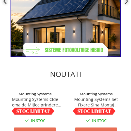
NOUTATI
Mounting Systems
Mounting Systems
Mounting Systems Clde
Mounting Systems Set
ema de Mijloc prindere
Fixare Sina Montaj
Modul Fotovoltaic 33-45mm,
Structura Fotovoltaica - 20
5,00 RON
2,01 RON
Impamantare integrata
Bucati
IN STOC
IN STOC