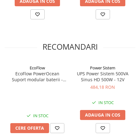
ADAUGA IN COS
ADAUGA IN COS
RECOMANDARI
EcoFlow
Power Sistem
EcoFlow PowerOcean
UPS Power Sistem 500VA
Suport modular baterii -
Sinus HD 500W - 12V
BatteryBase, compatibil
484,18 RON
baterii LFP
IN STOC
ADAUGA IN COS
IN STOC
CERE OFERTA