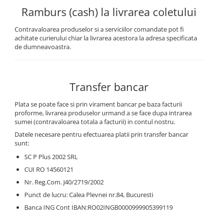
Incarcatoare acumulatori
Ramburs (cash) la livrarea coletului
Panouri fotovoltaice si accesorii
Contravaloarea produselor si a serviciilor comandate pot fi
Panouri fotovoltaice
achitate curierului chiar la livrarea acestora la adresa specificata
Sisteme prindere panouri
de dumneavoastra.
fotovoltaice
Accesorii
Transfer bancar
Invertoare
Invertoare Hibrid
Plata se poate face si prin virament bancar pe baza facturii
proforme, livrarea produselor urmand a se face dupa intrarea
Invertoare On-grid
sumei (contravaloarea totala a facturii) in contul nostru.
Invertoare Off-grid
Datele necesare pentru efectuarea platii prin transfer bancar
sunt:
Controlere solare
MPPT
SC P Plus 2002 SRL
CUI RO 14560121
PWM
Nr. Reg.Com. J40/2719/2002
Convertoare de tensiune
Punct de lucru: Calea Plevnei nr.84, Bucuresti
Sisteme de stocare energie
Banca ING Cont IBAN:RO02INGB0000999905399119
LiFePO4