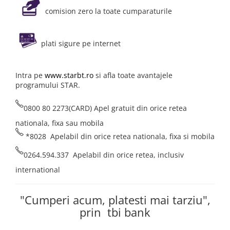
comision zero la toate cumparaturile
Panouri portabile
Racire/Incalzire
Statii energie portabile
plati sigure pe internet
Diverse
Electrice
Intra pe
www.starbt.ro
si afla toate avantajele
programului STAR.
Intrerupatoare si prize
Dulapuri pentru cablare
0800 80 2273(CARD) Apel gratuit din orice retea
structurata
nationala, fixa sau mobila
Sigurante
*8028 Apelabil din orice retea nationala, fixa si mobila
Tablouri electrice
Lumina (Becuri si Lanterne)
0264.594.337 Apelabil din orice retea, inclusiv
Laptop & PC accesorii, baterii,
international
cabluri USB, prelungitoare USB
Cablu de date si Adaptoare
"Cumperi acum, platesti mai tarziu",
Solutii solare portabile
prin tbi bank
Lichidare de stoc