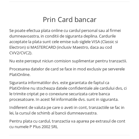
Pachete complete stocare energie
Sisteme de Stocare Comerciale
Prin Card bancar
Sisteme fotovoltaice complete
Se poate efectua plata online cu cardul personal sau al firmei
Sisteme fotovoltaice de putere
dumneavoastra, in conditii de siguranta deplina. Cardurile
mica (rulota/caravan/case de
acceptate la plata sunt cele emise sub siglele VISA (Classic si
vacanta)
Electron) si MASTERCARD (inclusiv Maestro, daca au cod
Sisteme fotovoltaice profesionale
CVV2/CVC2).
Pachete sisteme fotovoltaice
Nu este perceput niciun comision suplimentar pentru tranzactii.
Statii de incarcare vehicule
Procesarea datelor de card se face in mod exclusiv pe serverele
electrice
PlatiOnline.
Statii de incarcare
Siguranta informatiilor dvs. este garantata de faptul ca
PlatiOnline nu stocheaza datele confidentiale ale cardului dvs, ci
Cabluri de incarcare vehicule
le trimite criptat pe o conexiune securizata catre banca
electrice
procesatoare. In acest fel informatiile dvs. sunt in siguranta.
Indiferent de valuta pe care o aveti in cont, tranzactiile se fac in
Prize de incarcare vehicule
lei, la cursul de schimb al bancii dumneavoastra.
electrice
Pentru plata cu cardul, tranzactia va aparea pe extrasul de cont
Accesorii
cu numele P Plus 2002 SRL
Turbine eoliene pentru casă