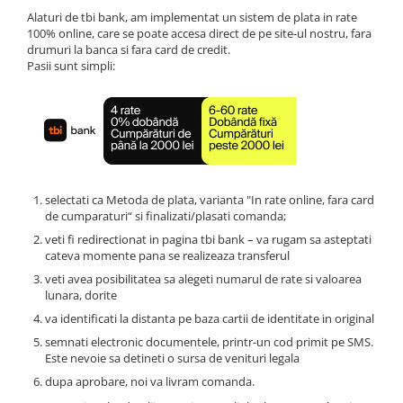
UPS
Alaturi de tbi bank, am implementat un sistem de plata in rate
100% online, care se poate accesa direct de pe site-ul nostru, fara
Acumulatori
drumuri la banca si fara card de credit.
Pasii sunt simpli:
Diverse
Invertoare
Sisteme de prindere
Statii de incarcare EV
OUTLET
selectati ca Metoda de plata, varianta "In rate online, fara card
Pompe de caldura
de cumparaturi“ si finalizati/plasati comanda;
veti fi redirectionat in pagina tbi bank – va rugam sa asteptati
cateva momente pana se realizeaza transferul
veti avea posibilitatea sa alegeti numarul de rate si valoarea
lunara, dorite
va identificati la distanta pe baza cartii de identitate in original
semnati electronic documentele, printr-un cod primit pe SMS.
Este nevoie sa detineti o sursa de venituri legala
dupa aprobare, noi va livram comanda.