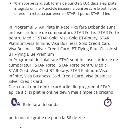
% inapoi pe card, sub forma de puncte STAR, daca alegi plata
Redresoare, incarcatoare si testere
integrala online. Punctele inseamna bani pe care le poti folosi
ulterior in reteaua partenerilor STAR. 1 punct STAR= 1 leu
Redresoare auto, moto, barci si
stationare
In Programul STAR Plata in Rate Fixe fara Dobanda sunt
Surse UPS
incluse cardurile de cumparaturi: STAR Forte, STAR Forte
UPS pentru centrale termice si
pentru Medici, STAR Gold, Visa Gold BT-Rotary, STAR
sisteme de urgenta - acumulator
Platinum,Visa Infinite, Visa Business Gold Credit Card,
extern
Visa Business Silver Credit Card, BT Flying Blue Classic si
UPS Calculatoare si Servere
BT Flying Blue Premium
UPS Trifazat
In Programul de Loialitate STAR sunt incluse cardurile de
cumparaturi: STAR Forte, STAR Forte pentru Medici,
Stabilizatoare Tensiune
STAR Gold, Visa Gold BT-Rotary, STAR Platinum,Visa
Infinite, Visa Business Gold Credit Card, Visa Business
PDUs unitati de distributie a
Silver Credit Card.
energiei electrice
Daca nu ai unul dintre cardurile din programul STAR
Cabinete baterii
aplica
aici
si platile online devin mai simple ca oricand:
Acumulatori UPS
Rate fara dobanda
Drumetii / Camping
Accesorii
perioada de gratie de pana la 56 de zile
Frigidere portabile