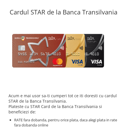
Acumulatori VRLA AGM/GEL /
Tractiune / LiFePo4
Cardul STAR de la Banca Transilvania
Baterii si acumulatori gel si VRLA
6-12 V
Baterii si acumulatori AGM VRLA
de 6-12 V
Acumulatori Moto, ATV
GEL
AGM
Li-Ion
SLA AGM (Sealed Lead Acid)
Deep Cycle - Tractiune/Semi-
Tractiune
Acum e mai usor sa-ti cumperi tot ce iti doresti cu cardul
Marine & Caravan
STAR de la Banca Transilvania.
APC
Plateste cu STAR Card de la Banca Transilvania si
beneficiezi de:
Pachete acumulatori VRLA
RATE fara dobanda, pentru orice plata, daca alegi plata in rate
Sisteme de management (BMS)
fara dobanda online