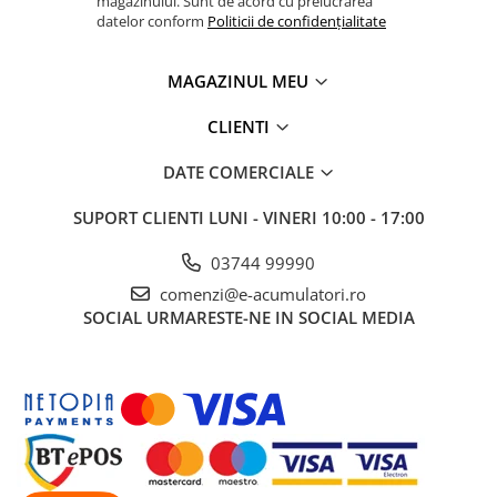
magazinului. Sunt de acord cu prelucrarea
Pachete complete stocare energie
datelor conform
Politicii de confidențialitate
Sisteme de Stocare Comerciale
MAGAZINUL MEU
Sisteme fotovoltaice complete
Sisteme fotovoltaice de putere
CLIENTI
mica (rulota/caravan/case de
vacanta)
DATE COMERCIALE
Sisteme fotovoltaice profesionale
Pachete sisteme fotovoltaice
SUPORT CLIENTI
LUNI - VINERI 10:00 - 17:00
Statii de incarcare vehicule
03744 99990
electrice
comenzi@e-acumulatori.ro
Statii de incarcare
SOCIAL
URMARESTE-NE IN SOCIAL MEDIA
Cabluri de incarcare vehicule
electrice
Prize de incarcare vehicule
electrice
Accesorii
Turbine eoliene pentru casă