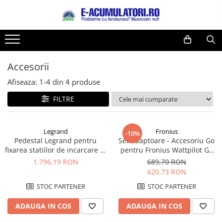
Toate Produsele
Reduceri de vara
Acumulatori, Baterii si Incarcatoare
Cabluri
Uzuale
Accesorii
Acumulatori
Baterii
Diverse
Afiseaza:
1-
4
din
4
produse
Baterii alcaline
Prelungitoare
FILTRE
Baterii litiu
Panouri fotovoltaice
Zinc-Carbon
Sisteme de prindere
Baterii rotunde argint
Invertoare
Legrand
Fronius
-10%
Pedestal Legrand pentru
Set adaptoare - Accesoriu Go
Baterii auditive
Statii de incarcare EV
fixarea statiilor de incarcare la
pentru Fronius Wattpilot Go
Accesorii baterii
UPS
sol din material plastic
11
1.796,19 RON
689,70 RON
Green'up Premium - 059052
Baterii Industriale
620,73 RON
Acumulatori
STOC PARTENER
STOC PARTENER
Ni-MH
ADAUGA IN COS
ADAUGA IN COS
Li-Ion