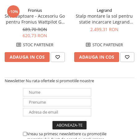
Incarcatoare acumulatori
Fronius
Legrand
-10%
Panouri fotovoltaice si accesorii
Set adaptoare - Accesoriu Go
Stalp montare la sol pentru
Panouri fotovoltaice
pentru Fronius Wattpilot Go
statie incarcare Legrand
22
Green Up ONE
689,70 RON
2.499,31 RON
Sisteme prindere panouri
620,73 RON
fotovoltaice
STOC PARTENER
STOC PARTENER
Accesorii
Invertoare
ADAUGA IN COS
ADAUGA IN COS
Invertoare Hibrid
Invertoare On-grid
Newsletter
Nu rata ofertele si promotiile noastre
Invertoare Off-grid
Controlere solare
MPPT
PWM
Convertoare de tensiune
Sisteme de stocare energie
Vreau sa primesc newslettere cu promoțiile
LiFePO4