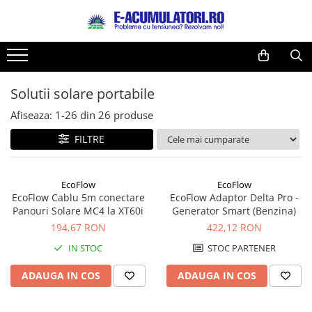
Toate Produsele
Reduceri de vara
Acumulatori, Baterii si Incarcatoare
Cabluri
Uzuale
Solutii solare portabile
Acumulatori
Baterii
Diverse
Afiseaza:
1-
26
din
26
produse
Baterii alcaline
Prelungitoare
FILTRE
Baterii litiu
Panouri fotovoltaice
Zinc-Carbon
Sisteme de prindere
Baterii rotunde argint
Invertoare
EcoFlow
EcoFlow
EcoFlow Cablu 5m conectare
EcoFlow Adaptor Delta Pro -
Baterii auditive
Statii de incarcare EV
Panouri Solare MC4 la XT60i
Generator Smart (Benzina)
Accesorii baterii
UPS
194,67 RON
422,12 RON
Baterii Industriale
IN STOC
STOC PARTENER
Acumulatori
ADAUGA IN COS
ADAUGA IN COS
Ni-MH
Li-Ion