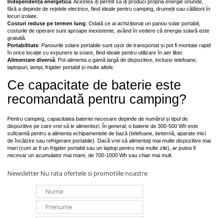
Independență energetică
: Acestea îți permit să îți produci propria energie oriunde,
fără a depinde de rețelele electrice, fiind ideale pentru camping, drumeții sau călătorii în
locuri izolate.
Costuri reduse pe termen lung
: Odată ce ai achiziționat un panou solar portabil,
costurile de operare sunt aproape inexistente, având în vedere că energia solară este
gratuită.
Portabilitate
: Panourile solare portabile sunt ușor de transportat și pot fi montate rapid
în orice locație cu expunere la soare, fiind ideale pentru utilizare în aer liber.
Alimentare diversă
: Pot alimenta o gamă largă de dispozitive, inclusiv telefoane,
laptopuri, lampi, frigider portabil și multe altele.
Ce capacitate de baterie este
recomandată pentru camping?
Pentru camping, capacitatea bateriei necesare depinde de numărul și tipul de
dispozitive pe care vrei să le alimentezi. În general, o baterie de 300-500 Wh este
suficientă pentru a alimenta echipamentele de bază (telefoane, lanternă, aparate mici
de încălzire sau refrigerare portabile). Dacă vrei să alimentați mai multe dispozitive mai
mari (cum ar fi un frigider portabil sau un laptop pentru mai multe zile), ar putea fi
necesar un acumulator mai mare, de 700-1000 Wh sau chiar mai mult.
Newsletter
Nu rata ofertele si promotiile noastre