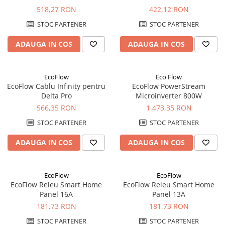
518,27 RON
422,12 RON
Pachete complete stocare energie
STOC PARTENER
STOC PARTENER
Sisteme de Stocare Comerciale
Sisteme fotovoltaice complete
ADAUGA IN COS
ADAUGA IN COS
Sisteme fotovoltaice de putere
mica (rulota/caravan/case de
vacanta)
EcoFlow
Eco Flow
Sisteme fotovoltaice profesionale
EcoFlow Cablu Infinity pentru
EcoFlow PowerStream
Pachete sisteme fotovoltaice
Delta Pro
Microinverter 800W
566,35 RON
1.473,35 RON
Statii de incarcare vehicule
electrice
STOC PARTENER
STOC PARTENER
Statii de incarcare
ADAUGA IN COS
ADAUGA IN COS
Cabluri de incarcare vehicule
electrice
Prize de incarcare vehicule
EcoFlow
EcoFlow
EcoFlow Releu Smart Home
EcoFlow Releu Smart Home
electrice
Panel 16A
Panel 13A
Accesorii
181,73 RON
181,73 RON
Turbine eoliene pentru casă
STOC PARTENER
STOC PARTENER