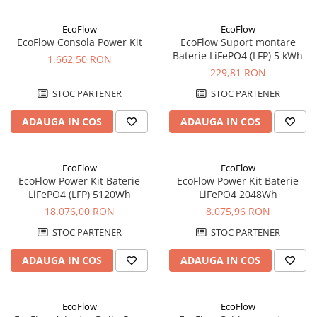
Redresoare, incarcatoare si testere
EcoFlow
EcoFlow
Redresoare auto, moto, barci si
EcoFlow Consola Power Kit
EcoFlow Suport montare
stationare
Baterie LiFePO4 (LFP) 5 kWh
1.662,50 RON
Surse UPS
229,81 RON
UPS pentru centrale termice si
STOC PARTENER
STOC PARTENER
sisteme de urgenta - acumulator
extern
ADAUGA IN COS
ADAUGA IN COS
UPS Calculatoare si Servere
UPS Trifazat
EcoFlow
EcoFlow
Stabilizatoare Tensiune
EcoFlow Power Kit Baterie
EcoFlow Power Kit Baterie
PDUs unitati de distributie a
LiFePO4 (LFP) 5120Wh
LiFePO4 2048Wh
energiei electrice
18.076,00 RON
8.075,96 RON
Cabinete baterii
STOC PARTENER
STOC PARTENER
Acumulatori UPS
ADAUGA IN COS
ADAUGA IN COS
Drumetii / Camping
Accesorii
EcoFlow
EcoFlow
Frigidere portabile