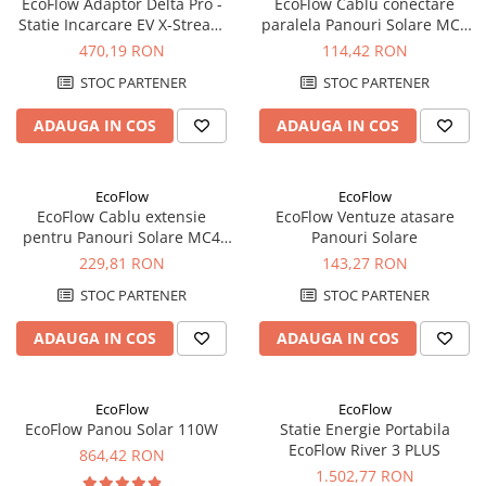
EcoFlow Adaptor Delta Pro -
EcoFlow Cablu conectare
Statie Incarcare EV X-Stream
paralela Panouri Solare MC4
Panouri portabile
nivel 2
30cm
470,19 RON
114,42 RON
Racire/Incalzire
STOC PARTENER
STOC PARTENER
Statii energie portabile
ADAUGA IN COS
ADAUGA IN COS
Diverse
Electrice
Intrerupatoare si prize
EcoFlow
EcoFlow
Dulapuri pentru cablare
EcoFlow Cablu extensie
EcoFlow Ventuze atasare
pentru Panouri Solare MC4
Panouri Solare
structurata
3m
229,81 RON
143,27 RON
Sigurante
Tablouri electrice
STOC PARTENER
STOC PARTENER
Lumina (Becuri si Lanterne)
ADAUGA IN COS
ADAUGA IN COS
Laptop & PC accesorii, baterii,
cabluri USB, prelungitoare USB
EcoFlow
EcoFlow
Cablu de date si Adaptoare
EcoFlow Panou Solar 110W
Statie Energie Portabila
Solutii solare portabile
EcoFlow River 3 PLUS
864,42 RON
Lichidare de stoc
1.502,77 RON