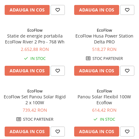
Acumulatori VRLA AGM/GEL /
Tractiune / LiFePo4
ADAUGA IN COS
ADAUGA IN COS
Baterii si acumulatori gel si VRLA
6-12 V
EcoFlow
EcoFlow
Baterii si acumulatori AGM VRLA
Statie de energie portabila
EcoFlow Husa Power Station
de 6-12 V
EcoFlow River 2 Pro - 768 Wh
Delta PRO
Acumulatori Moto, ATV
2.652,88 RON
518,27 RON
GEL
IN STOC
STOC PARTENER
AGM
ADAUGA IN COS
ADAUGA IN COS
Li-Ion
SLA AGM (Sealed Lead Acid)
Deep Cycle - Tractiune/Semi-
EcoFlow
EcoFlow
Tractiune
EcoFlow Set Panou Solar Rigid
Panou Solar Flexibil 100W
2 x 100W
Ecoflow
Marine & Caravan
739,42 RON
614,42 RON
APC
STOC PARTENER
IN STOC
Pachete acumulatori VRLA
ADAUGA IN COS
ADAUGA IN COS
Sisteme de management (BMS)