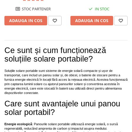
UPS
STOC PARTENER
IN STOC
Acumulatori
ADAUGA IN COS
ADAUGA IN COS
Diverse
Invertoare
Sisteme de prindere
Ce sunt și cum funcționează
Statii de incarcare EV
soluțiile solare portabile?
OUTLET
Pompe de caldura
Soluțiile solare portabile sunt sisteme de energie solară compacte și ușor de
transportat, care includ un panou solar și, de obicei, o baterie de stocare pentru a
furniza energie electrică în locații fără acces la rețeaua electrică. Acestea funcționează
prin captarea luminii solare cu ajutorul panourilor solare și convertirea acesteia în
energie electrică, care este stocată în baterii sau utilizată direct pentru alimentarea
dispozitivelor conectate.
Care sunt avantajele unui panou
solar portabil?
Energie ecologică
: Panourile solare portabile utilizează energie solară, o sursă
regenerabilă, reducând amprenta de carbon și impactul asupra mediului.