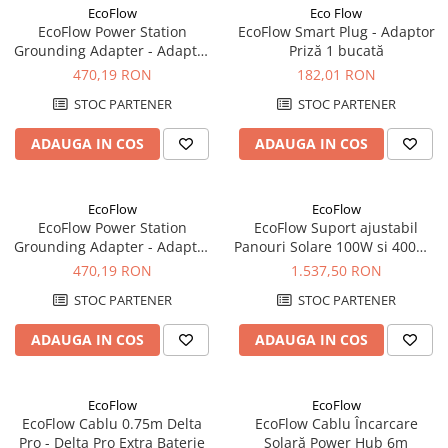
Incarcatoare acumulatori
EcoFlow
Eco Flow
EcoFlow Power Station
EcoFlow Smart Plug - Adaptor
Panouri fotovoltaice si accesorii
Grounding Adapter - Adaptor
Priză 1 bucată
Panouri fotovoltaice
Pamantare EV C14
470,19 RON
182,01 RON
Sisteme prindere panouri
STOC PARTENER
STOC PARTENER
fotovoltaice
ADAUGA IN COS
ADAUGA IN COS
Accesorii
Invertoare
Invertoare Hibrid
EcoFlow
EcoFlow
EcoFlow Power Station
EcoFlow Suport ajustabil
Invertoare On-grid
Grounding Adapter - Adaptor
Panouri Solare 100W si 400W -
Invertoare Off-grid
Pamantare EV C20
400W
470,19 RON
1.537,50 RON
Controlere solare
STOC PARTENER
STOC PARTENER
MPPT
ADAUGA IN COS
ADAUGA IN COS
PWM
Convertoare de tensiune
EcoFlow
EcoFlow
Sisteme de stocare energie
EcoFlow Cablu 0.75m Delta
EcoFlow Cablu Încarcare
LiFePO4
Pro - Delta Pro Extra Baterie
Solară Power Hub 6m