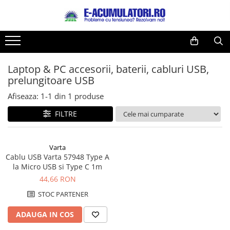
Toate Produsele
Reduceri de vara
Acumulatori, Baterii si Incarcatoare
Cabluri
Uzuale
Laptop & PC accesorii, baterii, cabluri USB,
Acumulatori
prelungitoare USB
Baterii
Diverse
Baterii alcaline
Prelungitoare
Afiseaza:
1-
1
din
1
produse
Baterii litiu
Panouri fotovoltaice
FILTRE
Zinc-Carbon
Sisteme de prindere
Baterii rotunde argint
Invertoare
Varta
Baterii auditive
Statii de incarcare EV
Cablu USB Varta 57948 Type A
Accesorii baterii
UPS
la Micro USB si Type C 1m
Baterii Industriale
44,66 RON
Acumulatori
STOC PARTENER
Ni-MH
ADAUGA IN COS
Li-Ion