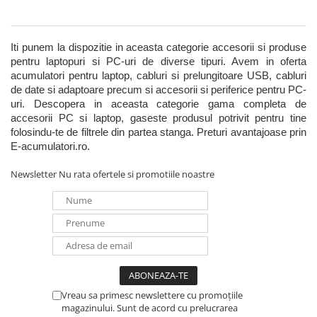
Incarcatoare acumulatori
Panouri fotovoltaice si accesorii
Panouri fotovoltaice
Iti punem la dispozitie in aceasta categorie accesorii si produse 
pentru laptopuri si PC-uri de diverse tipuri. Avem in oferta 
Sisteme prindere panouri
acumulatori pentru laptop, cabluri si prelungitoare USB, cabluri 
fotovoltaice
de date si adaptoare precum si accesorii si periferice pentru PC-
Accesorii
uri. Descopera in aceasta categorie gama completa de 
accesorii PC si laptop, gaseste produsul potrivit pentru tine 
Invertoare
folosindu-te de filtrele din partea stanga. Preturi avantajoase prin 
Invertoare Hibrid
E-acumulatori.ro.
Invertoare On-grid
Newsletter
Nu rata ofertele si promotiile noastre
Invertoare Off-grid
Controlere solare
MPPT
PWM
Convertoare de tensiune
Sisteme de stocare energie
Vreau sa primesc newslettere cu promoțiile
magazinului. Sunt de acord cu prelucrarea
LiFePO4