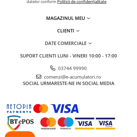
datelor conform
Politicii de confidențialitate
Pachete complete stocare energie
Sisteme de Stocare Comerciale
MAGAZINUL MEU
Sisteme fotovoltaice complete
CLIENTI
Sisteme fotovoltaice de putere
mica (rulota/caravan/case de
DATE COMERCIALE
vacanta)
Sisteme fotovoltaice profesionale
SUPORT CLIENTI
LUNI - VINERI 10:00 - 17:00
Pachete sisteme fotovoltaice
Statii de incarcare vehicule
03744 99990
electrice
comenzi@e-acumulatori.ro
Statii de incarcare
SOCIAL
URMARESTE-NE IN SOCIAL MEDIA
Cabluri de incarcare vehicule
electrice
Prize de incarcare vehicule
electrice
Accesorii
Turbine eoliene pentru casă