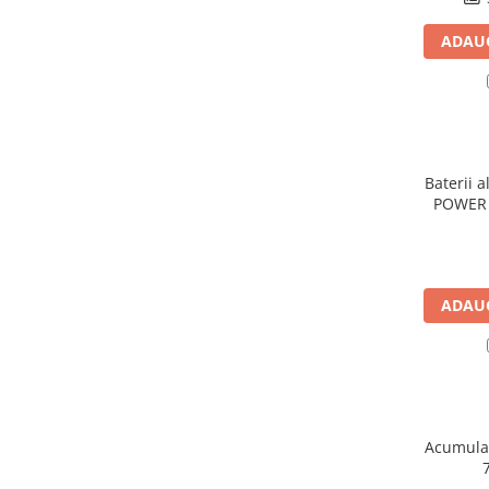
Panouri portabile
ADAUG
Racire/Incalzire
Statii energie portabile
Diverse
Electrice
Baterii a
Intrerupatoare si prize
POWER 
Dulapuri pentru cablare
structurata
Sigurante
Tablouri electrice
ADAUG
Lumina (Becuri si Lanterne)
Laptop & PC accesorii, baterii,
cabluri USB, prelungitoare USB
Cablu de date si Adaptoare
Solutii solare portabile
Acumulat
Lichidare de stoc