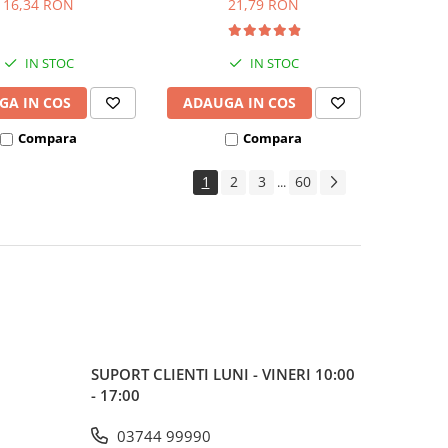
16,34 RON
21,79 RON
IN STOC
IN STOC
GA IN COS
ADAUGA IN COS
Compara
Compara
1
2
3
60
...
SUPORT CLIENTI
LUNI - VINERI 10:00
- 17:00
03744 99990