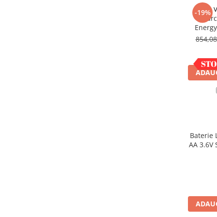
Acumulatori VRLA AGM/GEL /
V
-19%
Tractiune / LiFePo4
Incarc
Baterii si acumulatori gel si VRLA
Energy
6-12 V
854,0
Baterii si acumulatori AGM VRLA
de 6-12 V
ADAUG
Acumulatori Moto, ATV
GEL
AGM
Li-Ion
SLA AGM (Sealed Lead Acid)
Baterie 
Deep Cycle - Tractiune/Semi-
AA 3.6V 
Tractiune
Marine & Caravan
APC
Pachete acumulatori VRLA
ADAUG
Sisteme de management (BMS)