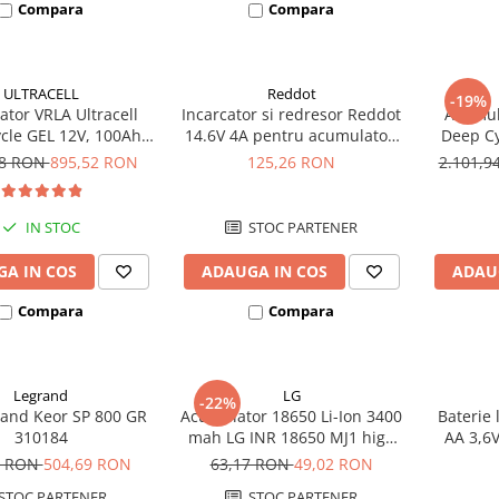
Compara
Compara
ULTRACELL
Reddot
-19%
tor VRLA Ultracell
Incarcator si redresor Reddot
Acumula
cle GEL 12V, 100Ah
14.6V 4A pentru acumulatori
Deep Cy
CG100-12 F10
LiFePo4 AQCHR14.6/4.0_LFP
78 RON
895,52 RON
125,26 RON
2.101,
IN STOC
STOC PARTENER
A IN COS
ADAUGA IN COS
ADAU
Compara
Compara
Legrand
LG
-22%
and Keor SP 800 GR
Acumulator 18650 Li-Ion 3400
Baterie 
310184
mah LG INR 18650 MJ1 high
AA 3,6
drain 10A
8 RON
504,69 RON
63,17 RON
49,02 RON
STOC PARTENER
STOC PARTENER