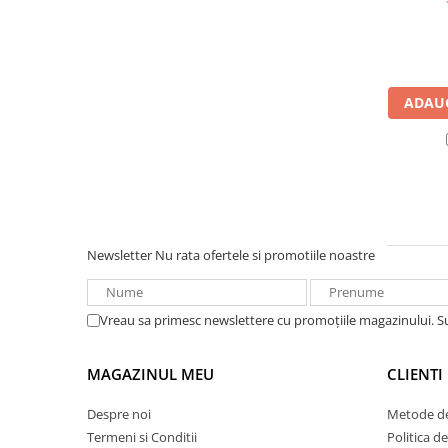
UPS
Acumulatori
Diverse
ADAUG
Invertoare
Sisteme de prindere
Statii de incarcare EV
OUTLET
Pompe de caldura
Newsletter
Nu rata ofertele si promotiile noastre
Vreau sa primesc newslettere cu promoțiile magazinului. 
MAGAZINUL MEU
CLIENTI
Despre noi
Metode de
Termeni si Conditii
Politica d