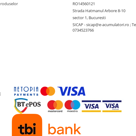
Produselor
RO14560121
Strada Hatmanul Arbore 8-10
sector 1, Bucuresti
SICAP - sicap@e-acumulatori.ro ; Te
0734523766
g