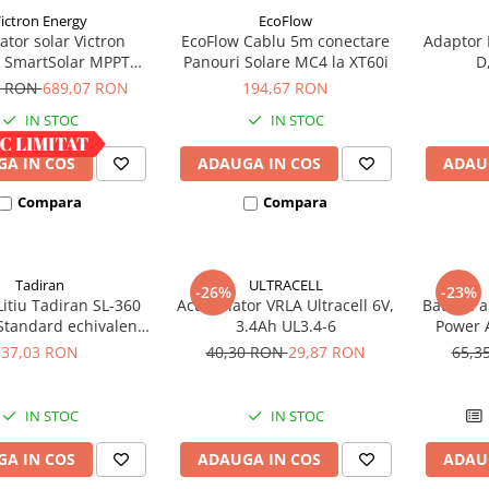
ictron Energy
EcoFlow
ator solar Victron
EcoFlow Cablu 5m conectare
Adaptor 
 SmartSolar MPPT
Panouri Solare MC4 la XT60i
D
100/30
8 RON
689,07 RON
194,67 RON
IN STOC
IN STOC
A IN COS
ADAUGA IN COS
ADAU
Compara
Compara
Tadiran
ULTRACELL
-26%
-23%
Litiu Tadiran SL-360
Acumulator VRLA Ultracell 6V,
Baterie a
Standard echivalent
3.4Ah UL3.4-6
Power A
14500
37,03 RON
40,30 RON
29,87 RON
65,3
IN STOC
IN STOC
A IN COS
ADAUGA IN COS
ADAU