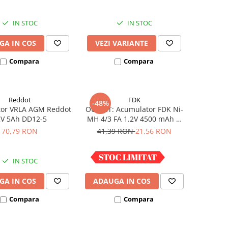
IN STOC
IN STOC
GA IN COS
VEZI VARIANTE
Compara
Compara
Reddot
FDK
-48%
or VRLA AGM Reddot
OUTLET: Acumulator FDK Ni-
2V 5Ah DD12-5
MH 4/3 FA 1.2V 4500 mAh H
67.5 mm x D 18 mm,
70,79 RON
41,39 RON
21,56 RON
industrial
IN STOC
IN STOC
GA IN COS
ADAUGA IN COS
Compara
Compara