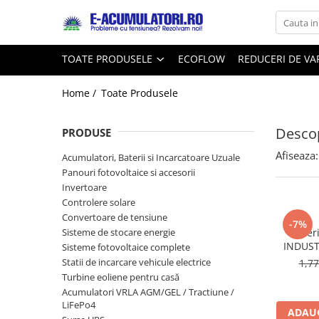
Toate Produsele
Reduceri de vara
TOATE PRODUSELE
ECOFLOW
REDUCERI DE V
Acumulatori, Baterii si Incarcatoare
Cabluri
Uzuale
Home /
Toate Produsele
Acumulatori
Baterii
Diverse
Descop
Baterii alcaline
Prelungitoare
PRODUSE
Baterii litiu
Panouri fotovoltaice
Afiseaza:
Acumulatori, Baterii si Incarcatoare Uzuale
Zinc-Carbon
Sisteme de prindere
Panouri fotovoltaice si accesorii
Baterii rotunde argint
Invertoare
Invertoare
Controlere solare
Baterii auditive
Statii de incarcare EV
Convertoare de tensiune
Accesorii baterii
-7%
UPS
Sisteme de stocare energie
Bater
Baterii Industriale
INDUST
Sisteme fotovoltaice complete
Statii de incarcare vehicule electrice
1,7
Acumulatori
Turbine eoliene pentru casă
Ni-MH
Acumulatori VRLA AGM/GEL / Tractiune /
Li-Ion
LiFePo4
ADAUG