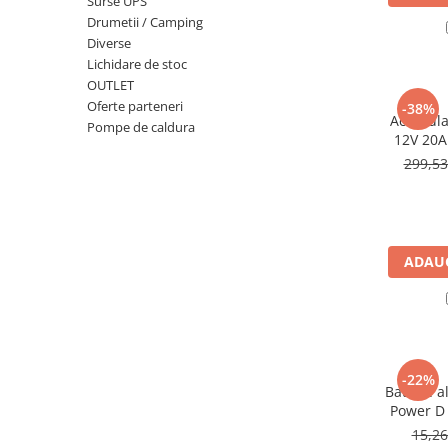
Surse UPS
Incarcatoare acumulatori
Drumetii / Camping
Panouri fotovoltaice si accesorii
Diverse
Panouri fotovoltaice
Lichidare de stoc
OUTLET
Sisteme prindere panouri
Oferte parteneri
-38%
fotovoltaice
Acumulat
Pompe de caldura
12V 20Ah
Accesorii
DZM-20
299,5
Invertoare
Invertoare Hibrid
Invertoare On-grid
ADAUG
Invertoare Off-grid
Controlere solare
MPPT
PWM
-22%
Convertoare de tensiune
Baterie a
Sisteme de stocare energie
Power D 
15,2
LiFePO4