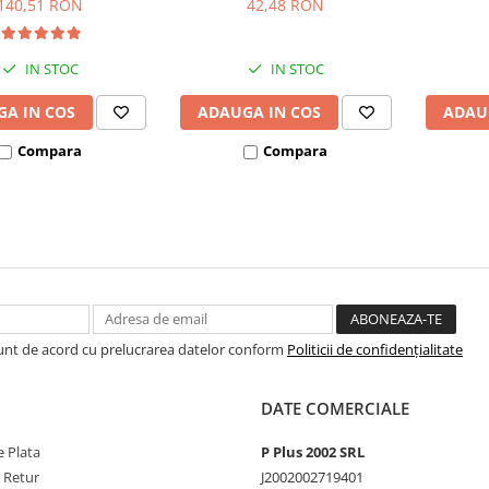
140,51 RON
42,48 RON
IN STOC
IN STOC
A IN COS
ADAUGA IN COS
ADAU
Compara
Compara
Sunt de acord cu prelucrarea datelor conform
Politicii de confidențialitate
DATE COMERCIALE
 Plata
P Plus 2002 SRL
e Retur
J2002002719401