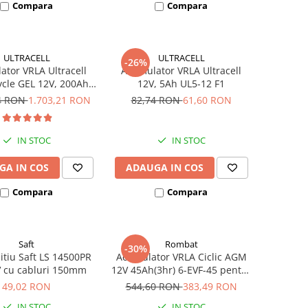
Compara
Compara
ULTRACELL
ULTRACELL
-26%
tor VRLA Ultracell
Acumulator VRLA Ultracell
cle GEL 12V, 200Ah
12V, 5Ah UL5-12 F1
UCG200-12
94 RON
1.703,21 RON
82,74 RON
61,60 RON
IN STOC
IN STOC
GA IN COS
ADAUGA IN COS
Compara
Compara
Saft
Rombat
-30%
litiu Saft LS 14500PR
Acumulator VRLA Ciclic AGM
V cu cabluri 150mm
12V 45Ah(3hr) 6-EVF-45 pentru
biciclete electrice
49,02 RON
544,60 RON
383,49 RON
IN STOC
IN STOC