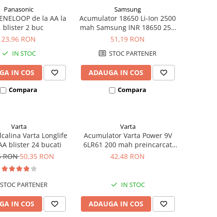
Panasonic
Samsung
ENELOOP de la AA la
Acumulator 18650 Li-Ion 2500
, blister 2 buc
mah Samsung INR 18650 25R
high drain 20A
23,96 RON
51,19 RON
IN STOC
STOC PARTENER
GA IN COS
ADAUGA IN COS
Compara
Compara
Varta
Varta
lcalina Varta Longlife
Acumulator Varta Power 9V
A blister 24 bucati
6LR61 200 mah preincarcat
blister 1 buc 56722
5 RON
50,35 RON
42,48 RON
STOC PARTENER
IN STOC
GA IN COS
ADAUGA IN COS