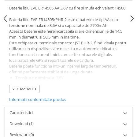
Baterie litiu EVE ER14505 AA 3,6V cu fire si mufa echivalent 14500
Bateria litiu EVE-ER14505/PHR-2 este o baterie de tip AA cu o
tensiune nominala de 3,6V si o capacitate de 2700mAh.
Aceasta baterie este nereincarcabila si are dimensiunile de 14,5
mm in diametru si 50,5 mm in inaltime.
Este echipata cu terminale conector JST PHR-2, fiind ideala pentru
utilizarea in dispozitive care necesita o autonomie ridicata si
functioneaza la curenti mici, cum ar fi contoarele digitale,
localizatoarele GPS si repartitoarele de caldura.
Bateria poate functiona intr-un interval larg de temperaturi,
oferind performante stabile si de lunga durata.
Tensiune nominala
: 3,6V
Capacitate nominala
: 2700mAh
VEZI MAI MULT
Dimensiuni
: Diametru de 14,5 mm si inaltime de 50,5 mm
Greutate
: Aproximativ 18,9 g
Informatii conformitate produs
Curent maxim continuu
: 50mA
Curent maxim de descarcare in impulsuri
: 150mA (pentru
Caracteristici
3 secunde, cu pauza de 27 secunde)
Interval de temperatura de operare
: -55°C pana la +85°C
Download (1)
Durata de viata pe raft
: Pana la 10 ani (pierdere de
capacitate mai mica de 1% pe an la +25°C)
Review-uri
(0)
Material container
: Otel inoxidabil