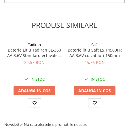
Sigilare
: Ermetic, cu sticla si metal
PRODUSE SIMILARE
Tadiran
Saft
Baterie Litiu Tadiran SL-360
Baterie litiu Saft LS 14500PR
AA 3.6V Standard echivalent
AA 3,6V cu cabluri 150mm
14500
34,57 RON
45,76 RON
IN STOC
IN STOC
ADAUGA IN COS
ADAUGA IN COS
Newsletter
Nu rata ofertele si promotiile noastre