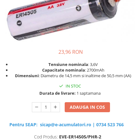
Sisteme de management (BMS)
Redresoare, incarcatoare si testere
Redresoare auto, moto, barci si
stationare
23,96 RON
Tensiune nominala
: 3,6V
Capacitate nominala
: 2700mAh
Dimensiuni
: Diametru de 14,5 mm si inaltime de 50,5 mm (AA)
IN STOC
Durata de livrare:
1 saptamana
ADAUGA IN COS
Pentru SEAP:
sicap@e-acumulatori.ro
|
0734 523 766
Cod Produs:
EVE-ER14505/PHR-2