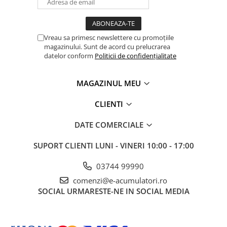
Acumulatori VRLA AGM/GEL /
Tractiune / LiFePo4
Baterii si acumulatori gel si VRLA
6-12 V
Vreau sa primesc newslettere cu promoțiile
magazinului. Sunt de acord cu prelucrarea
Baterii si acumulatori AGM VRLA
datelor conform
Politicii de confidențialitate
de 6-12 V
Acumulatori Moto, ATV
MAGAZINUL MEU
GEL
CLIENTI
AGM
Li-Ion
DATE COMERCIALE
SLA AGM (Sealed Lead Acid)
SUPORT CLIENTI
LUNI - VINERI 10:00 - 17:00
Deep Cycle - Tractiune/Semi-
Tractiune
03744 99990
Marine & Caravan
comenzi@e-acumulatori.ro
APC
SOCIAL
URMARESTE-NE IN SOCIAL MEDIA
Pachete acumulatori VRLA
Sisteme de management (BMS)