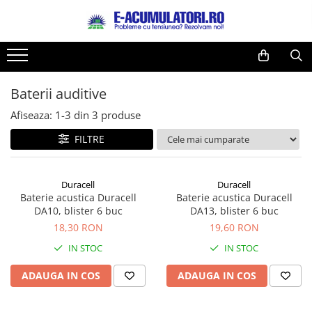
Toate Produsele
Reduceri de vara
Acumulatori, Baterii si Incarcatoare
Cabluri
Uzuale
Baterii auditive
Acumulatori
Baterii
Diverse
Afiseaza:
1-
3
din
3
produse
Baterii alcaline
Prelungitoare
FILTRE
Baterii litiu
Panouri fotovoltaice
Zinc-Carbon
Sisteme de prindere
Baterii rotunde argint
Invertoare
Duracell
Duracell
Baterie acustica Duracell
Baterie acustica Duracell
Baterii auditive
Statii de incarcare EV
DA10, blister 6 buc
DA13, blister 6 buc
Accesorii baterii
UPS
18,30 RON
19,60 RON
Baterii Industriale
IN STOC
IN STOC
Acumulatori
ADAUGA IN COS
ADAUGA IN COS
Ni-MH
Li-Ion