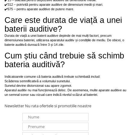
✔️312 – potrivită pentru aparate auditive de dimensiuni medii și mari.
Pachete complete stocare energie
✔️675 – pentru aparate auditive de putere mare.
Sisteme de Stocare Comerciale
Care este durata de viață a unei
Sisteme fotovoltaice complete
baterii auditive?
Sisteme fotovoltaice de putere
Durata de viață a unei baterii auditive depinde de mai mulți factori, precum
mica (rulota/caravan/case de
dimensiunea bateriei, utilizarea aparatului auditiv și condițiile de mediu. De obicei, o
vacanta)
baterie auditivă durează între 3 și 14 zile.
Sisteme fotovoltaice profesionale
Cum știu când trebuie să schimb
Pachete sisteme fotovoltaice
bateria auditivă?
Statii de incarcare vehicule
electrice
Indicatoarele comune că bateria auditivă trebuie schimbată includ:
Statii de incarcare
Scăderea semnificativă a volumului sunetului.
Sunetul devine distorsionat sau apare zgomot.
Cabluri de incarcare vehicule
Aparatul auditiv nu mai funcționează deloc. De asemenea, multe aparate auditive au
electrice
un semnal sonor sau vizual care indică nivelul scăzut al bateriei.
Prize de incarcare vehicule
Newsletter
Nu rata ofertele si promotiile noastre
electrice
Accesorii
Turbine eoliene pentru casă