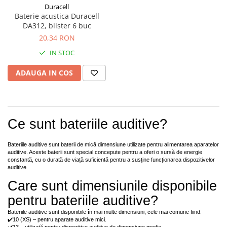
Incarcatoare acumulatori
Duracell
Baterie acustica Duracell
Panouri fotovoltaice si accesorii
DA312, blister 6 buc
Panouri fotovoltaice
20,34 RON
Sisteme prindere panouri
IN STOC
fotovoltaice
ADAUGA IN COS
Accesorii
Invertoare
Invertoare Hibrid
Invertoare On-grid
Ce sunt bateriile auditive?
Invertoare Off-grid
Bateriile auditive sunt baterii de mică dimensiune utilizate pentru alimentarea aparatelor
Controlere solare
auditive. Aceste baterii sunt special concepute pentru a oferi o sursă de energie
constantă, cu o durată de viață suficientă pentru a susține funcționarea dispozitivelor
MPPT
auditive.
PWM
Care sunt dimensiunile disponibile
Convertoare de tensiune
pentru bateriile auditive?
Sisteme de stocare energie
Bateriile auditive sunt disponibile în mai multe dimensiuni, cele mai comune fiind:
LiFePO4
✔️10 (XS) – pentru aparate auditive mici.
✔️13 – utilizată pentru dispozitive auditive de dimensiune medie.