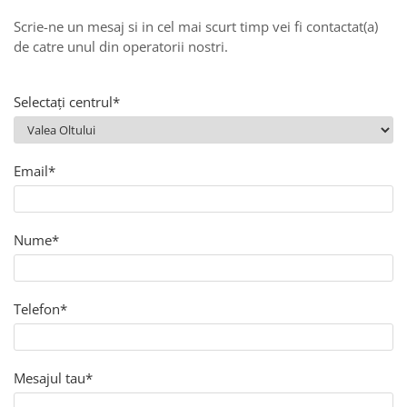
Scrie-ne un mesaj si in cel mai scurt timp vei fi contactat(a)
Sisteme de management (BMS)
de catre unul din operatorii nostri.
Redresoare, incarcatoare si testere
Redresoare auto, moto, barci si
Selectați centrul*
stationare
Email*
Nume*
Telefon*
Mesajul tau*