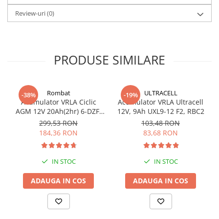
Greutate 4.2kg
Review-uri
(0)
PRODUSE SIMILARE
Rombat
ULTRACELL
-38%
-19%
Acumulator VRLA Ciclic
Acumulator VRLA Ultracell
AGM 12V 20Ah(2hr) 6-DZF-
12V, 9Ah UXL9-12 F2, RBC2
20 / 6-DZM-20 pentru
299,53 RON
103,48 RON
biciclete electrice
184,36 RON
83,68 RON
IN STOC
IN STOC
ADAUGA IN COS
ADAUGA IN COS