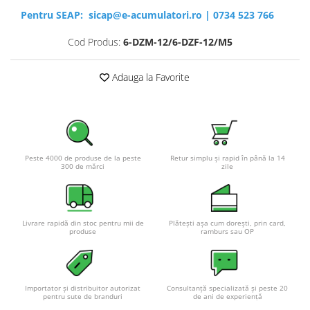
Pentru SEAP:
sicap@e-acumulatori.ro
|
0734 523 766
Cod Produs:
6-DZM-12/6-DZF-12/M5
Adauga la Favorite
Peste 4000 de produse de la peste
Retur simplu și rapid în până la 14
300 de mărci
zile
Livrare rapidă din stoc pentru mii de
Plătești așa cum dorești, prin card,
produse
ramburs sau OP
Importator și distribuitor autorizat
Consultanță specializată și peste 20
pentru sute de branduri
de ani de experiență