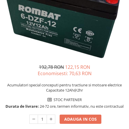
Sisteme de management (BMS)
Redresoare, incarcatoare si testere
Redresoare auto, moto, barci si
stationare
192,78 RON
122,15 RON
Economisesti:
70,63
RON
Acumulatori special conceputi pentru tractiune si motoare electrice
Capacitate 12Ah@2hr
STOC PARTENER
Durata de livrare:
24-72 ore, termen informativ, nu este contractual
ADAUGA IN COS