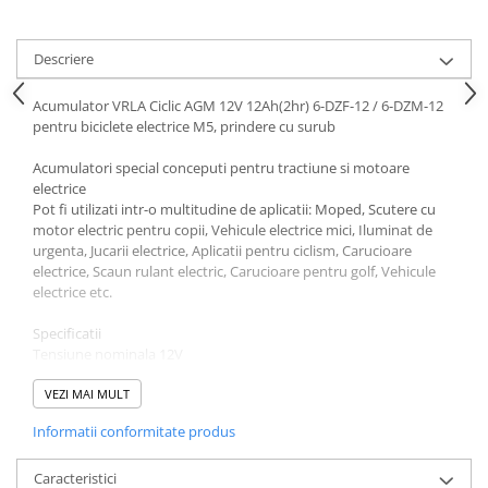
Descriere
Acumulator VRLA Ciclic AGM 12V 12Ah(2hr) 6-DZF-12 / 6-DZM-12
pentru biciclete electrice M5, prindere cu surub
Acumulatori special conceputi pentru tractiune si motoare
electrice
Pot fi utilizati intr-o multitudine de aplicatii: Moped, Scutere cu
motor electric pentru copii, Vehicule electrice mici, Iluminat de
urgenta, Jucarii electrice, Aplicatii pentru ciclism, Carucioare
electrice, Scaun rulant electric, Carucioare pentru golf, Vehicule
electrice etc.
Specificatii
Tensiune nominala 12V
Tehnologie GEL
Capacitate 12Ah@2hr, 13Ah@3hr, 14Ah@5hr, 15Ah@10hr,
VEZI MAI MULT
16Ah@20hr
Informatii conformitate produs
Curent maxim descarcare 100A(5s)
Curent maxim incarcare 2A
Dimensiuni 151*99*97 mm
Caracteristici