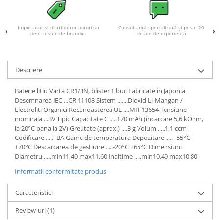
Importator și distribuitor autorizat
Consultanță specializată și peste 20
pentru sute de branduri
de ani de experiență
Descriere
Baterie litiu Varta CR1/3N, blister 1 buc Fabricate in Japonia
Desemnarea IEC ...CR 11108 Sistem .......Dioxid Li-Mangan /
Electroliti Organici Recunoasterea UL ....MH 13654 Tensiune
nominala ...3V Tipic Capacitate C .....170 mAh (incarcare 5,6 kOhm,
la 20°C pana la 2V) Greutate (aprox.) ....3 g Volum .....1,1 ccm
Codificare .....TBA Game de temperatura Depozitare ..... -55°C
+70°C Descarcarea de gestiune .....-20°C +65°C Dimensiuni
Diametru .....min11,40 max11,60 Inaltime .....min10,40 max10,80
Informatii conformitate produs
Caracteristici
Review-uri
(1)