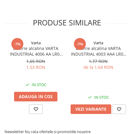
PRODUSE SIMILARE
Varta
Varta
-7%
-7%
Baterie alcalina VARTA
Baterie alcalina VARTA
INDUSTRIAL 4006 AA LR06
INDUSTRIAL 4003 AAA LR03
1.5V bulk
1.5V
1,65 RON
1,77 RON
1,53 RON
de la 1,64 RON
IN STOC
ADAUGA IN COS
IN STOC
VEZI VARIANTE
Newsletter
Nu rata ofertele si promotiile noastre