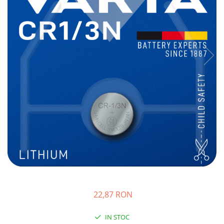
Sisteme de management (BMS)
Redresoare, incarcatoare si testere
Redresoare auto, moto, barci si
stationare
22,87 RON
IN STOC