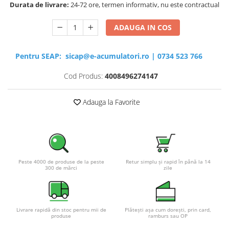
Durata de livrare:
24-72 ore, termen informativ, nu este contractual
ADAUGA IN COS
Pentru SEAP:
sicap@e-acumulatori.ro
|
0734 523 766
Cod Produs:
4008496274147
Adauga la Favorite
Peste 4000 de produse de la peste
Retur simplu și rapid în până la 14
300 de mărci
zile
Livrare rapidă din stoc pentru mii de
Plătești așa cum dorești, prin card,
produse
ramburs sau OP