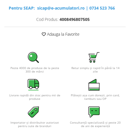
Pentru SEAP:
sicap@e-acumulatori.ro
|
0734 523 766
Cod Produs:
4008496807505
Adauga la Favorite
Peste 4000 de produse de la peste
Retur simplu și rapid în până la 14
300 de mărci
zile
Livrare rapidă din stoc pentru mii de
Plătești așa cum dorești, prin card,
produse
ramburs sau OP
Importator și distribuitor autorizat
Consultanță specializată și peste 20
pentru sute de branduri
de ani de experiență