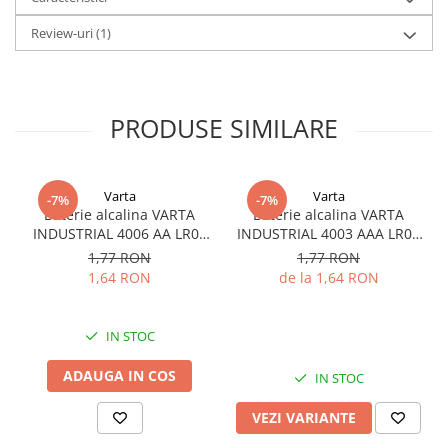
Nu arunca in foc
Review-uri
(1)
Nu reincarca
Nu dezasambla
Nu lasa la indemana copiilor
Nu utiliza baterii noi impreuna cu cele uzate
Nu utiliza in acelasi timp diferite marci sau diferite tipuri de baterii
PRODUSE SIMILARE
Varta
Varta
-7%
-7%
Baterie alcalina VARTA
Baterie alcalina VARTA
INDUSTRIAL 4006 AA LR06
INDUSTRIAL 4003 AAA LR03
1.5V bulk
1.5V
1,77 RON
1,77 RON
1,64 RON
de la 1,64 RON
IN STOC
ADAUGA IN COS
IN STOC
VEZI VARIANTE