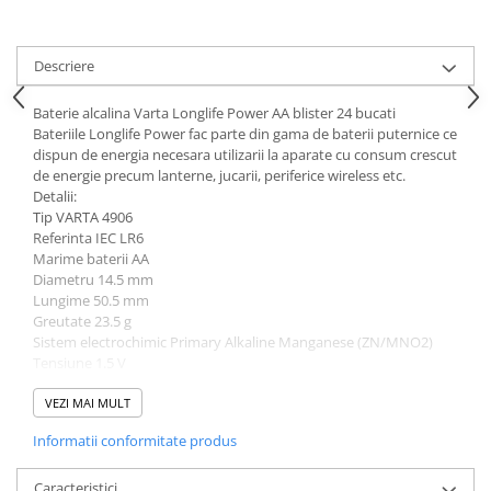
Descriere
Baterie alcalina Varta Longlife Power AA blister 24 bucati
Bateriile Longlife Power fac parte din gama de baterii puternice ce
dispun de energia necesara utilizarii la aparate cu consum crescut
de energie precum lanterne, jucarii, periferice wireless etc.
Detalii:
Tip VARTA 4906
Referinta IEC LR6
Marime baterii AA
Diametru 14.5 mm
Lungime 50.5 mm
Greutate 23.5 g
Sistem electrochimic Primary Alkaline Manganese (ZN/MNO2)
Tensiune 1.5 V
Tip: AA (R6)
Fabricate in Germania!
VEZI MAI MULT
Informatii conformitate produs
Utilizare:
Respecta polaritatea (+/-)
Caracteristici