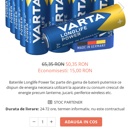
Sisteme de management (BMS)
Redresoare, incarcatoare si testere
Redresoare auto, moto, barci si
stationare
65,35 RON
50,35 RON
Economisesti:
15,00
RON
Bateriile Longlife Power fac parte din gama de baterii puternice ce
dispun de energia necesara utilizarii la aparate cu consum crescut de
energie precum lanterne, jucarii, periferice wireless etc.
STOC PARTENER
Durata de livrare:
24-72 ore, termen informativ, nu este contractual
ADAUGA IN COS