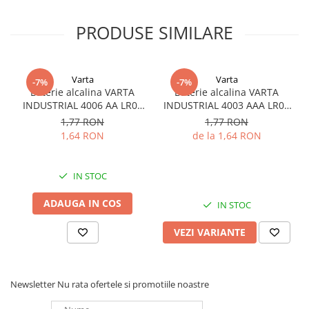
PRODUSE SIMILARE
Varta
Varta
-7%
-7%
Baterie alcalina VARTA
Baterie alcalina VARTA
INDUSTRIAL 4006 AA LR06
INDUSTRIAL 4003 AAA LR03
1.5V bulk
1.5V
1,77 RON
1,77 RON
1,64 RON
de la 1,64 RON
IN STOC
ADAUGA IN COS
IN STOC
VEZI VARIANTE
Newsletter
Nu rata ofertele si promotiile noastre