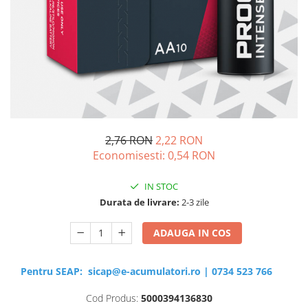
Sisteme de management (BMS)
Redresoare, incarcatoare si testere
Redresoare auto, moto, barci si
stationare
2,76 RON
2,22 RON
Economisesti:
0,54
RON
IN STOC
Durata de livrare:
2-3 zile
ADAUGA IN COS
Pentru SEAP:
sicap@e-acumulatori.ro
|
0734 523 766
Cod Produs:
5000394136830