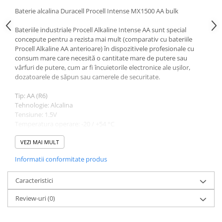
Baterie alcalina Duracell Procell Intense MX1500 AA bulk
Bateriile industriale Procell Alkaline Intense AA sunt special
concepute pentru a rezista mai mult (comparativ cu bateriile
Procell Alkaline AA anterioare) în dispozitivele profesionale cu
consum mare care necesită o cantitate mare de putere sau
vârfuri de putere, cum ar fi încuietorile electronice ale ușilor,
dozatoarele de săpun sau camerele de securitate.
Tip: AA (R6)
Tehnologie: Alcalina
Tensiune: 1.5V
Temperatura operare: -20 / +54 °C
Greutate: 24g
VEZI MAI MULT
Informatii conformitate produs
Caracteristici
Review-uri
(0)