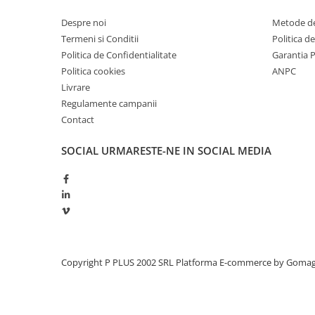
Redresoare, incarcatoare si testere
Despre noi
Metode de
Redresoare auto, moto, barci si
Termeni si Conditii
Politica d
stationare
Politica de Confidentialitate
Garantia 
Surse UPS
Politica cookies
ANPC
Livrare
UPS pentru centrale termice si
sisteme de urgenta - acumulator
Regulamente campanii
extern
Contact
UPS Calculatoare si Servere
UPS Trifazat
SOCIAL
URMARESTE-NE IN SOCIAL MEDIA
Stabilizatoare Tensiune
PDUs unitati de distributie a
energiei electrice
Cabinete baterii
Acumulatori UPS
Copyright P PLUS 2002 SRL
Platforma E-commerce by Goma
Drumetii / Camping
Accesorii
Frigidere portabile