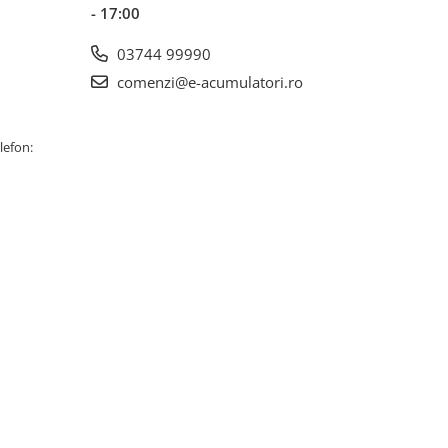
- 17:00
03744 99990
comenzi@e-acumulatori.ro
lefon: