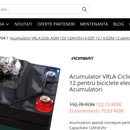
ARA
NOUTATI
OFERTE PARTENERI
MENTENANTA
BLOG
Po4 /
Acumulator VRLA Ciclic AGM 12V 12Ah(2hr) 6-DZF-12 / 6-DZM-12 pentru 
Acumulator VRLA Cicli
12 pentru biciclete ele
Acumulatori
192,78 RON
122,15 RON
Economisesti:
70,63
RON
Acumulatori special conceputi pentr
Capacitate 12Ah@2hr