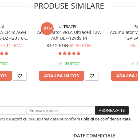
PRODUSE SIMILARE
at
ULTRACELL
R
-23%
A Ciclic AGM
Acumulator VRLA Ultracell 12V,
Acumulator 
6-DZF-20 / 6-
7Ah UL7-12VdS F1
12V 5
u biciclete
72,11 RON
81,12 RON
62,50 RON
66,
ice
STOC
IN STOC
COS
ADAUGA IN COS
ADAUGA I
Sunt de acord cu prelucrarea datelor conform
Politicii de confidențialitate
DATE COMERCIALE