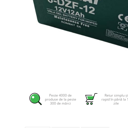
Incarcatoare acumulatori
Panouri fotovoltaice si accesorii
Panouri fotovoltaice
Sisteme prindere panouri
fotovoltaice
Accesorii
Invertoare
Invertoare Hibrid
Distribuie
pe
Invertoare On-grid
Facebook
Invertoare Off-grid
Controlere solare
MPPT
Peste 4000 de
Retur simplu și
produse de la peste
rapid în până la 
PWM
300 de mărci
zile
Convertoare de tensiune
Sisteme de stocare energie
LiFePO4