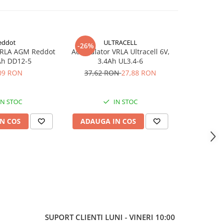
eddot
ULTRACELL
-26%
VRLA AGM Reddot
Acumulator VRLA Ultracell 6V,
Incarcator
Ah DD12-5
3.4Ah UL3.4-6
14.6V 4A 
LiFePo4 
09 RON
37,62 RON
27,88 RON
1
IN STOC
IN STOC
S
N COS
ADAUGA IN COS
ADAUG
SUPORT CLIENTI
LUNI - VINERI 10:00