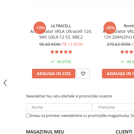
Acumulatori VRLA AGM/GEL /
Tractiune / LiFePo4
Baterii si acumulatori gel si VRLA
6-12 V
ULTRACELL
Romb
-19%
-38%
Baterii si acumulatori AGM VRLA
Acumulator VRLA Ultracell 12V,
Acumulator VRL
9Ah UXL9-12 F2, RBC2
12V 20Ah(2hr) 
de 6-12 V
DZM-20 pentr
96,60 RON
78,12 RON
279,62 RON
1
Acumulatori Moto, ATV
electr
GEL
IN STOC
IN 
AGM
Li-Ion
ADAUGA IN COS
ADAUGA IN 
SLA AGM (Sealed Lead Acid)
Deep Cycle - Tractiune/Semi-
Tractiune
Newsletter
Nu rata ofertele si promotiile noastre
Marine & Caravan
APC
Vreau sa primesc newslettere cu promoțiile magazinului. 
Pachete acumulatori VRLA
Sisteme de management (BMS)
MAGAZINUL MEU
CLIENTI