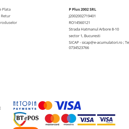
 Plata
P Plus 2002 SRL
e Retur
J2002002719401
Produselor
RO14560121
Strada Hatmanul Arbore 8-10
sector 1, Bucuresti
SICAP - sicap@e-acumulatori.ro ; Te
0734523766
g