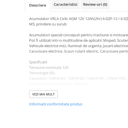
Caracteristici
Review-uri
(0)
Pachete complete stocare energie
Descriere
Sisteme de Stocare Comerciale
Acumulator VRLA Ciclic AGM 12V 12Ah(2hr) 6-DZF-12 / 6-DZM
Sisteme fotovoltaice complete
M5, prindere cu surub
Sisteme fotovoltaice de putere
Acumulatori special conceputi pentru tractiune si motoare 
mica (rulota/caravan/case de
Pot fi utilizati intr-o multitudine de aplicatii: Moped, Scute
vacanta)
Sisteme fotovoltaice profesionale
Vehicule electrice mici, Iluminat de urgenta, Jucarii electrice
Carucioare electrice, Scaun rulant electric, Carucioare pentru
Pachete sisteme fotovoltaice
Specificatii
Statii de incarcare vehicule
Tensiune nominala 12V
electrice
Tehnologie GEL
Statii de incarcare
Capacitate 12Ah@2hr, 13Ah@3hr, 14Ah@5hr, 15Ah@10hr
Curent maxim descarcare 100A(5s)
Cabluri de incarcare vehicule
Curent maxim incarcare 2A
electrice
Dimensiuni 151*99*97 mm
VEZI MAI MULT
Prize de incarcare vehicule
Greutate 4.2kg
Informatii conformitate produs
electrice
Accesorii
Turbine eoliene pentru casă