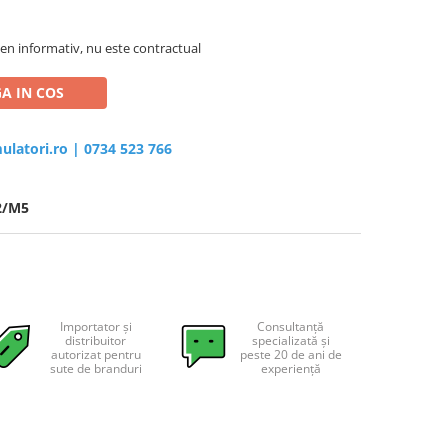
en informativ, nu este contractual
A IN COS
ulatori.ro
|
0734 523 766
2/M5
Importator și
Consultanță
distribuitor
specializată și
autorizat pentru
peste 20 de ani de
sute de branduri
experiență