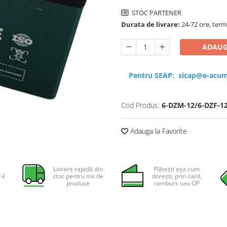
STOC PARTENER
Durata de livrare:
24-72 ore, term
ADAUG
Pentru SEAP:
sicap@e-acum
Cod Produs:
6-DZM-12/6-DZF-1
Adauga la Favorite
Livrare rapidă din
Plătești așa cum
14
stoc pentru mii de
dorești, prin card,
produse
ramburs sau OP