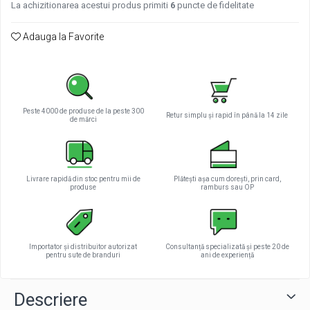
La achizitionarea acestui produs primiti
6
puncte de fidelitate
Adauga la Favorite
Peste 4000 de produse de la peste 300
Retur simplu și rapid în până la 14 zile
de mărci
Livrare rapidă din stoc pentru mii de
Plătești așa cum dorești, prin card,
produse
ramburs sau OP
Importator și distribuitor autorizat
Consultanță specializată și peste 20 de
pentru sute de branduri
ani de experiență
Descriere