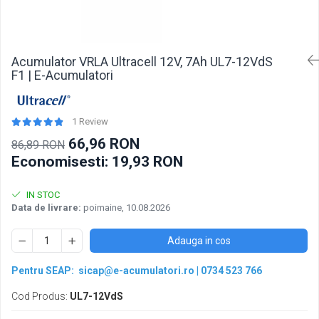
Pachete acumulatori VRLA
Sisteme de management (BMS)
Redresoare, incarcatoare si testere
Acumulator VRLA Ultracell 12V, 7Ah UL7-12VdS
Redresoare auto, moto, barci si
F1 | E-Acumulatori
stationare
1 Review
66,96 RON
86,89 RON
Economisesti:
19,93
RON
IN STOC
Data de livrare:
poimaine, 10.08.2026
Adauga in cos
Pentru SEAP:
sicap@e-acumulatori.ro
|
0734 523 766
Cod Produs:
UL7-12VdS