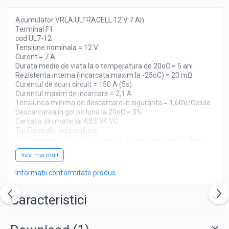
Acumulator VRLA ULTRACELL 12 V 7 Ah
Terminal F1
cod UL7-12
Tensiune nominala = 12 V
Curent = 7 A
Durata medie de viata la o temperatura de 20oC = 5 ani
Rezistenta interna (incarcata maxim la -25oC) = 23 mΩ
Curentul de scurt circuit = 150 A (5s)
Curentul maxim de incarcare = 2,1 A
Tensiunea minima de descarcare in siguranta = 1,60V/Celula
Descarcarea in gol pe luna la 20oC = 3%
Carcasa din material ABS 94 VO
Tip Electrolit: acid sulfuric
Tip Electrozi / Alloy: Electrozi plati / Lead-Calcium-Tin Alloy
Tip separator: Material din sticlă absorbanta
Vezi mai mult
Dimensiuni L x W x H ( Lungime x latime x inaltime cu tot cu
borne) = 151x65x100 mm
Informatii conformitate produs
Caracteristici