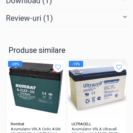
Download (1)
Review-uri
(1)
Produse similare
-38%
-19%
Rombat
ULTRACELL
Acumulator VRLA Ciclic AGM
Acumulator VRLA Ultracell