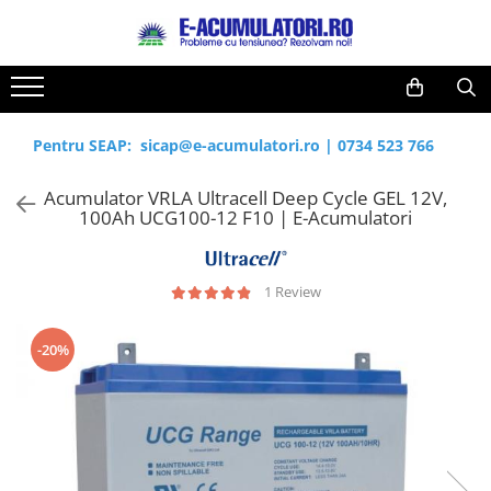
Toate Produsele
Reduceri de vara
Acumulatori, Baterii si Incarcatoare
Cabluri
Uzuale
Pentru SEAP:
sicap@e-acumulatori.ro
|
0734 523 766
Acumulatori
Baterii
Diverse
Acumulator VRLA Ultracell Deep Cycle GEL 12V,
Baterii alcaline
Prelungitoare
100Ah UCG100-12 F10 | E-Acumulatori
Baterii litiu
Panouri fotovoltaice
Zinc-Carbon
Sisteme de prindere
Baterii rotunde argint
Invertoare
1 Review
Baterii auditive
Statii de incarcare EV
Accesorii baterii
UPS
-20%
Baterii Industriale
Acumulatori
Ni-MH
Li-Ion