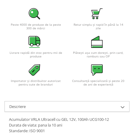
Pachete complete stocare energie
Sisteme de Stocare Comerciale
Sisteme fotovoltaice complete
Peste 4000 de produse de la peste
Retur simplu și rapid în până la 14
300 de mărci
zile
Sisteme fotovoltaice de putere
mica (rulota/caravan/case de
vacanta)
Sisteme fotovoltaice profesionale
Livrare rapidă din stoc pentru mii de
Plătești așa cum dorești, prin card,
Pachete sisteme fotovoltaice
produse
ramburs sau OP
Statii de incarcare vehicule
electrice
Statii de incarcare
Importator și distribuitor autorizat
Consultanță specializată și peste 20
pentru sute de branduri
de ani de experiență
Cabluri de incarcare vehicule
electrice
Prize de incarcare vehicule
Descriere
electrice
Accesorii
Acumulator VRLA Ultracell cu GEL 12V, 100Ah UCG100-12
Durata de viata: pana la 10 ani
Turbine eoliene pentru casă
Standarde: ISO 9001