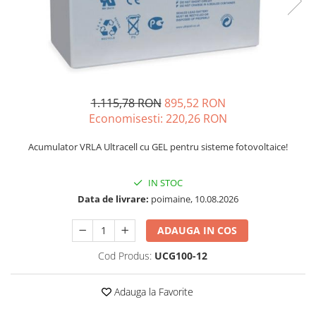
Incarcatoare acumulatori
Panouri fotovoltaice si accesorii
Panouri fotovoltaice
Sisteme prindere panouri
fotovoltaice
1.115,78 RON
895,52 RON
Accesorii
Economisesti:
220,26
RON
Invertoare
Invertoare Hibrid
Acumulator VRLA Ultracell cu GEL pentru sisteme fotovoltaice!
Invertoare On-grid
IN STOC
Invertoare Off-grid
Data de livrare:
poimaine, 10.08.2026
Controlere solare
MPPT
ADAUGA IN COS
PWM
Cod Produs:
UCG100-12
Convertoare de tensiune
Sisteme de stocare energie
Adauga la Favorite
LiFePO4