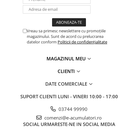
Panouri portabile
Racire/Incalzire
Statii energie portabile
Vreau sa primesc newslettere cu promoțiile
Diverse
magazinului. Sunt de acord cu prelucrarea
datelor conform
Politicii de confidențialitate
Electrice
Intrerupatoare si prize
MAGAZINUL MEU
Dulapuri pentru cablare
structurata
CLIENTI
Sigurante
Tablouri electrice
DATE COMERCIALE
Lumina (Becuri si Lanterne)
SUPORT CLIENTI
LUNI - VINERI 10:00 - 17:00
Laptop & PC accesorii, baterii,
cabluri USB, prelungitoare USB
03744 99990
Cablu de date si Adaptoare
comenzi@e-acumulatori.ro
SOCIAL
URMARESTE-NE IN SOCIAL MEDIA
Solutii solare portabile
Lichidare de stoc