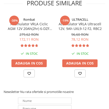
PRODUSE SIMILARE
Terminale: F11
Redresoare, incarcatoare si testere
Redresoare auto, moto, barci si
Aplicații: * Lumini de urgenta * Alarme si Securitate * Semnale
stationare
Aeronave * Rezerva energie industriala * Ups * Telecom *
Rombat
ULTRACELL
-38%
-19%
Dispozitive medicale * Aplicatii Marine * Aplicatii Aerospace *
Acumulator VRLA Ciclic
Acumulator VRLA Ultracell
Surse UPS
Sisteme izolate
AGM 12V 20Ah(2hr) 6-DZF-
12V, 9Ah UXL9-12 F2, RBC2
UPS pentru centrale termice si
20 / 6-DZM-20 pentru
279,62 RON
96,60 RON
sisteme de urgenta - acumulator
biciclete electrice
172,11 RON
78,12 RON
extern
UPS Calculatoare si Servere
UPS Trifazat
IN STOC
IN STOC
Stabilizatoare Tensiune
ADAUGA IN COS
ADAUGA IN COS
PDUs unitati de distributie a
energiei electrice
Cabinete baterii
Acumulatori UPS
Newsletter
Nu rata ofertele si promotiile noastre
Drumetii / Camping
Accesorii
Frigidere portabile