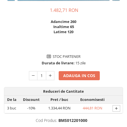
Incarcatoare acumulatori
1.482,71 RON
Panouri fotovoltaice si accesorii
Panouri fotovoltaice
Adancime 260
Sisteme prindere panouri
Inaltime 65
Latime 120
fotovoltaice
Accesorii
Invertoare
STOC PARTENER
Invertoare Hibrid
Durata de livrare:
15 zile
Invertoare On-grid
Invertoare Off-grid
ADAUGA IN COS
Controlere solare
MPPT
Reduceri de Cantitate
De la
Discount
Pret
/ buc
Economisesti
PWM
+
3
buc
-10%
1.334,44 RON
444,81 RON
Convertoare de tensiune
Sisteme de stocare energie
Cod Produs:
BMS012201000
LiFePO4