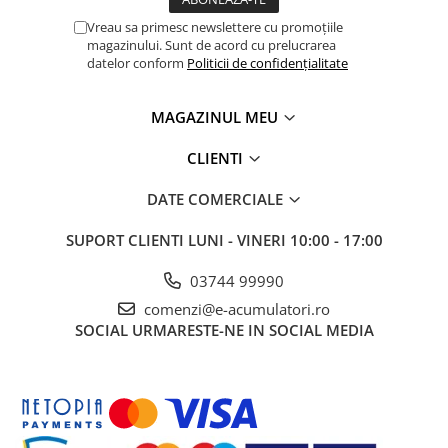
Panouri portabile
Vreau sa primesc newslettere cu promoțiile
magazinului. Sunt de acord cu prelucrarea
Racire/Incalzire
datelor conform
Politicii de confidențialitate
Statii energie portabile
Diverse
MAGAZINUL MEU
Electrice
CLIENTI
Intrerupatoare si prize
Dulapuri pentru cablare
DATE COMERCIALE
structurata
SUPORT CLIENTI
LUNI - VINERI 10:00 - 17:00
Sigurante
Tablouri electrice
03744 99990
Lumina (Becuri si Lanterne)
comenzi@e-acumulatori.ro
Laptop & PC accesorii, baterii,
SOCIAL
URMARESTE-NE IN SOCIAL MEDIA
cabluri USB, prelungitoare USB
Cablu de date si Adaptoare
Solutii solare portabile
Lichidare de stoc