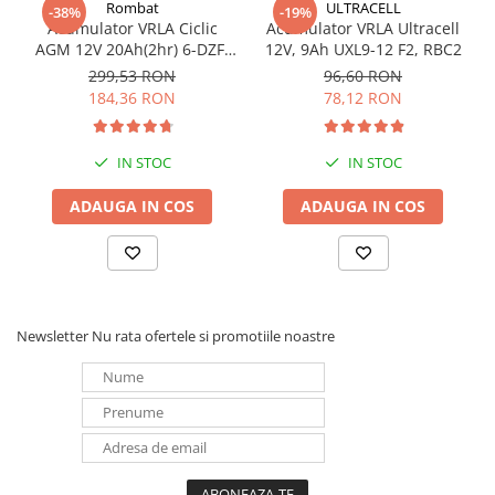
Rombat
ULTRACELL
-38%
-19%
Redresoare, incarcatoare si testere
Acumulator VRLA Ciclic
Acumulator VRLA Ultracell
AGM 12V 20Ah(2hr) 6-DZF-
12V, 9Ah UXL9-12 F2, RBC2
Redresoare auto, moto, barci si
20 / 6-DZM-20 pentru
stationare
299,53 RON
96,60 RON
biciclete electrice
184,36 RON
78,12 RON
Surse UPS
UPS pentru centrale termice si
sisteme de urgenta - acumulator
IN STOC
IN STOC
extern
UPS Calculatoare si Servere
ADAUGA IN COS
ADAUGA IN COS
UPS Trifazat
Stabilizatoare Tensiune
PDUs unitati de distributie a
energiei electrice
Newsletter
Nu rata ofertele si promotiile noastre
Cabinete baterii
Acumulatori UPS
Drumetii / Camping
Accesorii
Frigidere portabile