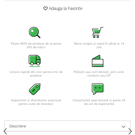
Pachete complete stocare energie
Adauga la Favorite
Sisteme de Stocare Comerciale
Sisteme fotovoltaice complete
Sisteme fotovoltaice de putere
mica (rulota/caravan/case de
vacanta)
Peste 4000 de produse de la peste
Retur simplu și rapid în până la 14
Sisteme fotovoltaice profesionale
300 de mărci
zile
Pachete sisteme fotovoltaice
Statii de incarcare vehicule
electrice
Livrare rapidă din stoc pentru mii de
Plătești așa cum dorești, prin card,
produse
ramburs sau OP
Statii de incarcare
Cabluri de incarcare vehicule
electrice
Importator și distribuitor autorizat
Consultanță specializată și peste 20
pentru sute de branduri
de ani de experiență
Prize de incarcare vehicule
electrice
Accesorii
Descriere
Turbine eoliene pentru casă