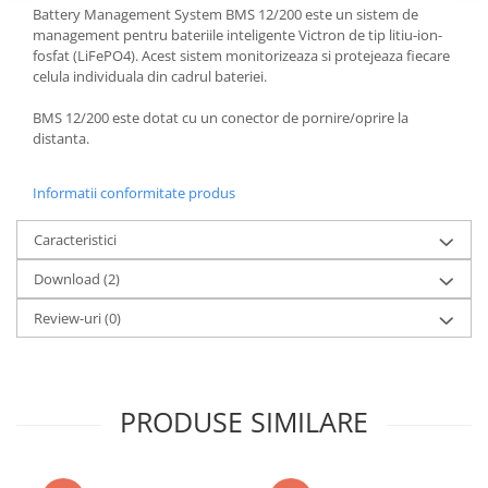
Acumulatori VRLA AGM/GEL /
Battery Management System BMS 12/200 este un sistem de
Tractiune / LiFePo4
management pentru bateriile inteligente Victron de tip litiu-ion-
fosfat (LiFePO4). Acest sistem monitorizeaza si protejeaza fiecare
Baterii si acumulatori gel si VRLA
celula individuala din cadrul bateriei.
6-12 V
Baterii si acumulatori AGM VRLA
BMS 12/200 este dotat cu un conector de pornire/oprire la
de 6-12 V
distanta.
Acumulatori Moto, ATV
Informatii conformitate produs
GEL
AGM
Caracteristici
Li-Ion
Download (2)
SLA AGM (Sealed Lead Acid)
Deep Cycle - Tractiune/Semi-
Review-uri
(0)
Tractiune
Marine & Caravan
APC
PRODUSE SIMILARE
Pachete acumulatori VRLA
Sisteme de management (BMS)