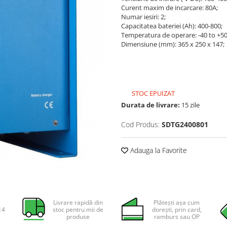
Curent maxim de incarcare: 80A;
Numar iesiri: 2;
Capacitatea bateriei (Ah): 400-800;
Temperatura de operare: -40 to +
Dimensiune (mm): 365 x 250 x 147;
STOC EPUIZAT
Durata de livrare:
15 zile
Cod Produs:
SDTG2400801
Adauga la Favorite
Livrare rapidă din
Plătești așa cum
14
stoc pentru mii de
dorești, prin card,
produse
ramburs sau OP