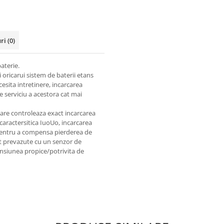
uri
(0)
aterie.
 oricarui sistem de baterii etans
cesita intretinere, incarcarea
e serviciu a acestora cat mai
care controleaza exact incarcarea
caractersitica IuoUo, incarcarea
.Pentru a compensa pierderea de
nt prevazute cu un senzor de
ensiunea propice/potrivita de