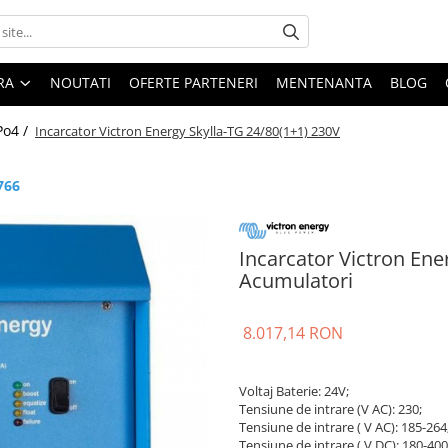
ARA
NOUTATI
OFERTE PARTENERI
MENTENANTA
BLOG
Po4 /
Incarcator Victron Energy Skylla-TG 24/80(1+1) 230V
766
Incarcator Victron Ene
Acumulatori
8.017,14 RON
Voltaj Baterie: 24V;
Tensiune de intrare (V AC): 230;
Tensiune de intrare ( V AC): 185-264
Tensiune de intrare ( V DC): 180-40