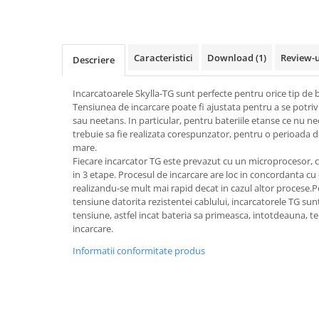
Pachete complete stocare energie
Sisteme de Stocare Comerciale
Sisteme fotovoltaice complete
Caracteristici
Download (1)
Review-
Descriere
Sisteme fotovoltaice de putere
mica (rulota/caravan/case de
Incarcatoarele Skylla-TG sunt perfecte pentru orice tip de b
vacanta)
Tensiunea de incarcare poate fi ajustata pentru a se potrivi
Sisteme fotovoltaice profesionale
sau neetans. In particular, pentru bateriile etanse ce nu ne
Pachete sisteme fotovoltaice
trebuie sa fie realizata corespunzator, pentru o perioada d
mare.
Statii de incarcare vehicule
Fiecare incarcator TG este prevazut cu un microprocesor, 
electrice
in 3 etape. Procesul de incarcare are loc in concordanta cu 
realizandu-se mult mai rapid decat in cazul altor procese
Statii de incarcare
tensiune datorita rezistentei cablului, incarcatorele TG su
Cabluri de incarcare vehicule
tensiune, astfel incat bateria sa primeasca, intotdeauna, t
electrice
incarcare.
Prize de incarcare vehicule
Informatii conformitate produs
electrice
Accesorii
Turbine eoliene pentru casă