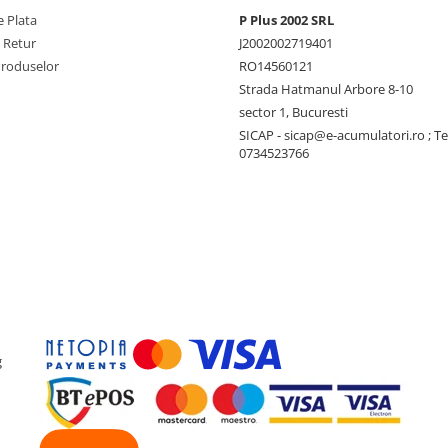
 Plata
P Plus 2002 SRL
e Retur
J2002002719401
Produselor
RO14560121
Strada Hatmanul Arbore 8-10
sector 1, Bucuresti
SICAP - sicap@e-acumulatori.ro ; Te
0734523766
g