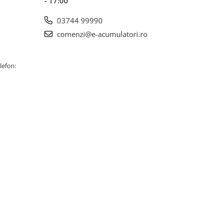
- 17:00
03744 99990
comenzi@e-acumulatori.ro
lefon: