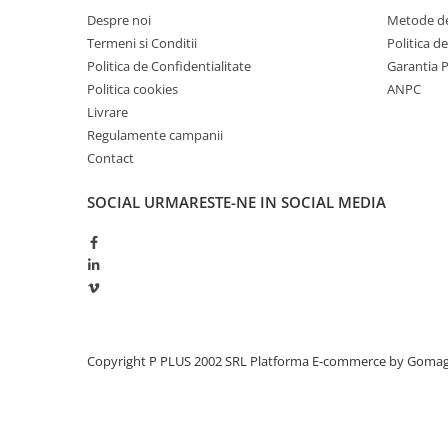
Redresoare, incarcatoare si testere
Despre noi
Metode de
Termeni si Conditii
Politica d
Redresoare auto, moto, barci si
Politica de Confidentialitate
Garantia 
stationare
Politica cookies
ANPC
Surse UPS
Livrare
UPS pentru centrale termice si
Regulamente campanii
sisteme de urgenta - acumulator
Contact
extern
UPS Calculatoare si Servere
SOCIAL
URMARESTE-NE IN SOCIAL MEDIA
UPS Trifazat
Stabilizatoare Tensiune
PDUs unitati de distributie a
energiei electrice
Cabinete baterii
Acumulatori UPS
Copyright P PLUS 2002 SRL
Platforma E-commerce by Goma
Drumetii / Camping
Accesorii
Frigidere portabile