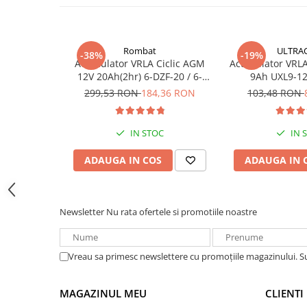
Acumulatori VRLA AGM/GEL /
Tractiune / LiFePo4
Baterii si acumulatori gel si VRLA
6-12 V
Rombat
ULTRA
-38%
-19%
Acumulator VRLA Ciclic AGM
Acumulator VRLA 
Baterii si acumulatori AGM VRLA
12V 20Ah(2hr) 6-DZF-20 / 6-
9Ah UXL9-12
de 6-12 V
DZM-20 pentru biciclete
299,53 RON
184,36 RON
103,48 RON
electrice
Acumulatori Moto, ATV
GEL
IN STOC
IN 
AGM
ADAUGA IN COS
ADAUGA IN 
Li-Ion
SLA AGM (Sealed Lead Acid)
Deep Cycle - Tractiune/Semi-
Newsletter
Nu rata ofertele si promotiile noastre
Tractiune
Marine & Caravan
APC
Vreau sa primesc newslettere cu promoțiile magazinului. 
Pachete acumulatori VRLA
MAGAZINUL MEU
CLIENTI
Sisteme de management (BMS)