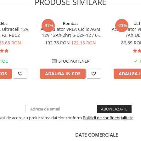
PRODUSE SIMILARE
CELL
Rombat
ULT
-37%
-23%
Ultracell 12V,
Acumulator VRLA Ciclic AGM
Acumulator VR
 F2, RBC2
12V 12Ah(2hr) 6-DZF-12 / 6-
7Ah UL
DZM-12 pentru biciclete
83,68 RON
192,78 RON
122,15 RON
86,89 R
electrice M5, prindere cu surub
STOC
STOC PARTENER
COS
ADAUGA IN COS
ADAUGA I
Sunt de acord cu prelucrarea datelor conform
Politicii de confidențialitate
DATE COMERCIALE