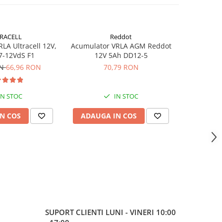
RACELL
Reddot
-26%
LA Ultracell 12V,
Acumulator VRLA AGM Reddot
Acumulator
7-12VdS F1
12V 5Ah DD12-5
3.
ON
66,96 RON
70,79 RON
40,30
IN STOC
IN STOC
N COS
ADAUGA IN COS
ADAUG
SUPORT CLIENTI
LUNI - VINERI 10:00