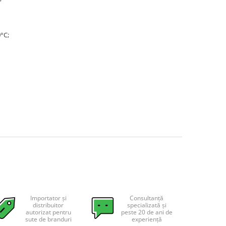
50°C;
Importator și
Consultanță
distribuitor
specializată și
autorizat pentru
peste 20 de ani de
sute de branduri
experiență