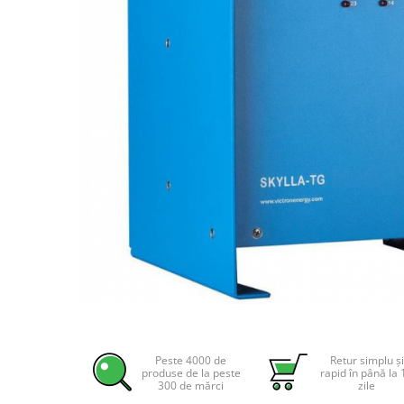
Incarcatoare acumulatori
Panouri fotovoltaice si accesorii
Panouri fotovoltaice
Sisteme prindere panouri
fotovoltaice
Accesorii
Invertoare
Invertoare Hibrid
Invertoare On-grid
Invertoare Off-grid
Controlere solare
MPPT
PWM
Distribuie
pe
Convertoare de tensiune
Facebook
Peste 4000 de
Retur simplu și
Sisteme de stocare energie
produse de la peste
rapid în până la 
300 de mărci
zile
LiFePO4