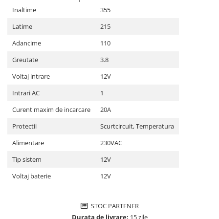
Inaltime
355
Latime
215
Adancime
110
Greutate
3.8
Voltaj intrare
12V
Intrari AC
1
Curent maxim de incarcare
20A
Protectii
Scurtcircuit, Temperatura
Alimentare
230VAC
Tip sistem
12V
Voltaj baterie
12V
STOC PARTENER
Durata de livrare:
15 zile