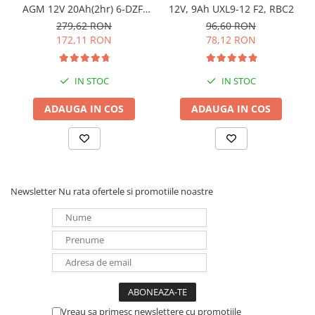
AGM 12V 20Ah(2hr) 6-DZF-
12V, 9Ah UXL9-12 F2, RBC2
20 / 6-DZM-20 pentru
279,62 RON
96,60 RON
biciclete electrice
172,11 RON
78,12 RON
IN STOC
IN STOC
ADAUGA IN COS
ADAUGA IN COS
Newsletter
Nu rata ofertele si promotiile noastre
Vreau sa primesc newslettere cu promoțiile