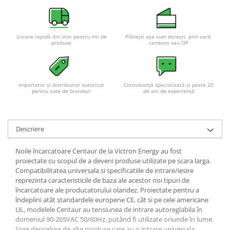
Livrare rapidă din stoc pentru mii de
Plătești așa cum dorești, prin card,
produse
ramburs sau OP
Importator și distribuitor autorizat
Consultanță specializată și peste 20
pentru sute de branduri
de ani de experiență
Descriere
Noile încarcatoare Centaur de la Victron Energy au fost
proiectate cu scopul de a deveni produse utilizate pe scara larga.
Compatibilitatea universala si specificatiile de intrare/iesire
reprezinta caracteristicile de baza ale acestor noi tipuri de
încarcatoare ale producatorului olandez. Proiectate pentru a
îndeplini atât standardele europene CE, cât si pe cele americane
UL, modelele Centaur au tensiunea de intrare autoreglabila în
domeniul 90-265VAC 50/60Hz, putând fi utilizate oriunde în lume.
Spre deosebire de alte produse care au o intrare universala,