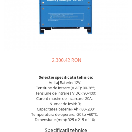
Sisteme de management (BMS)
Redresoare, incarcatoare si testere
Redresoare auto, moto, barci si
stationare
2.300,42 RON
Selectie spe
cificatii tehnice:
Voltaj Baterie: 12V;
Tensiune de intrare (V AC): 90-265;
Tensiune de intrare ( V DC): 90-400;
Curent maxim de incarcare: 20A;
Numar de iesiri: 3;
Capacitatea bateriei (Ah): 80- 200;
Temperatura de operare: -20 to +60°C;
Dimensiune (mm): 325 x 215 x 110;
Specificatii tehnice