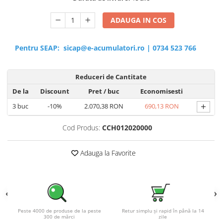
ADAUGA IN COS
Pentru SEAP:
sicap@e-acumulatori.ro
|
0734 523 766
Reduceri de Cantitate
De la
Discount
Pret
/ buc
Economisesti
+
3
buc
-10%
2.070,38 RON
690,13 RON
Cod Produs:
CCH012020000
Adauga la Favorite
Peste 4000 de produse de la peste
Retur simplu și rapid în până la 14
300 de mărci
zile