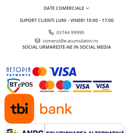
Protejat împotriva supraîncalzirii
DATE COMERCIALE
Poate fi utilizat într-un mediu fierbinte, cum ar fi o
SUPORT CLIENTI
LUNI - VINERI 10:00 - 17:00
camera de masini. Curentul de iesire se va reduce
pe masura ce temperatura creste pâna la 60 ° C,
03744 99990
dar încarcatorul nu va da gres.
comenzi@e-acumulatori.ro
SOCIAL
URMARESTE-NE IN SOCIAL MEDIA
Doua LED-uri pentru indicarea starii
LED galben: încarcare în vrac (intermitent rapid),
absorbtie (intermitent lent), plutitor (solid), stocare
(oprit)
LED verde: pornit