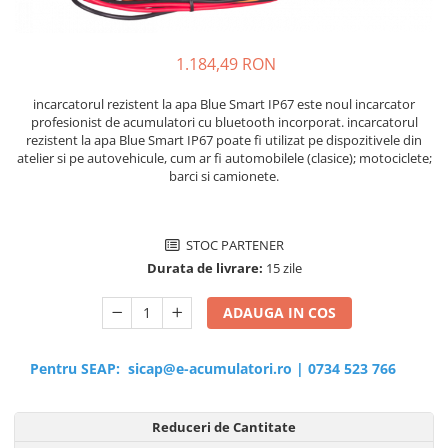
Sisteme de management (BMS)
Redresoare, incarcatoare si testere
1.184,49 RON
Redresoare auto, moto, barci si
incarcatorul rezistent la apa Blue Smart IP67 este noul incarcator
stationare
profesionist de acumulatori cu bluetooth incorporat. incarcatorul
rezistent la apa Blue Smart IP67 poate fi utilizat pe dispozitivele din
atelier si pe autovehicule, cum ar fi automobilele (clasice); motociclete;
barci si camionete.
STOC PARTENER
Durata de livrare:
15 zile
ADAUGA IN COS
Pentru SEAP:
sicap@e-acumulatori.ro
|
0734 523 766
Reduceri de Cantitate