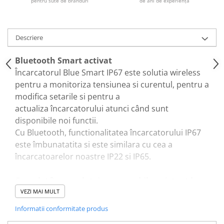
pentru sute de branduri
de ani de experiență
Descriere
Bluetooth Smart activat
Încarcatorul Blue Smart IP67 este solutia wireless
pentru a monitoriza tensiunea si curentul, pentru a
modifica setarile si pentru a
actualiza încarcatorului atunci când sunt
disponibile noi functii.
Cu Bluetooth, functionalitatea încarcatorului IP67
este îmbunatatita si este similara cu cea a
încarcatoarelor noastre IP22 si IP65.
Complet încapsulat: impermeabil, rezistent la
socuri si protejat împotriva aprinderii
VEZI MAI MULT
Apa, uleiul sau murdaria nu vor deteriora
Informatii conformitate produs
încarcatorul Blue Smart IP67. Carcasa este