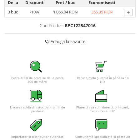
De la
Discount
Pret
/ buc
Economisesti
+
3
buc
-10%
1.066,04 RON
355,35 RON
Cod Produs:
BPC122547016
Adauga la Favorite
Peste 4000 de produse de la peste
Retur simplu și rapid în până la 14
300 de mărci
zile
Livrare rapidă din stoc pentru mii de
Plătești așa cum dorești, prin card,
produse
ramburs sau OP
Importator și distribuitor autorizat
Consultanță specializată și peste 20