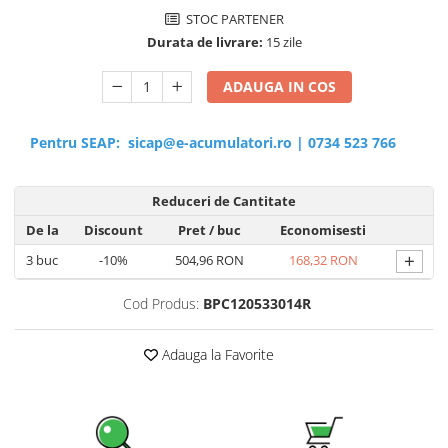
STOC PARTENER
Durata de livrare:
15 zile
ADAUGA IN COS
Pentru SEAP:
sicap@e-acumulatori.ro
|
0734 523 766
Reduceri de Cantitate
De la
Discount
Pret
/ buc
Economisesti
+
3
buc
-10%
504,96 RON
168,32 RON
Cod Produs:
BPC120533014R
Adauga la Favorite