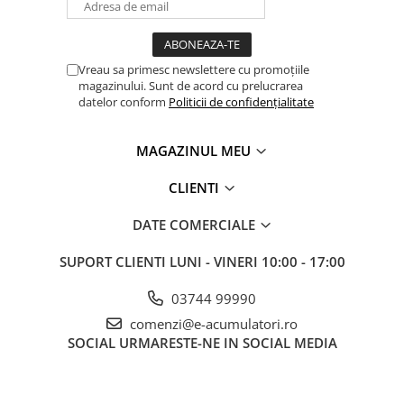
algoritm de încarcare specific pentru bateriile Li-
ion (LiFePO₄), cu protectie prin resetare automata
Li-ion la tensiuni necorespunzatoare.
Vreau sa primesc newslettere cu promoțiile
magazinului. Sunt de acord cu prelucrarea
datelor conform
Politicii de confidențialitate
MAGAZINUL MEU
CLIENTI
DATE COMERCIALE
SUPORT CLIENTI
LUNI - VINERI 10:00 - 17:00
03744 99990
comenzi@e-acumulatori.ro
SOCIAL
URMARESTE-NE IN SOCIAL MEDIA