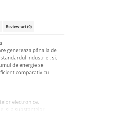
Review-uri
(0)
a
are genereaza pâna la de
standardul industriei. si,
sumul de energie se
eficient comparativ cu
elor electronice.
pei si a substantelor
de iesire se va reduce
 dar redresorul nu va