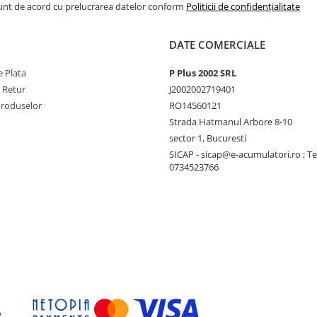
Sunt de acord cu prelucrarea datelor conform
Politicii de confidențialitate
 algoritm de încarcare
rotectie prin resetare
DATE COMERCIALE
e.
 Plata
P Plus 2002 SRL
e Retur
J2002002719401
Produselor
RO14560121
Strada Hatmanul Arbore 8-10
sector 1, Bucuresti
SICAP - sicap@e-acumulatori.ro ; Te
0734523766
g