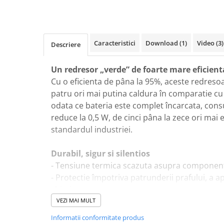
Pachete complete stocare energie
Sisteme de Stocare Comerciale
Sisteme fotovoltaice complete
Caracteristici
Download (1)
Video
(3)
Descriere
Sisteme fotovoltaice de putere
mica (rulota/caravan/case de
Un redresor „verde” de foarte mare eficient
vacanta)
Sisteme fotovoltaice profesionale
Cu o eficienta de pâna la 95%, aceste redreso
patru ori mai putina caldura în comparatie cu 
Pachete sisteme fotovoltaice
odata ce bateria este complet încarcata, con
Statii de incarcare vehicule
reduce la 0,5 W, de cinci pâna la zece ori mai 
electrice
standardul industriei.
Statii de incarcare
Cabluri de incarcare vehicule
Durabil, sigur si silentios
electrice
- Tensiune termica scazuta asupra component
Prize de incarcare vehicule
- Protectie împotriva patrunderii prafului, a a
electrice
chimice.
Accesorii
- Protectie împotriva supraîncalzirii: curentul 
VEZI MAI MULT
odata cu cresterea temperaturii pâna la 60°C,
Turbine eoliene pentru casă
Informatii conformitate produs