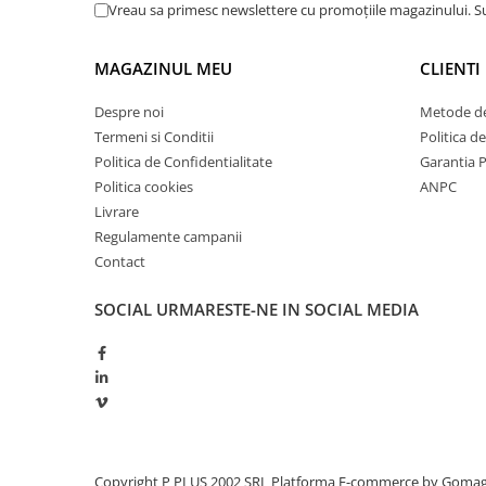
Vreau sa primesc newslettere cu promoțiile magazinului. 
Mod baterii Li-ion
Redresoare, incarcatoare si testere
Redresorul Blue Smart IP65 se foloseste de un
Redresoare auto, moto, barci si
specific pentru bateriile Li-ion (LiFePO₄), cu p
MAGAZINUL MEU
CLIENTI
stationare
automata Li-ion la tensiuni necorespunzatoar
Surse UPS
Despre noi
Metode de
UPS pentru centrale termice si
Termeni si Conditii
Politica d
sisteme de urgenta - acumulator
Politica de Confidentialitate
Garantia 
extern
Politica cookies
ANPC
UPS Calculatoare si Servere
Livrare
UPS Trifazat
Regulamente campanii
Stabilizatoare Tensiune
Contact
PDUs unitati de distributie a
SOCIAL
URMARESTE-NE IN SOCIAL MEDIA
energiei electrice
Cabinete baterii
Acumulatori UPS
Drumetii / Camping
Accesorii
Frigidere portabile
Copyright P PLUS 2002 SRL
Platforma E-commerce by Goma