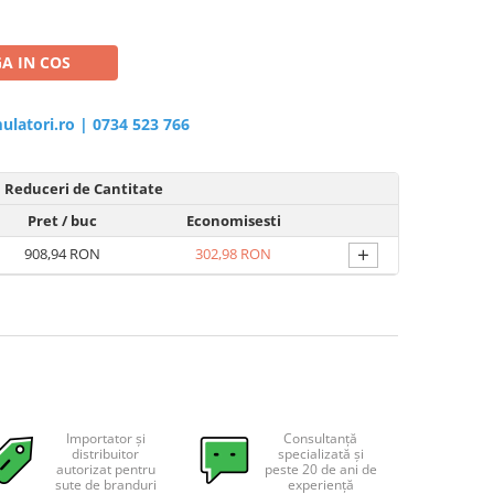
A IN COS
ulatori.ro
|
0734 523 766
Reduceri de Cantitate
Pret
/ buc
Economisesti
+
908,94 RON
302,98 RON
Importator și
Consultanță
distribuitor
specializată și
autorizat pentru
peste 20 de ani de
sute de branduri
experiență