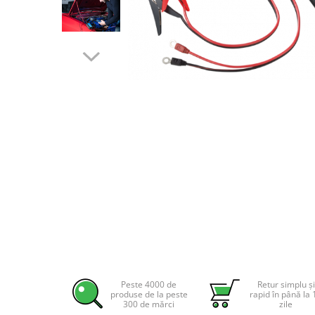
Incarcatoare acumulatori
Panouri fotovoltaice si accesorii
Panouri fotovoltaice
Sisteme prindere panouri
fotovoltaice
Accesorii
Invertoare
Invertoare Hibrid
Distribuie
Invertoare On-grid
pe
Facebook
Invertoare Off-grid
Controlere solare
MPPT
PWM
Convertoare de tensiune
Peste 4000 de
Retur simplu și
Sisteme de stocare energie
produse de la peste
rapid în până la 
300 de mărci
zile
LiFePO4