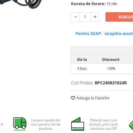
Durata de livrare:
15 zile
ADAUG
Pentru SEAP:
sicap@e-acum
De la
Discount
3
buc
-10%
Cod Produs:
BPC240831024R
Adauga la Favorite
Livrare rapidă din
Plătești așa cum
14
stoc pentru mii de
dorești, prin card,
produse
ramburs sau OP