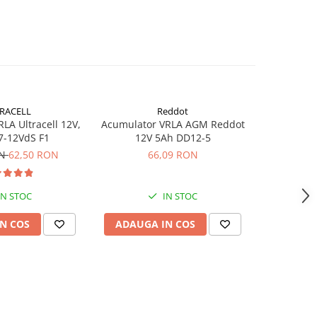
RACELL
Reddot
-26%
LA Ultracell 12V,
Acumulator VRLA AGM Reddot
Acumulator
7-12VdS F1
12V 5Ah DD12-5
3.
ON
62,50 RON
66,09 RON
37,62
IN STOC
IN STOC
N COS
ADAUGA IN COS
ADAUG