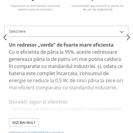
Acumulatori VRLA AGM/GEL /
Importator și distribuitor autorizat
Consultanță specializată și peste 20
Tractiune / LiFePo4
pentru sute de branduri
de ani de experiență
Baterii si acumulatori gel si VRLA
6-12 V
Baterii si acumulatori AGM VRLA
Descriere
de 6-12 V
Un redresor „verde” de foarte mare eficienta
Acumulatori Moto, ATV
Cu o eficienta de pâna la 95%, aceste redresoare
GEL
genereaza pâna la de patru ori mai putina caldura
AGM
în comparatie cu standardul industriei. si, odata ce
Li-Ion
bateria este complet încarcata, consumul de
SLA AGM (Sealed Lead Acid)
energie se reduce la 0,5 W, de cinci pâna la zece ori
Deep Cycle - Tractiune/Semi-
mai eficient comparativ cu standardul industriei.
Tractiune
Durabil, sigur si silentios
Marine & Caravan
- Tensiune termica scazuta asupra componentelor
APC
electronice.
Pachete acumulatori VRLA
- Protectie împotriva patrunderii prafului, a apei si
VEZI MAI MULT
Sisteme de management (BMS)
a substantelor chimice.
Informatii conformitate produs