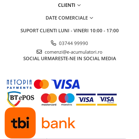
UPS
CLIENTI
Acumulatori
DATE COMERCIALE
Diverse
SUPORT CLIENTI
LUNI - VINERI 10:00 - 17:00
Invertoare
Sisteme de prindere
03744 99990
comenzi@e-acumulatori.ro
Statii de incarcare EV
SOCIAL
URMARESTE-NE IN SOCIAL MEDIA
OUTLET
Pompe de caldura