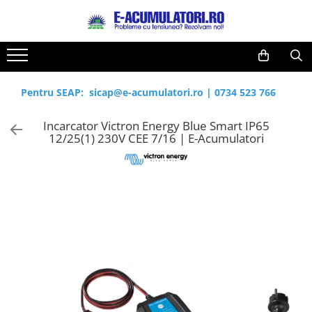
Toate Produsele
Reduceri de vara
Acumulatori, Baterii si Incarcatoare
Cabluri
Uzuale
Pentru SEAP:
sicap@e-acumulatori.ro
|
0734 523 766
Acumulatori
Baterii
Diverse
Incarcator Victron Energy Blue Smart IP65
Baterii alcaline
Prelungitoare
12/25(1) 230V CEE 7/16 | E-Acumulatori
Baterii litiu
Panouri fotovoltaice
Zinc-Carbon
Sisteme de prindere
Baterii rotunde argint
Invertoare
Baterii auditive
Statii de incarcare EV
Accesorii baterii
UPS
Baterii Industriale
Acumulatori
Ni-MH
Li-Ion