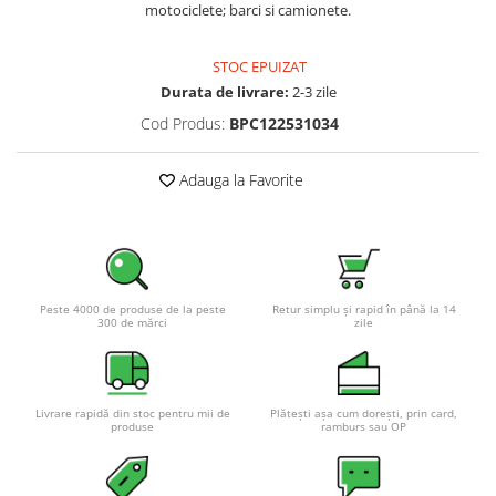
motociclete; barci si camionete.
Pachete complete stocare energie
Sisteme de Stocare Comerciale
STOC EPUIZAT
Sisteme fotovoltaice complete
Durata de livrare:
2-3 zile
Sisteme fotovoltaice de putere
Cod Produs:
BPC122531034
mica (rulota/caravan/case de
vacanta)
Sisteme fotovoltaice profesionale
Adauga la Favorite
Pachete sisteme fotovoltaice
Statii de incarcare vehicule
electrice
Statii de incarcare
Peste 4000 de produse de la peste
Retur simplu și rapid în până la 14
300 de mărci
zile
Cabluri de incarcare vehicule
electrice
Prize de incarcare vehicule
electrice
Livrare rapidă din stoc pentru mii de
Plătești așa cum dorești, prin card,
produse
ramburs sau OP
Accesorii
Turbine eoliene pentru casă