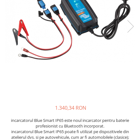
Incarcatoare acumulatori
Panouri fotovoltaice si accesorii
Panouri fotovoltaice
Sisteme prindere panouri
fotovoltaice
Accesorii
Invertoare
Invertoare Hibrid
Invertoare On-grid
Invertoare Off-grid
Controlere solare
MPPT
1.340,34 RON
PWM
Convertoare de tensiune
incarcatorul Blue Smart IP65 este noul incarcator pentru baterie
profesionist cu Bluetooth incorporat.
Sisteme de stocare energie
incarcatorul Blue Smart IP65 poate fi utilizat pe dispozitivele din
LiFePO4
atelierul dvs. si pe autovehicule, cum ar fi automobilele (clasice);