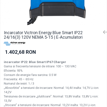
Incarcatoare acumulatori
Panouri fotovoltaice si accesorii
Panouri fotovoltaice
Sisteme prindere panouri
fotovoltaice
Incarcator Victron Energy Blue Smart IP22
Accesorii
24/16(3) 120V NEMA 5-15 | E-Acumulatori
Invertoare
Invertoare Hibrid
1.402,68 RON
Invertoare On-grid
incarcator IP22: Blue Smart IP67 Charger
Invertoare Off-grid
Gama si frecventa tensiunii de intrare: 100 – 130 VAC
Eficienta: 93%
Controlere solare
Consum de energie fara sarcina: 0.5 W
MPPT
Frecventa: 45 – 65 Hz
Numarul de iesiri: 1 / 3
PWM
„Absorbtie” a tensiunii de incarcare: Normal: 14,4V inalta: 14,7V Li-ion:
Convertoare de tensiune
14,2V
Tensiunea de incarcare „plutitoare”: Normal: 13,8V inalta: 13,8V Li-ion:
Sisteme de stocare energie
13,5V
LiFePO4
„Stocare” a tensiunii de incarcare: Normal: 13,2V inalta: 13,2V Li-ion: