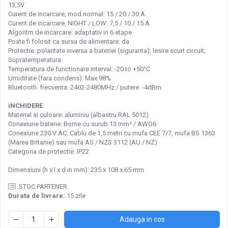
13,5V
Pachete complete stocare energie
Curent de incarcare, mod normal: 15 / 20 / 30 A
Curent de incarcare, NIGHT / LOW: 7,5 / 10 / 15 A
Sisteme de Stocare Comerciale
Algoritm de incarcare: adaptativ in 6 etape
Sisteme fotovoltaice complete
Poate fi folosit ca sursa de alimentare: da
Protectie: polaritate inversa a bateriei (siguranta); Iesire scurt circuit;
Sisteme fotovoltaice de putere
Supratemperatura
mica (rulota/caravan/case de
Temperatura de functionare interval: -20 to +50°C
vacanta)
Umiditate (fara condens): Max 98%
Sisteme fotovoltaice profesionale
Bluetooth: frecventa: 2402-2480MHz / putere: -4dBm
Pachete sisteme fotovoltaice
iNCHIDERE
Statii de incarcare vehicule electrice
Material si culoare: aluminiu (albastru RAL 5012)
Conexiune baterie: Borne cu surub 13 mm² / AWG6
Statii de incarcare
Conexiune 230 V AC: Cablu de 1,5 metri cu mufa CEE 7/7, mufa BS 1363
Cabluri de incarcare vehicule
(Marea Britanie) sau mufa AS / NZS 3112 (AU / NZ)
electrice
Categoria de protectie: IP22
Prize de incarcare vehicule
Dimensiuni (h x l x d in mm): 235 x 108 x 65 mm
electrice
STOC PARTENER
Accesorii
Durata de livrare:
15 zile
Turbine eoliene pentru casă
Adauga in cos
Acumulatori VRLA AGM/GEL /