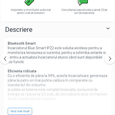
Redresoare auto, moto, barci si
Importator și distribuitor autorizat
Consultanță specializată și peste 20 de
stationare
pentru sute de branduri
ani de experiență
Surse UPS
UPS pentru centrale termice si
Descriere
sisteme de urgenta - acumulator
extern
UPS Calculatoare si Servere
Bluetooth Smart
Încarcatorul Blue Smart IP22 este solutia wireless pentru a
UPS Trifazat
monitoriza tensiunea si curentul, pentru a schimba setarile si
Stabilizatoare Tensiune
pentru a actualiza încarcatorul atunci când sunt disponibile
noi functii.
PDUs unitati de distributie a
energiei electrice
Eficienta ridicata
Cu o eficienta de pâna la 94%, aceste încarcatoare genereaza
Cabinete baterii
pâna la patru ori mai putina caldura în comparatie cu
standardul din industrie.
Acumulatori UPS
si odata ce bateria este complet încarcata, consumul de
Drumetii / Camping
energie se reduce la 0,5 wati, de cinci pâna la zece ori mai bun
decât standardul din industrie.
Accesorii
Frigidere portabile
Algoritm de încarcare adaptiv în 6 trepte: test - bulk -
Vezi mai mult
absorbtie - reconditionare - plutitor - stocare