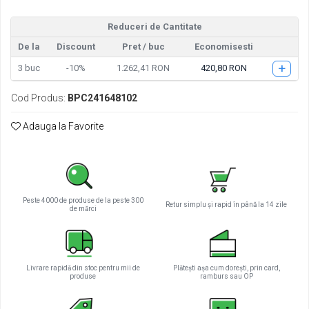
Tractiune / LiFePo4
Baterii si acumulatori gel si VRLA 6-
Reduceri de Cantitate
12 V
De la
Discount
Pret
/ buc
Economisesti
Baterii si acumulatori AGM VRLA de
+
3
buc
-10%
1.262,41 RON
420,80 RON
6-12 V
Acumulatori Moto, ATV
Cod Produs:
BPC241648102
GEL
Adauga la Favorite
AGM
Li-Ion
SLA AGM (Sealed Lead Acid)
Deep Cycle - Tractiune/Semi-
Tractiune
Peste 4000 de produse de la peste 300
Retur simplu și rapid în până la 14 zile
de mărci
Marine & Caravan
APC
Pachete acumulatori VRLA
Livrare rapidă din stoc pentru mii de
Plătești așa cum dorești, prin card,
produse
ramburs sau OP
Sisteme de management (BMS)
Redresoare, incarcatoare si testere