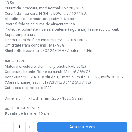
13,5V
Pachete complete stocare energie
Curent de incarcare, mod normal: 15 / 20 / 30 A
Curent de incarcare, NIGHT / LOW: 7,5 / 10 / 15 A
Sisteme de Stocare Comerciale
Algoritm de incarcare: adaptativ in 6 etape
Sisteme fotovoltaice complete
Poate fi folosit ca sursa de alimentare: da
Protectie: polaritate inversa a bateriei (siguranta); Iesire scurt circuit;
Sisteme fotovoltaice de putere
Supratemperatura
mica (rulota/caravan/case de
Temperatura de functionare interval: -20 to +50°C
vacanta)
Umiditate (fara condens): Max 98%
Sisteme fotovoltaice profesionale
Bluetooth: frecventa: 2402-2480MHz / putere: -4dBm
Pachete sisteme fotovoltaice
iNCHIDERE
Statii de incarcare vehicule electrice
Material si culoare: aluminiu (albastru RAL 5012)
Conexiune baterie: Borne cu surub 13 mm² / AWG6
Statii de incarcare
Conexiune 230 V AC: Cablu de 1,5 metri cu mufa CEE 7/7, mufa BS 1363
Cabluri de incarcare vehicule
(Marea Britanie) sau mufa AS / NZS 3112 (AU / NZ)
electrice
Categoria de protectie: IP22
Prize de incarcare vehicule
Dimensiuni (h x l x d in mm): 235 x 108 x 65 mm
electrice
STOC PARTENER
Accesorii
Durata de livrare:
15 zile
Turbine eoliene pentru casă
Adauga in cos
Acumulatori VRLA AGM/GEL /