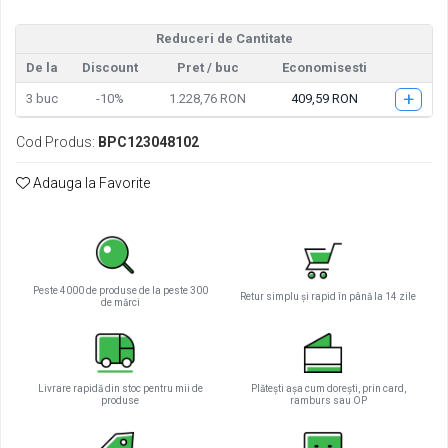
Tractiune / LiFePo4
Baterii si acumulatori gel si VRLA 6-
Reduceri de Cantitate
12 V
De la
Discount
Pret
/ buc
Economisesti
Baterii si acumulatori AGM VRLA de
+
3
buc
-10%
1.228,76 RON
409,59 RON
6-12 V
Acumulatori Moto, ATV
Cod Produs:
BPC123048102
GEL
Adauga la Favorite
AGM
Li-Ion
SLA AGM (Sealed Lead Acid)
Deep Cycle - Tractiune/Semi-
Tractiune
Peste 4000 de produse de la peste 300
Retur simplu și rapid în până la 14 zile
de mărci
Marine & Caravan
APC
Pachete acumulatori VRLA
Livrare rapidă din stoc pentru mii de
Plătești așa cum dorești, prin card,
produse
ramburs sau OP
Sisteme de management (BMS)
Redresoare, incarcatoare si testere