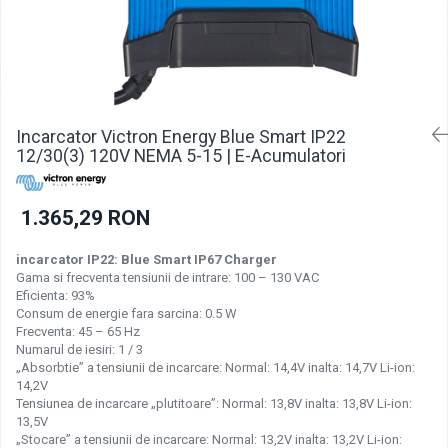
Incarcatoare acumulatori
Panouri fotovoltaice si accesorii
Panouri fotovoltaice
Sisteme prindere panouri
fotovoltaice
Incarcator Victron Energy Blue Smart IP22
Accesorii
12/30(3) 120V NEMA 5-15 | E-Acumulatori
Invertoare
Invertoare Hibrid
1.365,29 RON
Invertoare On-grid
incarcator IP22: Blue Smart IP67 Charger
Invertoare Off-grid
Gama si frecventa tensiunii de intrare: 100 – 130 VAC
Eficienta: 93%
Controlere solare
Consum de energie fara sarcina: 0.5 W
MPPT
Frecventa: 45 – 65 Hz
Numarul de iesiri: 1 / 3
PWM
„Absorbtie” a tensiunii de incarcare: Normal: 14,4V inalta: 14,7V Li-ion:
Convertoare de tensiune
14,2V
Tensiunea de incarcare „plutitoare”: Normal: 13,8V inalta: 13,8V Li-ion:
Sisteme de stocare energie
13,5V
LiFePO4
„Stocare” a tensiunii de incarcare: Normal: 13,2V inalta: 13,2V Li-ion: