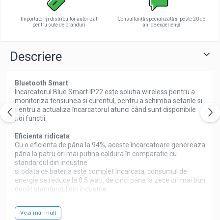
Redresoare auto, moto, barci si
Importator și distribuitor autorizat
Consultanță specializată și peste 20 de
stationare
pentru sute de branduri
ani de experiență
Surse UPS
UPS pentru centrale termice si
Descriere
sisteme de urgenta - acumulator
extern
UPS Calculatoare si Servere
Bluetooth Smart
Încarcatorul Blue Smart IP22 este solutia wireless pentru a
UPS Trifazat
monitoriza tensiunea si curentul, pentru a schimba setarile si
Stabilizatoare Tensiune
pentru a actualiza încarcatorul atunci când sunt disponibile
noi functii.
PDUs unitati de distributie a
energiei electrice
Eficienta ridicata
Cu o eficienta de pâna la 94%, aceste încarcatoare genereaza
Cabinete baterii
pâna la patru ori mai putina caldura în comparatie cu
standardul din industrie.
Acumulatori UPS
si odata ce bateria este complet încarcata, consumul de
Drumetii / Camping
energie se reduce la 0,5 wati, de cinci pâna la zece ori mai bun
decât standardul din industrie.
Accesorii
Frigidere portabile
Algoritm de încarcare adaptiv în 6 trepte: test - bulk -
Vezi mai mult
absorbtie - reconditionare - plutitor - stocare