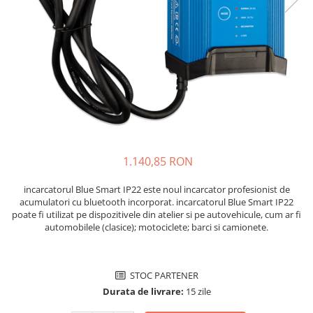
Sisteme de management (BMS)
Redresoare, incarcatoare si testere
Redresoare auto, moto, barci si
stationare
1.140,85 RON
incarcatorul Blue Smart IP22 este noul incarcator profesionist de
acumulatori cu bluetooth incorporat. incarcatorul Blue Smart IP22
poate fi utilizat pe dispozitivele din atelier si pe autovehicule, cum ar fi
automobilele (clasice); motociclete; barci si camionete.
STOC PARTENER
Durata de livrare:
15 zile