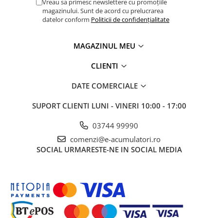
NOAPTE se termina automat dupa 8 ore. Modul
Vreau sa primesc newslettere cu promoțiile
magazinului. Sunt de acord cu prelucrarea
LOW poate fi oprit manual.
datelor conform
Politicii de confidențialitate
Protejat împotriva supraîncalzirii
MAGAZINUL MEU
Curentul de iesire se va reduce pe masura ce
temperatura creste pâna la 50 ° C, dar încarcatorul
CLIENTI
inteligent albastru nu va da gres.
DATE COMERCIALE
Unsprezece LED-uri pentru indicarea starii
SUPORT CLIENTI
LUNI - VINERI 10:00 - 17:00
Algoritm de încarcare: TEST / BULK / ABSORBtIE /
RECONDItIE / FLOTOR / DEPOZITARE / GATA.
03744 99990
Buton MODE pentru a seta: NORMAL (14,4V) / HIGH
comenzi@e-acumulatori.ro
(14,7V) / RECONDITION / LI-ION.
SOCIAL
URMARESTE-NE IN SOCIAL MEDIA