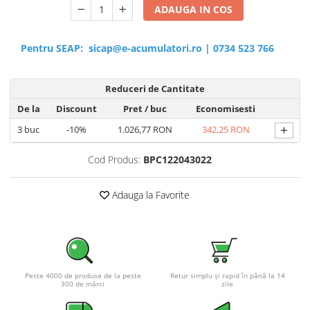
ADAUGA IN COS
Pentru SEAP:
sicap@e-acumulatori.ro
|
0734 523 766
Reduceri de Cantitate
De la
Discount
Pret
/ buc
Economisesti
+
3
buc
-10%
1.026,77 RON
342,25 RON
Cod Produs:
BPC122043022
Adauga la Favorite
Peste 4000 de produse de la peste
Retur simplu și rapid în până la 14
300 de mărci
zile