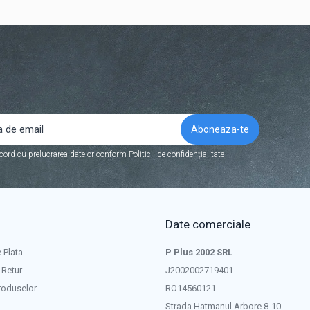
cord cu prelucrarea datelor conform
Politicii de confidențialitate
Date comerciale
 Plata
P Plus 2002 SRL
 Retur
J2002002719401
roduselor
RO14560121
Strada Hatmanul Arbore 8-10