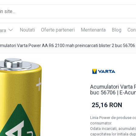
Noutati
Oferte parteneri
Mentenanta
Blog
Con
vara
mulatori Varta Power AA R6 2100 mah preincarcati blister 2 buc 56706
Acumulatori Varta 
buc 56706 | E-Acum
25,16 RON
Linia Power de produse com
consumator.
Odata incarcati, acumulat
capacitatea lor initiala du