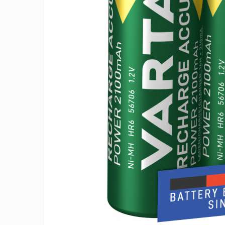
Incarcatoare acumulatori
Panouri fotovoltaice si accesorii
Panouri fotovoltaice
Sisteme prindere panouri
fotovoltaice
Accesorii
Invertoare
Invertoare Hibrid
Invertoare On-grid
Invertoare Off-grid
Controlere solare
MPPT
PWM
Convertoare de tensiune
Sisteme de stocare energie
LiFePO4