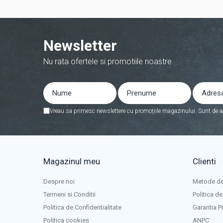
Acumulatori
Diverse
Invertoare
Newsletter
Sisteme de prindere
Nu rata ofertele si promotiile noastre
Statii de incarcare EV
OUTLET
Pompe de caldura
Vreau sa primesc newslettere cu promoțiile magazinului. Sunt de a
Magazinul meu
Clienti
Despre noi
Metode de
Termeni si Conditii
Politica de
Politica de Confidentialitate
Garantia P
Politica cookies
ANPC