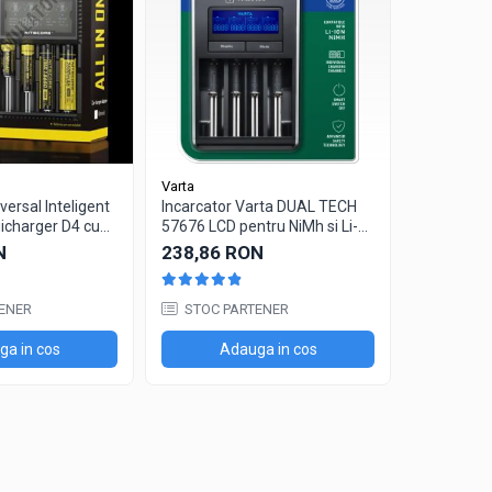
Varta
NITECORE
versal Inteligent
Incarcator Varta DUAL TECH
Incarcator 
icharger D4 cu
57676 LCD pentru NiMh si Li-
NITECORE 
Ion
adaptor a
N
238,86 RON
216,75 
ENER
STOC PARTENER
IN STO
a in cos
Adauga in cos
Ad