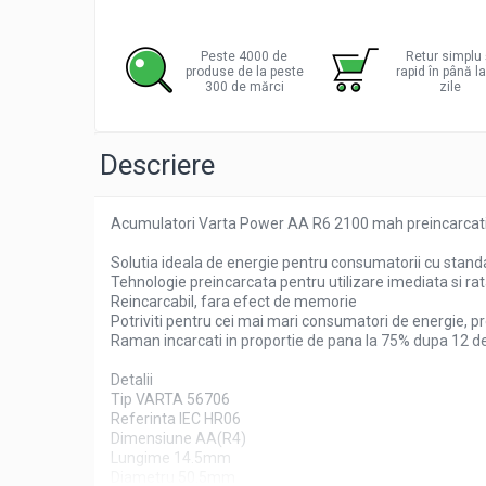
Distribu
Pachete complete stocare energie
pe
Facebo
Sisteme de Stocare Comerciale
Peste 4000 de
Retur simplu 
produse de la peste
rapid în până l
Sisteme fotovoltaice complete
300 de mărci
zile
Sisteme fotovoltaice de putere
mica (rulota/caravan/case de
Descriere
vacanta)
Sisteme fotovoltaice profesionale
Pachete sisteme fotovoltaice
Acumulatori Varta Power AA R6 2100 mah preincarcati 
Statii de incarcare vehicule electrice
Solutia ideala de energie pentru consumatorii cu standa
Statii de incarcare
Tehnologie preincarcata pentru utilizare imediata si r
Cabluri de incarcare vehicule
Reincarcabil, fara efect de memorie
Potriviti pentru cei mai mari consumatori de energie, pr
electrice
Raman incarcati in proportie de pana la 75% dupa 12 de lu
Prize de incarcare vehicule
electrice
Detalii
Tip VARTA 56706
Accesorii
Referinta IEC HR06
Dimensiune AA(R4)
Turbine eoliene pentru casă
Lungime 14.5mm
Acumulatori VRLA AGM/GEL /
Diametru 50.5mm