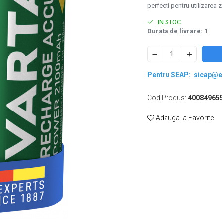
perfecti pentru utilizarea 
IN STOC
Durata de livrare:
1
Pentru SEAP:
sicap@e
Cod Produs:
40084965
Adauga la Favorite