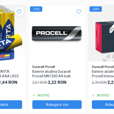
-12%
-20%
Duracell Procell
Duracell Procel
 VARTA
Baterie alcalina Duracell
Baterie alcali
3 AAA LR03
Procell MN1500 AA bulk
Procell Inte
bulk
 1,64 RON
2,22 RON
2,
2,51 RON
2,76 RON
IN STOC
IN STOC
iante
Adauga in cos
Adaug