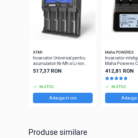
Redresoare auto, moto, barci si
stationare
Surse UPS
UPS pentru centrale termice si
sisteme de urgenta - acumulator
extern
UPS Calculatoare si Servere
XTAR
Maha POWEREX
UPS Trifazat
Incarcator Universal pentru
Incarcator inteli
acumulatori Ni-Mh si Li-Ion
Maha Powerex 
Stabilizatoare Tensiune
Xtar VP4 Plus Dragon
517,37 RON
412,81 RON
PDUs unitati de distributie a
energiei electrice
IN STOC
IN STOC
Cabinete baterii
Adauga in cos
Adauga 
Acumulatori UPS
Drumetii / Camping
Accesorii
Frigidere portabile
Produse similare