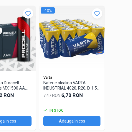
-10%
-20%
l
Varta
Duracell Pro
na Duracell
Baterie alcalina VARTA
Baterie alc
nse MX1500 AA
INDUSTRIAL 4020, R20, D, 1.5V,
Procell I
bulk
bulk
22 RON
6,70 RON
7,47 RON
2,76 RON
IN STOC
IN STO
a in cos
Adauga in cos
Ad