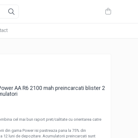
tact
Power AA R6 2100 mah preincarcati blister 2
ulatori
bina cel mai bun raport pret/calitate cu orientarea catre
orii din gama Power isi pastreaza pana la 75% din
pa 12 luni de depozitare. Acumulatorii preincarcati sunt