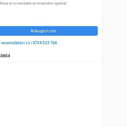
zilnica si nu necesita un incarcator special.
Adauga in cos
-acumulatori.ro
|
0734 523 766
50654