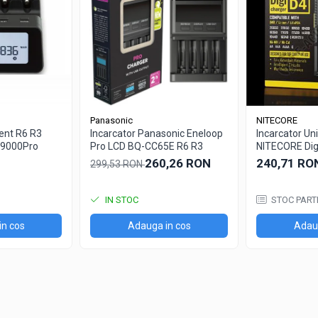
Panasonic
NITECORE
gent R6 R3
Incarcator Panasonic Eneloop
Incarcator Uni
C9000Pro
Pro LCD BQ-CC65E R6 R3
NITECORE Dig
adaptor auto
260,26 RON
240,71 RO
299,53 RON
IN STOC
STOC PART
in cos
Adauga in cos
Adaug