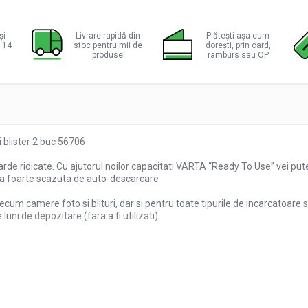
ie
ok
și
Livrare rapidă din
Plătești așa cum
a 14
stoc pentru mii de
dorești, prin card,
produse
ramburs sau OP
blister 2 buc 56706
rde ridicate. Cu ajutorul noilor capacitati VARTA “Ready To Use” vei put
ata foarte scazuta de auto-descarcare
ecum camere foto si blituri, dar si pentru toate tipurile de incarcatoare 
ni de depozitare (fara a fi utilizati)