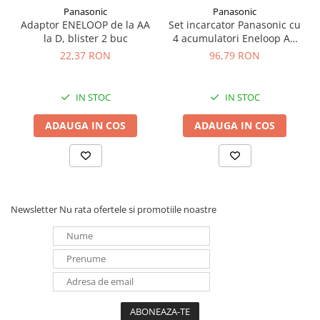
Panasonic
Panasonic
Panouri portabile
Adaptor ENELOOP de la AA
Set incarcator Panasonic cu
Racire/Incalzire
la D, blister 2 buc
4 acumulatori Eneloop AA
min 1900mah (K-
22,37 RON
96,79 RON
Statii energie portabile
KJ18MCC40E) K-
KJ51MCC40E R6 R3
Diverse
IN STOC
IN STOC
Electrice
Intrerupatoare si prize
ADAUGA IN COS
ADAUGA IN COS
Dulapuri pentru cablare
structurata
Sigurante
Tablouri electrice
Newsletter
Nu rata ofertele si promotiile noastre
Lumina (Becuri si Lanterne)
Laptop & PC accesorii, baterii,
cabluri USB, prelungitoare USB
Cablu de date si Adaptoare
Solutii solare portabile
Lichidare de stoc