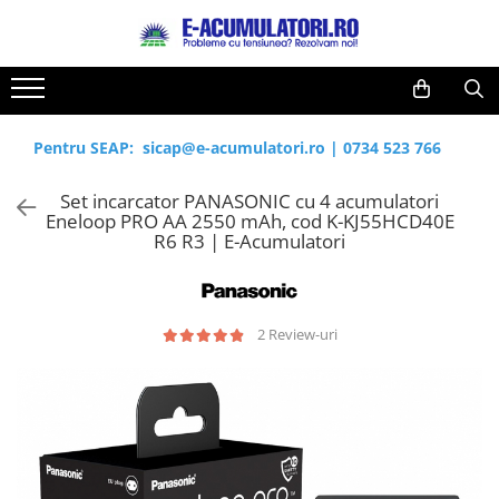
Toate Produsele
Reduceri de vara
Acumulatori, Baterii si Incarcatoare
Cabluri
Uzuale
Pentru SEAP:
sicap@e-acumulatori.ro
|
0734 523 766
Acumulatori
Baterii
Diverse
Set incarcator PANASONIC cu 4 acumulatori
Baterii alcaline
Prelungitoare
Eneloop PRO AA 2550 mAh, cod K-KJ55HCD40E
Baterii litiu
Panouri fotovoltaice
R6 R3 | E-Acumulatori
Zinc-Carbon
Sisteme de prindere
Baterii rotunde argint
Invertoare
Baterii auditive
Statii de incarcare EV
2 Review-uri
Accesorii baterii
UPS
Baterii Industriale
Acumulatori
Ni-MH
Li-Ion