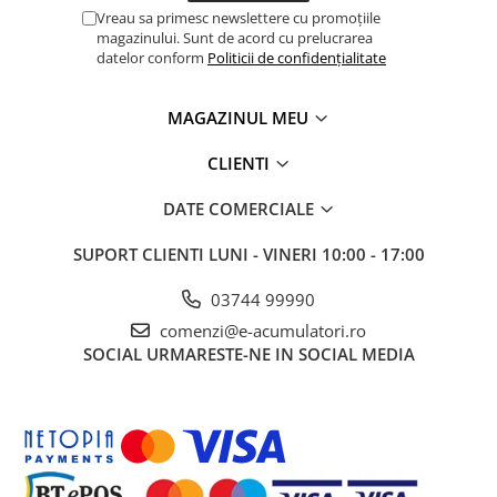
UPS
Vreau sa primesc newslettere cu promoțiile
magazinului. Sunt de acord cu prelucrarea
Acumulatori
datelor conform
Politicii de confidențialitate
Diverse
MAGAZINUL MEU
Invertoare
Sisteme de prindere
CLIENTI
Statii de incarcare EV
DATE COMERCIALE
OUTLET
Pompe de caldura
SUPORT CLIENTI
LUNI - VINERI 10:00 - 17:00
03744 99990
comenzi@e-acumulatori.ro
SOCIAL
URMARESTE-NE IN SOCIAL MEDIA