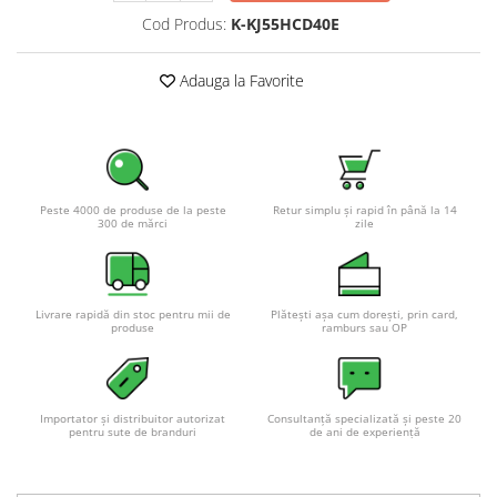
Pachete complete stocare energie
Cod Produs:
K-KJ55HCD40E
Sisteme de Stocare Comerciale
Adauga la Favorite
Sisteme fotovoltaice complete
Sisteme fotovoltaice de putere
mica (rulota/caravan/case de
vacanta)
Sisteme fotovoltaice profesionale
Pachete sisteme fotovoltaice
Peste 4000 de produse de la peste
Retur simplu și rapid în până la 14
300 de mărci
zile
Statii de incarcare vehicule
electrice
Statii de incarcare
Livrare rapidă din stoc pentru mii de
Plătești așa cum dorești, prin card,
Cabluri de incarcare vehicule
produse
ramburs sau OP
electrice
Prize de incarcare vehicule
electrice
Importator și distribuitor autorizat
Consultanță specializată și peste 20
pentru sute de branduri
de ani de experiență
Accesorii
Turbine eoliene pentru casă