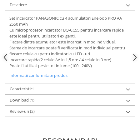
Acumulatori VRLA AGM/GEL /
Descriere
Tractiune / LiFePo4
Baterii si acumulatori gel si VRLA
Set incarcator PANASONIC cu 4 acumulatori Eneloop PRO AA
6-12 V
2550 mAh
Cu microprocesor incarcator BQ-CC55 pentru incarcare rapida
Baterii si acumulatori AGM VRLA
este ideal pentru utilizatori exigenti.
de 6-12 V
Fiecare dintre acumulator este incarcat in mod individual.
Starea de incarcare poate fi verificata in mod individual pentru
Acumulatori Moto, ATV
fiecare celula cu patru indicatori cu LED - uri.
GEL
Incarcare rapida(2 celule AA in 1,5 ore / 4 celule in 3 ore)
Poate fi utilizat peste tot in lume (100 - 240V)
AGM
Li-Ion
Informatii conformitate produs
SLA AGM (Sealed Lead Acid)
Caracteristici
Deep Cycle - Tractiune/Semi-
Tractiune
Download (1)
Marine & Caravan
Review-uri
(2)
APC
Pachete acumulatori VRLA
Sisteme de management (BMS)