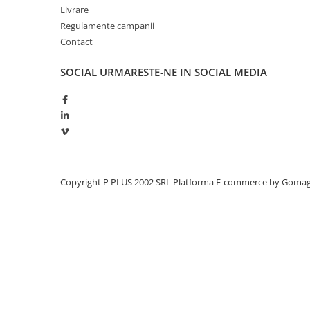
Livrare
Panouri portabile
Regulamente campanii
Racire/Incalzire
Contact
Statii energie portabile
SOCIAL
URMARESTE-NE IN SOCIAL MEDIA
Diverse
Electrice
Intrerupatoare si prize
Dulapuri pentru cablare
structurata
Sigurante
Copyright P PLUS 2002 SRL
Platforma E-commerce by Goma
Tablouri electrice
Lumina (Becuri si Lanterne)
Laptop & PC accesorii, baterii,
cabluri USB, prelungitoare USB
Cablu de date si Adaptoare
Solutii solare portabile
Lichidare de stoc