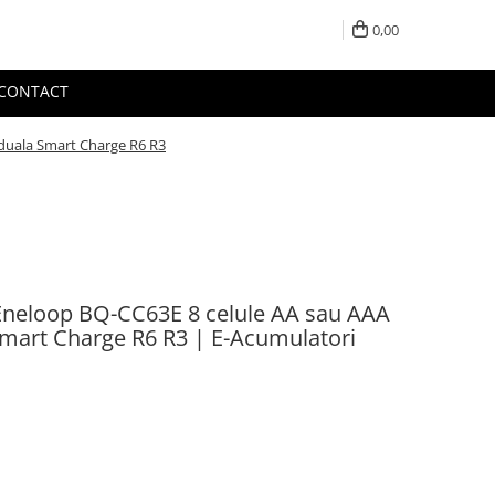
0,00
CONTACT
iduala Smart Charge R6 R3
Eneloop BQ-CC63E 8 celule AA sau AAA
Smart Charge R6 R3 | E-Acumulatori