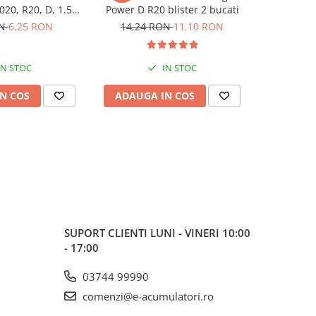
20, R20, D, 1.5V,
Power D R20 blister 2 bucati
AAA Zinc-C
bulk
ON
6,25 RON
14,24 RON
11,10 RON
IN STOC
IN STOC
N COS
ADAUGA IN COS
ADAUG
SUPORT CLIENTI
LUNI - VINERI 10:00
- 17:00
03744 99990
comenzi@e-acumulatori.ro