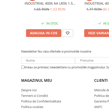
INDUSTRIAL 4006 AA LR06 1.5V
INDUSTRIAL 40
Redresoare, incarcatoare si testere
bulk
1.5
1,65 RON
1,53 RON
1,77 RON
de 
Redresoare auto, moto, barci si
stationare
IN STOC
IN 
Surse UPS
UPS pentru centrale termice si
ADAUGA IN COS
VEZI VARIA
sisteme de urgenta - acumulator
extern
UPS Calculatoare si Servere
UPS Trifazat
Newsletter
Nu rata ofertele si promotiile noastre
Stabilizatoare Tensiune
PDUs unitati de distributie a
Vreau sa primesc newslettere cu promoțiile magazinului. 
energiei electrice
Cabinete baterii
MAGAZINUL MEU
CLIENTI
Acumulatori UPS
Despre noi
Metode de
Drumetii / Camping
Termeni si Conditii
Politica d
Accesorii
Politica de Confidentialitate
Garantia 
Frigidere portabile
Politica cookies
ANPC