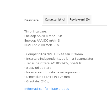
Pachete complete stocare energie
Sisteme de Stocare Comerciale
Sisteme fotovoltaice complete
Caracteristici
Review-uri
(0)
Descriere
Sisteme fotovoltaice de putere
mica (rulota/caravan/case de
Timpi incarcare:
vacanta)
Eneloop AA 2000 mAh - 5 h
Sisteme fotovoltaice profesionale
Eneloop AAA 800 mAh - 3 h
Pachete sisteme fotovoltaice
NiMH AA 2500 mAh - 6 h
Statii de incarcare vehicule
• Compatibil cu NiMH R6/AA sau R03/AAA
electrice
• Incarcare independenta, de la 1 la 8 acumulatori
• Tensiune intrare: AC 100-240V, 50/60Hz
Statii de incarcare
• 8 LED-uri de stare
Cabluri de incarcare vehicule
• Incarcare controlata de microprocesor
electrice
• Dimensiuni: 147 x 119 x 28 mm
• Greutate: 240 g
Prize de incarcare vehicule
electrice
Informatii conformitate produs
Accesorii
Turbine eoliene pentru casă