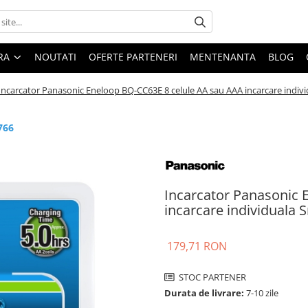
ARA
NOUTATI
OFERTE PARTENERI
MENTENANTA
BLOG
Incarcator Panasonic Eneloop BQ-CC63E 8 celule AA sau AAA incarcare indiv
766
Incarcator Panasonic 
incarcare individuala 
179,71 RON
STOC PARTENER
Durata de livrare:
7-10 zile