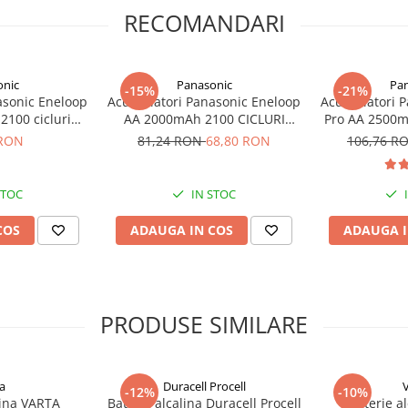
RECOMANDARI
onic
Panasonic
Pan
-15%
-21%
asonic Eneloop
Acumulatori Panasonic Eneloop
Acumulatori P
2100 cicluri
AA 2000mAh 2100 CICLURI
Pro AA 2500mA
er 4 buc BK-
preincarcati, blister 4 bucati
4 buc B
 RON
81,24 RON
68,80 RON
106,76 R
/4BE
BK-3MCDE/4BE
STOC
IN STOC
COS
ADAUGA IN COS
ADAUGA I
PRODUSE SIMILARE
a
Duracell Procell
-12%
-10%
lina VARTA
Baterie alcalina Duracell Procell
Baterie a