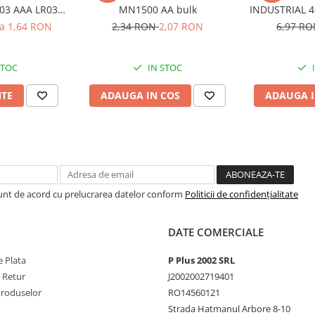
03 AAA LR03
MN1500 AA bulk
INDUSTRIAL 40
V
la 1,64 RON
2,34 RON
2,07 RON
6,97 R
STOC
IN STOC
NTE
ADAUGA IN COS
ADAUGA I
Sunt de acord cu prelucrarea datelor conform
Politicii de confidențialitate
DATE COMERCIALE
 Plata
P Plus 2002 SRL
e Retur
J2002002719401
Produselor
RO14560121
Strada Hatmanul Arbore 8-10