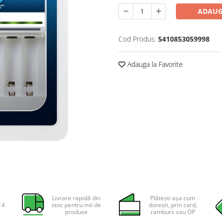
ADAUG
Cod Produs:
5410853059998
Adauga la Favorite
Livrare rapidă din
Plătești așa cum
14
stoc pentru mii de
dorești, prin card,
produse
ramburs sau OP