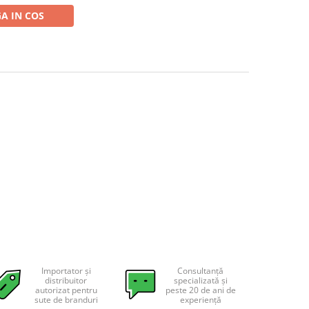
A IN COS
Importator și
Consultanță
distribuitor
specializată și
autorizat pentru
peste 20 de ani de
sute de branduri
experiență