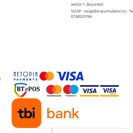
sector 1, Bucuresti
SICAP - sicap@e-acumulatori.ro ; Te
0734523766
g