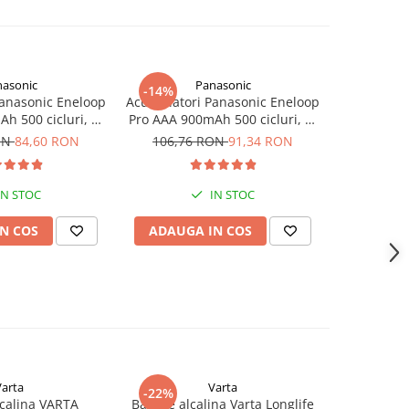
asonic
Panasonic
-14%
anasonic Eneloop
Acumulatori Panasonic Eneloop
Acumulato
h 500 cicluri, bl
Pro AAA 900mAh 500 cicluri, bl
AA 1.2V
K-3HCDE/4BE
4 buc BK-4HCCE/4BE
ON
84,60 RON
106,76 RON
91,34 RON
IN STOC
IN STOC
N COS
ADAUGA IN COS
ADAUG
Varta
Varta
-22%
lcalina VARTA
Baterie alcalina Varta Longlife
Baterie Va