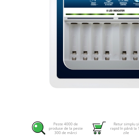
Incarcatoare acumulatori
Panouri fotovoltaice si accesorii
Panouri fotovoltaice
Sisteme prindere panouri
fotovoltaice
Accesorii
Invertoare
Invertoare Hibrid
Invertoare On-grid
Invertoare Off-grid
Controlere solare
MPPT
PWM
Distribuie
pe
Convertoare de tensiune
Facebook
Peste 4000 de
Retur simplu și
Sisteme de stocare energie
produse de la peste
rapid în până la 
300 de mărci
zile
LiFePO4