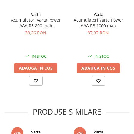
Curenti de incarcare
NiMh 500mA +/- 20%
Li-Ion 500-1000mA +/- 20%
Varta
Varta
USB 5V 1000mA +/- 10%
Acumulatori Varta Power
Acumulatori Varta Power
AAA R3 800 mah
AAA R3 1000 mah
preincarcati blister 4 buc
preincarcati blister 2 buc
38,26 RON
37,97 RON
56703
05703
IN STOC
IN STOC
ADAUGA IN COS
ADAUGA IN COS
PRODUSE SIMILARE
Varta
Varta
-7%
-7%