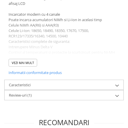
afisaj LCD
Incarcator modern cu 4 canale
Poate incarca acumulatori NiMh si Li-Ion in acelasi timp
Celule NiMh AA(R6) si AAA(R3)
Celule Li-Ion: 18650, 18490, 18350, 17670, 17500,
RCR123/17335/16340, 14500, 10440
Caracteristici complete de siguranta:
Intrerupere Minus Delta V
Control al temperaturii si protectie la scurtcircuit pentru Ni-MH
4 moduri pentru Ni-MH: Incarcare, Descarcare, Testarea
capacitatii si Reimprospatare(Refresh)
VEZI MAI MULT
Afisajul indica Tensiunea (V), Curentul (mAh) si timpul (min)
Informatii conformitate produs
Iesire USB 5V / 1.0A pentru încărcarea dispozitivelor mobile
Include cablu de alimentare de 1.8m
Garantie 36 luni
Caracteristici
Review-uri
(1)
Detalii
Tip Varta 57676
Dimensiuni compatibile AA, AAA, 18650, 18490, 18350, 17670,
17500, RCR123/17335/16340, 14500, 10440
Tehnologii compatibile NiMh si Li-Ion
RECOMANDARI
Incarcare individuala pe fiecare canal