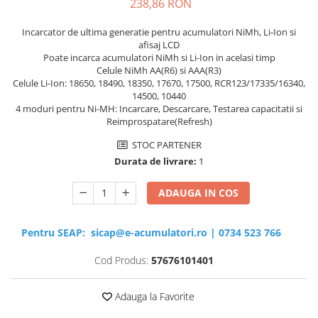
238,86 RON
Incarcator de ultima generatie pentru acumulatori NiMh, Li-Ion si
afisaj LCD
Poate incarca acumulatori NiMh si Li-Ion in acelasi timp
Celule NiMh AA(R6) si AAA(R3)
Celule Li-Ion: 18650, 18490, 18350, 17670, 17500, RCR123/17335/16340,
14500, 10440
4 moduri pentru Ni-MH: Incarcare, Descarcare, Testarea capacitatii si
Reimprospatare(Refresh)
STOC PARTENER
Durata de livrare:
1
ADAUGA IN COS
Pentru SEAP:
sicap@e-acumulatori.ro
|
0734 523 766
Cod Produs:
57676101401
Adauga la Favorite