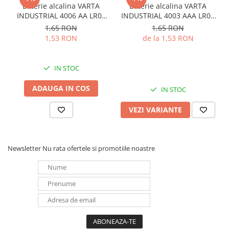
Baterie alcalina VARTA
Baterie alcalina VARTA
INDUSTRIAL 4006 AA LR06
INDUSTRIAL 4003 AAA LR03
1.5V bulk
1.5V
1,65 RON
1,65 RON
1,53 RON
de la 1,53 RON
IN STOC
ADAUGA IN COS
IN STOC
VEZI VARIANTE
Newsletter
Nu rata ofertele si promotiile noastre