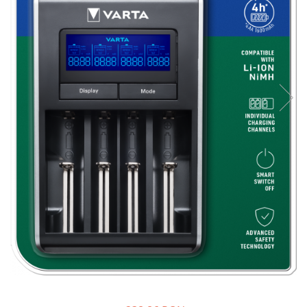
Sisteme de management (BMS)
Redresoare, incarcatoare si testere
Redresoare auto, moto, barci si
stationare