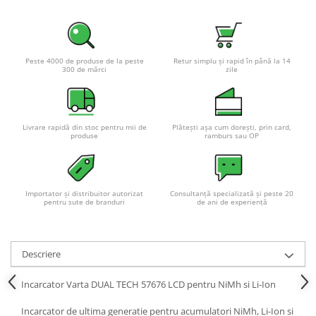
Peste 4000 de produse de la peste
Retur simplu și rapid în până la 14
300 de mărci
zile
Livrare rapidă din stoc pentru mii de
Plătești așa cum dorești, prin card,
produse
ramburs sau OP
Importator și distribuitor autorizat
Consultanță specializată și peste 20
pentru sute de branduri
de ani de experiență
Descriere
Incarcator Varta DUAL TECH 57676 LCD pentru NiMh si Li-Ion
Incarcator de ultima generatie pentru acumulatori NiMh, Li-Ion si