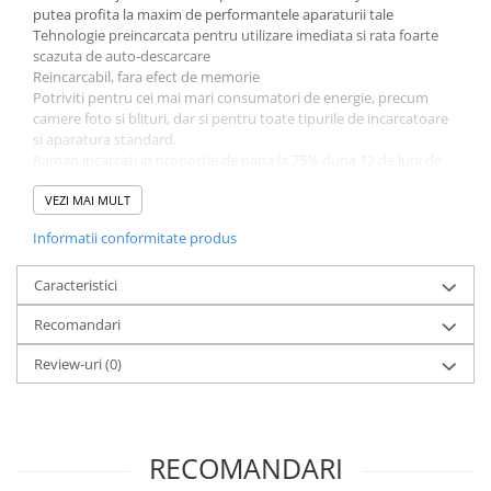
putea profita la maxim de performantele aparaturii tale
Redresoare, incarcatoare si testere
Tehnologie preincarcata pentru utilizare imediata si rata foarte
Redresoare auto, moto, barci si
scazuta de auto-descarcare
stationare
Reincarcabil, fara efect de memorie
Potriviti pentru cei mai mari consumatori de energie, precum
Surse UPS
camere foto si blituri, dar si pentru toate tipurile de incarcatoare
UPS pentru centrale termice si
si aparatura standard.
sisteme de urgenta - acumulator
Raman incarcati in proportie de pana la 75% dupa 12 de luni de
extern
depozitare (fara a fi utilizati)
UPS Calculatoare si Servere
VEZI MAI MULT
Detalii
UPS Trifazat
Informatii conformitate produs
Tip VARTA 05716
Stabilizatoare Tensiune
Referinta IEC HR06
Dimensiune AA(R6)
Caracteristici
PDUs unitati de distributie a
Lungime 14.5mm
energiei electrice
Recomandari
Diametru 50.5mm
Greutate 30.0 gr
Cabinete baterii
Review-uri
(0)
Sistem electrochimic Nickel Metal Hidrid (NI-MH)
Acumulatori UPS
Capacitate 2600mAh
Tensiune 1.2V
Drumetii / Camping
Accesorii
RECOMANDARI
Frigidere portabile