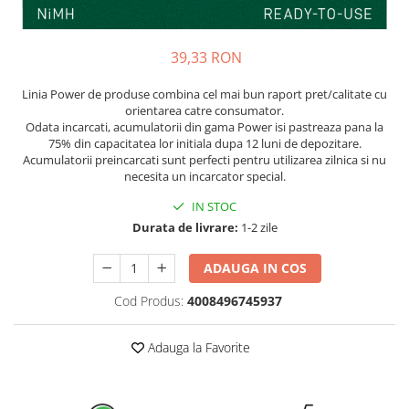
Pachete complete stocare energie
Sisteme de Stocare Comerciale
39,33 RON
Sisteme fotovoltaice complete
Linia Power de produse combina cel mai bun raport pret/calitate cu
Sisteme fotovoltaice de putere
orientarea catre consumator.
mica (rulota/caravan/case de
Odata incarcati, acumulatorii din gama Power isi pastreaza pana la
vacanta)
Sisteme fotovoltaice profesionale
75% din capacitatea lor initiala dupa 12 luni de depozitare.
Acumulatorii preincarcati sunt perfecti pentru utilizarea zilnica si nu
Pachete sisteme fotovoltaice
necesita un incarcator special.
Statii de incarcare vehicule
IN STOC
electrice
Durata de livrare:
1-2 zile
Statii de incarcare
ADAUGA IN COS
Cabluri de incarcare vehicule
electrice
Cod Produs:
4008496745937
Prize de incarcare vehicule
electrice
Adauga la Favorite
Accesorii
Turbine eoliene pentru casă