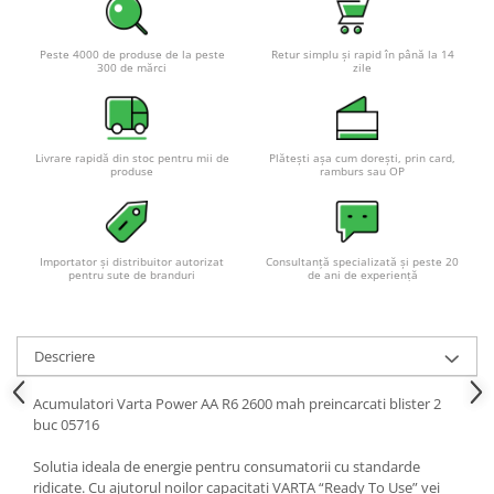
Acumulatori VRLA AGM/GEL /
Tractiune / LiFePo4
Peste 4000 de produse de la peste
Retur simplu și rapid în până la 14
Baterii si acumulatori gel si VRLA
300 de mărci
zile
6-12 V
Baterii si acumulatori AGM VRLA
de 6-12 V
Livrare rapidă din stoc pentru mii de
Plătești așa cum dorești, prin card,
Acumulatori Moto, ATV
produse
ramburs sau OP
GEL
AGM
Li-Ion
Importator și distribuitor autorizat
Consultanță specializată și peste 20
pentru sute de branduri
de ani de experiență
SLA AGM (Sealed Lead Acid)
Deep Cycle - Tractiune/Semi-
Tractiune
Descriere
Marine & Caravan
Acumulatori Varta Power AA R6 2600 mah preincarcati blister 2
APC
buc 05716
Pachete acumulatori VRLA
Solutia ideala de energie pentru consumatorii cu standarde
Sisteme de management (BMS)
ridicate. Cu ajutorul noilor capacitati VARTA “Ready To Use” vei