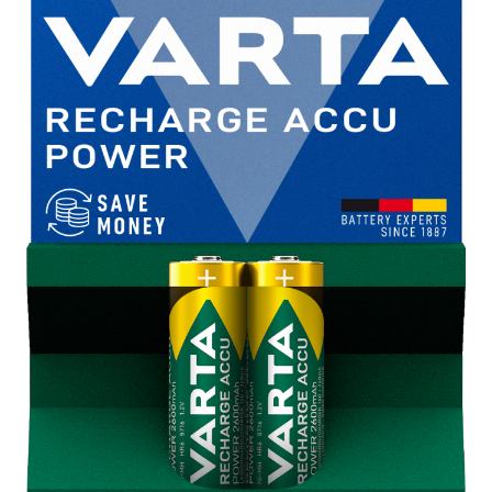
Incarcatoare acumulatori
Panouri fotovoltaice si accesorii
Panouri fotovoltaice
Sisteme prindere panouri
fotovoltaice
Accesorii
Invertoare
Invertoare Hibrid
Invertoare On-grid
Invertoare Off-grid
Controlere solare
MPPT
PWM
Convertoare de tensiune
Sisteme de stocare energie
LiFePO4