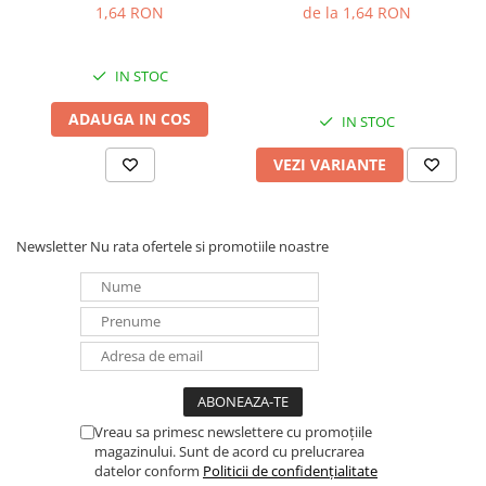
1,64 RON
de la 1,64 RON
UPS
Acumulatori
IN STOC
Diverse
Invertoare
ADAUGA IN COS
IN STOC
Sisteme de prindere
VEZI VARIANTE
Statii de incarcare EV
OUTLET
Pompe de caldura
Newsletter
Nu rata ofertele si promotiile noastre
Vreau sa primesc newslettere cu promoțiile
magazinului. Sunt de acord cu prelucrarea
datelor conform
Politicii de confidențialitate