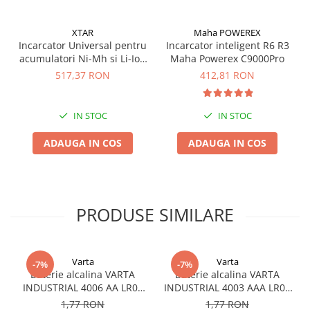
Panouri portabile
XTAR
Maha POWEREX
Racire/Incalzire
Incarcator Universal pentru
Incarcator inteligent R6 R3
Statii energie portabile
acumulatori Ni-Mh si Li-Ion
Maha Powerex C9000Pro
Xtar VP4 Plus Dragon
517,37 RON
412,81 RON
Diverse
Electrice
IN STOC
IN STOC
Intrerupatoare si prize
Dulapuri pentru cablare
ADAUGA IN COS
ADAUGA IN COS
structurata
Sigurante
Tablouri electrice
Lumina (Becuri si Lanterne)
PRODUSE SIMILARE
Laptop & PC accesorii, baterii,
cabluri USB, prelungitoare USB
Cablu de date si Adaptoare
Varta
Varta
-7%
-7%
Baterie alcalina VARTA
Baterie alcalina VARTA
Solutii solare portabile
INDUSTRIAL 4006 AA LR06
INDUSTRIAL 4003 AAA LR03
1.5V bulk
1.5V
Lichidare de stoc
1,77 RON
1,77 RON