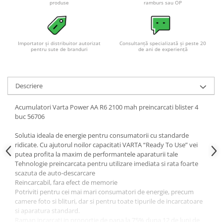
produse
ramburs sau OP
Importator și distribuitor autorizat
Consultanță specializată și peste 20
pentru sute de branduri
de ani de experiență
Descriere
Acumulatori Varta Power AA R6 2100 mah preincarcati blister 4
buc 56706
Solutia ideala de energie pentru consumatorii cu standarde
ridicate. Cu ajutorul noilor capacitati VARTA “Ready To Use” vei
putea profita la maxim de performantele aparaturii tale
Tehnologie preincarcata pentru utilizare imediata si rata foarte
scazuta de auto-descarcare
Reincarcabil, fara efect de memorie
Potriviti pentru cei mai mari consumatori de energie, precum
camere foto si blituri, dar si pentru toate tipurile de incarcatoare
si aparatura standard.
Raman incarcati in proportie de pana la 75% dupa 12 de luni de