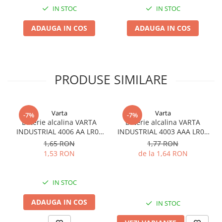
IN STOC
IN STOC
ADAUGA IN COS
ADAUGA IN COS
PRODUSE SIMILARE
Varta
Varta
-7%
-7%
Baterie alcalina VARTA
Baterie alcalina VARTA
INDUSTRIAL 4006 AA LR06
INDUSTRIAL 4003 AAA LR03
1.5V bulk
1.5V
1,65 RON
1,77 RON
1,53 RON
de la 1,64 RON
IN STOC
ADAUGA IN COS
IN STOC