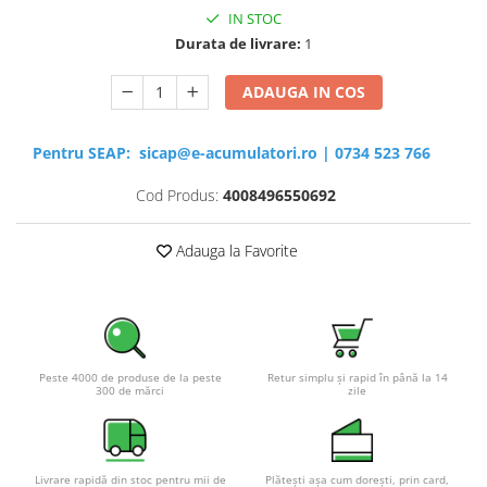
IN STOC
Durata de livrare:
1
ADAUGA IN COS
Pentru SEAP:
sicap@e-acumulatori.ro
|
0734 523 766
Cod Produs:
4008496550692
Adauga la Favorite
Peste 4000 de produse de la peste
Retur simplu și rapid în până la 14
300 de mărci
zile
Livrare rapidă din stoc pentru mii de
Plătești așa cum dorești, prin card,