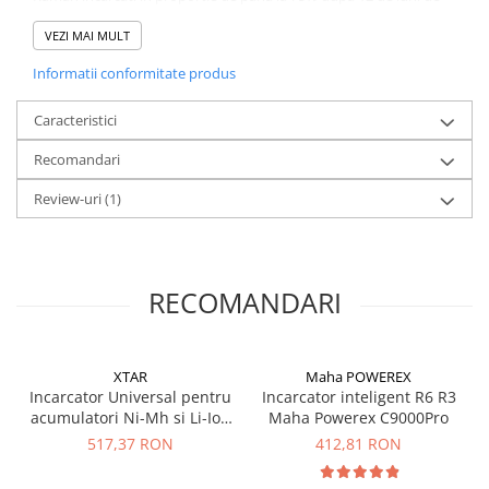
depozitare (fara a fi utilizati)
VEZI MAI MULT
Detalii
Informatii conformitate produs
Tip VARTA 56706
Referinta IEC HR06
Dimensiune AA(R4)
Caracteristici
Lungime 14.5mm
Recomandari
Diametru 50.5mm
Greutate 29.0 gr
Review-uri
(1)
Sistem electrochimic Nickel Metal Hidrid (NI-MH)
Capacitate 800mAh
Tensiune 1.2V
RECOMANDARI
XTAR
Maha POWEREX
Incarcator Universal pentru
Incarcator inteligent R6 R3
acumulatori Ni-Mh si Li-Ion
Maha Powerex C9000Pro
Xtar VP4 Plus Dragon
517,37 RON
412,81 RON