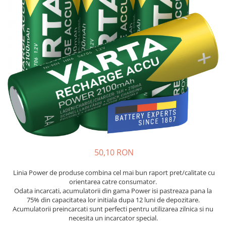
Sisteme de management (BMS)
Redresoare, incarcatoare si testere
Redresoare auto, moto, barci si
stationare
50,10 RON
Linia Power de produse combina cel mai bun raport pret/calitate cu
orientarea catre consumator.
Odata incarcati, acumulatorii din gama Power isi pastreaza pana la
75% din capacitatea lor initiala dupa 12 luni de depozitare.
Acumulatorii preincarcati sunt perfecti pentru utilizarea zilnica si nu
necesita un incarcator special.