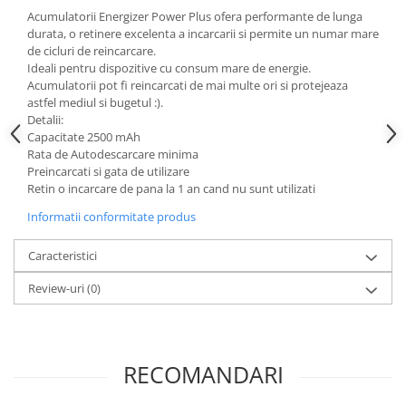
Acumulatori VRLA AGM/GEL /
Acumulatorii Energizer Power Plus ofera performante de lunga
Tractiune / LiFePo4
durata, o retinere excelenta a incarcarii si permite un numar mare
Baterii si acumulatori gel si VRLA
de cicluri de reincarcare.
6-12 V
Ideali pentru dispozitive cu consum mare de energie.
Acumulatorii pot fi reincarcati de mai multe ori si protejeaza
Baterii si acumulatori AGM VRLA
astfel mediul si bugetul :).
de 6-12 V
Detalii:
Capacitate 2500 mAh
Acumulatori Moto, ATV
Rata de Autodescarcare minima
GEL
Preincarcati si gata de utilizare
Retin o incarcare de pana la 1 an cand nu sunt utilizati
AGM
Li-Ion
Informatii conformitate produs
SLA AGM (Sealed Lead Acid)
Caracteristici
Deep Cycle - Tractiune/Semi-
Tractiune
Review-uri
(0)
Marine & Caravan
APC
Pachete acumulatori VRLA
RECOMANDARI
Sisteme de management (BMS)