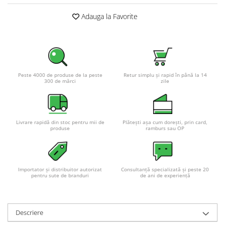
Pachete complete stocare energie
Adauga la Favorite
Sisteme de Stocare Comerciale
Sisteme fotovoltaice complete
Sisteme fotovoltaice de putere
mica (rulota/caravan/case de
vacanta)
Peste 4000 de produse de la peste
Retur simplu și rapid în până la 14
Sisteme fotovoltaice profesionale
300 de mărci
zile
Pachete sisteme fotovoltaice
Statii de incarcare vehicule
electrice
Livrare rapidă din stoc pentru mii de
Plătești așa cum dorești, prin card,
produse
ramburs sau OP
Statii de incarcare
Cabluri de incarcare vehicule
electrice
Importator și distribuitor autorizat
Consultanță specializată și peste 20
Prize de incarcare vehicule
pentru sute de branduri
de ani de experiență
electrice
Accesorii
Descriere
Turbine eoliene pentru casă