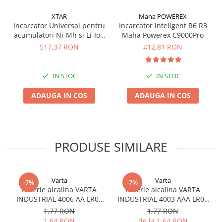
Redresoare, incarcatoare si testere
XTAR
Maha POWEREX
Redresoare auto, moto, barci si
Incarcator Universal pentru
Incarcator inteligent R6 R3
stationare
acumulatori Ni-Mh si Li-Ion
Maha Powerex C9000Pro
Xtar VP4 Plus Dragon
517,37 RON
412,81 RON
Surse UPS
UPS pentru centrale termice si
sisteme de urgenta - acumulator
IN STOC
IN STOC
extern
UPS Calculatoare si Servere
ADAUGA IN COS
ADAUGA IN COS
UPS Trifazat
Stabilizatoare Tensiune
PDUs unitati de distributie a
PRODUSE SIMILARE
energiei electrice
Cabinete baterii
Acumulatori UPS
Varta
Varta
-7%
-7%
Baterie alcalina VARTA
Baterie alcalina VARTA
Drumetii / Camping
INDUSTRIAL 4006 AA LR06
INDUSTRIAL 4003 AAA LR03
Accesorii
1.5V bulk
1.5V
1,77 RON
1,77 RON
Frigidere portabile
1,64 RON
de la 1,64 RON