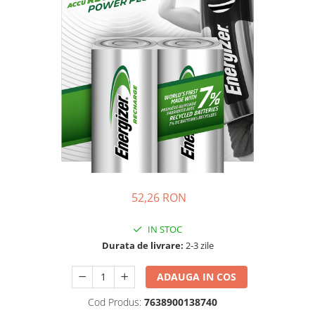
Incarcatoare acumulatori
Panouri fotovoltaice si accesorii
Panouri fotovoltaice
Sisteme prindere panouri
fotovoltaice
Accesorii
Invertoare
Invertoare Hibrid
Invertoare On-grid
Invertoare Off-grid
52,26 RON
Controlere solare
MPPT
IN STOC
Durata de livrare:
2-3 zile
PWM
Convertoare de tensiune
ADAUGA IN COS
Sisteme de stocare energie
Cod Produs:
7638900138740
LiFePO4