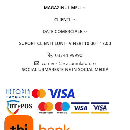
UPS
MAGAZINUL MEU
Acumulatori
CLIENTI
Diverse
Invertoare
DATE COMERCIALE
Sisteme de prindere
SUPORT CLIENTI
LUNI - VINERI 10:00 - 17:00
Statii de incarcare EV
03744 99990
OUTLET
comenzi@e-acumulatori.ro
Pompe de caldura
SOCIAL
URMARESTE-NE IN SOCIAL MEDIA