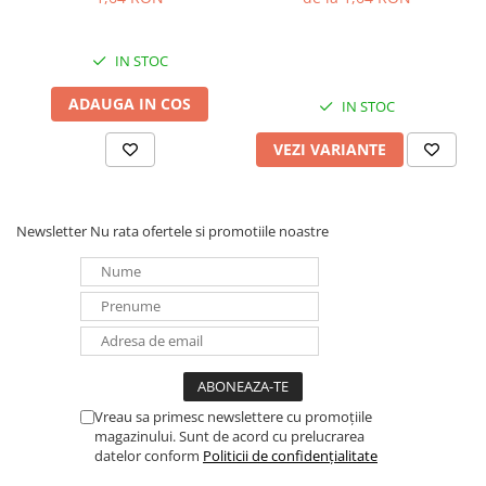
Panouri portabile
Racire/Incalzire
IN STOC
Statii energie portabile
ADAUGA IN COS
IN STOC
Diverse
VEZI VARIANTE
Electrice
Intrerupatoare si prize
Dulapuri pentru cablare
Newsletter
Nu rata ofertele si promotiile noastre
structurata
Sigurante
Tablouri electrice
Lumina (Becuri si Lanterne)
Laptop & PC accesorii, baterii,
cabluri USB, prelungitoare USB
Cablu de date si Adaptoare
Vreau sa primesc newslettere cu promoțiile
magazinului. Sunt de acord cu prelucrarea
Solutii solare portabile
datelor conform
Politicii de confidențialitate
Lichidare de stoc