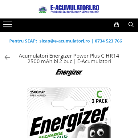
Toate Produsele
Reduceri de vara
Acumulatori, Baterii si Incarcatoare
Cabluri
Uzuale
Pentru SEAP:
sicap@e-acumulatori.ro
|
0734 523 766
Acumulatori
Baterii
Diverse
Acumulatori Energizer Power Plus C HR14
Baterii alcaline
Prelungitoare
2500 mAh bl 2 buc | E-Acumulatori
Baterii litiu
Panouri fotovoltaice
Zinc-Carbon
Sisteme de prindere
Baterii rotunde argint
Invertoare
Baterii auditive
Statii de incarcare EV
Accesorii baterii
UPS
Baterii Industriale
Acumulatori
Ni-MH
Li-Ion