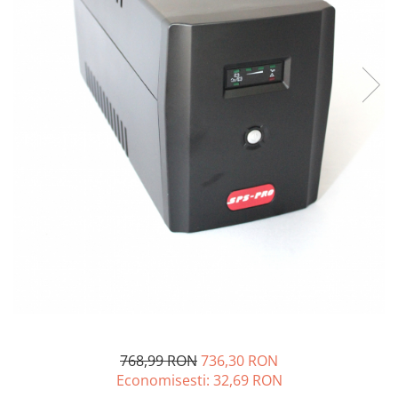
Sisteme de management (BMS)
Redresoare, incarcatoare si testere
Redresoare auto, moto, barci si
stationare
768,99 RON
736,30 RON
Economisesti:
32,69
RON