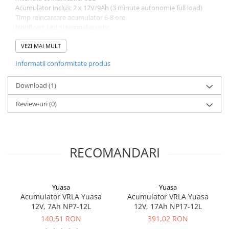
Acumulator inclus: 2 x 12V/9Ah (3 minute autonomie full load)
Timp reincarcare acumulator 6-8 ore
Notificari: Led si semnal acustic
Nivel zgomot: < 40 dB la 1 m
Temperatura de functionare: 0-40 C
VEZI MAI MULT
Greutate neta:: 10.1 kg
Informatii conformitate produs
Dimensiuni 380x158x198
Download (1)
Review-uri
(0)
RECOMANDARI
Yuasa
Yuasa
Acumulator VRLA Yuasa
Acumulator VRLA Yuasa
12V, 7Ah NP7-12L
12V, 17Ah NP17-12L
140,51 RON
391,02 RON