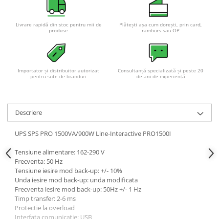
Livrare rapidă din stoc pentru mii de
Plătești așa cum dorești, prin card,
produse
ramburs sau OP
Importator și distribuitor autorizat
Consultanță specializată și peste 20
pentru sute de branduri
de ani de experiență
Descriere
UPS SPS PRO 1500VA/900W Line-Interactive PRO1500I
Tensiune alimentare: 162-290 V
Frecventa: 50 Hz
Tensiune iesire mod back-up: +/- 10%
Unda iesire mod back-up: unda modificata
Frecventa iesire mod back-up: 50Hz +/- 1 Hz
Timp transfer: 2-6 ms
Protectie la overload
Interfata comunicatie: USB