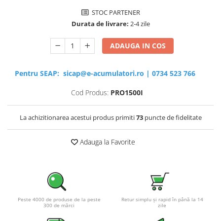
STOC PARTENER
Durata de livrare:
2-4 zile
ADAUGA IN COS
Pentru SEAP:
sicap@e-acumulatori.ro
|
0734 523 766
Cod Produs:
PRO1500I
La achizitionarea acestui produs primiti
73
puncte de fidelitate
Adauga la Favorite
Peste 4000 de produse de la peste
Retur simplu și rapid în până la 14
300 de mărci
zile