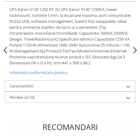
UPS Eaton 5130 1250 RT 2U UPS Eaton 5130 1250VA, tower
rackmount, runtime 5 min. la incarcare maxima, port comunicatie
RS232 USB, software management, baterii hot-swappable. Ideal
pentru protectia statiilor de lucru si a serverelor; [Tip
intrare/iesire: monofazat/monofazat; Capacitate: 500VA-2500VA;
Design: TowerRackmount] Specificatii tehnice Capacitate:1250 VA
Putere:1150 W Alimentare:160V-294V Autonomie:25 minute / 150
W Management:Da Protectii:Tel/Fax/Modem/Internet/Ethernet
Protectie supratensiune Numar prize:8 x IEC Greutate (kg):24.3
Dimensiuni (W x D x H), mm:441 x 509 x 86.2
Informatii conformitate produs
Caracteristici
Review-uri
(0)
RECOMANDARI