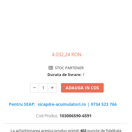
Sisteme de management (BMS)
Redresoare, incarcatoare si testere
Redresoare auto, moto, barci si
stationare
4.032,24 RON
STOC PARTENER
Durata de livrare:
1
ADAUGA IN COS
Pentru SEAP:
sicap@e-acumulatori.ro
|
0734 523 766
Cod Produs:
103006590-6591
La achizitionarea acestui produs primiti
403
puncte de fidelitate