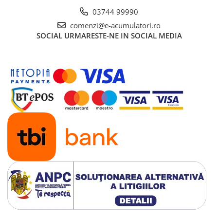
UPS
03744 99990
Acumulatori
comenzi@e-acumulatori.ro
SOCIAL
URMARESTE-NE IN SOCIAL MEDIA
Diverse
Invertoare
Sisteme de prindere
Statii de incarcare EV
OUTLET
Pompe de caldura