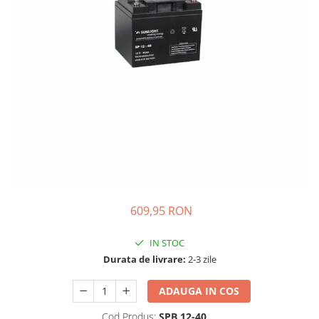
Incarcatoare acumulatori
Panouri fotovoltaice si accesorii
Panouri fotovoltaice
Sisteme prindere panouri
fotovoltaice
Accesorii
Invertoare
Invertoare Hibrid
Invertoare On-grid
Invertoare Off-grid
609,95 RON
Controlere solare
MPPT
IN STOC
PWM
Durata de livrare:
2-3 zile
Convertoare de tensiune
ADAUGA IN COS
Sisteme de stocare energie
LiFePO4
Cod Produs:
SPB 12-40