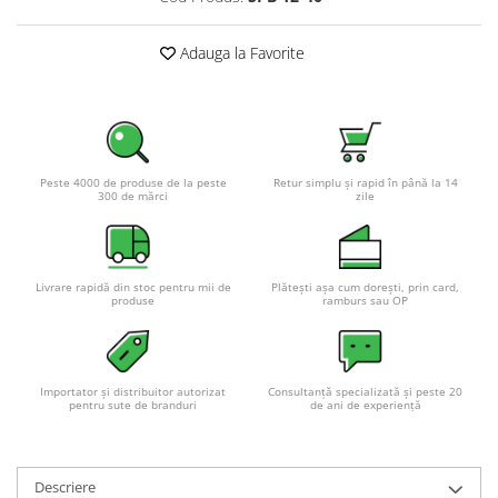
Pachete complete stocare energie
Adauga la Favorite
Sisteme de Stocare Comerciale
Sisteme fotovoltaice complete
Sisteme fotovoltaice de putere
mica (rulota/caravan/case de
vacanta)
Sisteme fotovoltaice profesionale
Peste 4000 de produse de la peste
Retur simplu și rapid în până la 14
300 de mărci
zile
Pachete sisteme fotovoltaice
Statii de incarcare vehicule
electrice
Livrare rapidă din stoc pentru mii de
Plătești așa cum dorești, prin card,
Statii de incarcare
produse
ramburs sau OP
Cabluri de incarcare vehicule
electrice
Prize de incarcare vehicule
Importator și distribuitor autorizat
Consultanță specializată și peste 20
pentru sute de branduri
de ani de experiență
electrice
Accesorii
Turbine eoliene pentru casă
Descriere