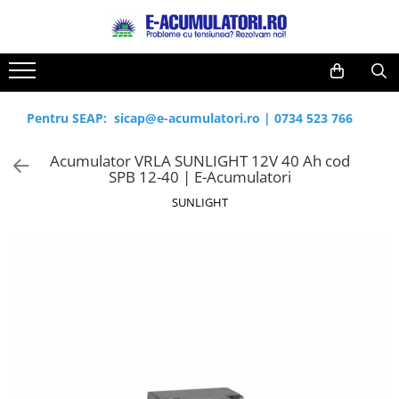
Toate Produsele
Reduceri de vara
Acumulatori, Baterii si Incarcatoare
Cabluri
Uzuale
Pentru SEAP:
sicap@e-acumulatori.ro
|
0734 523 766
Acumulatori
Baterii
Diverse
Acumulator VRLA SUNLIGHT 12V 40 Ah cod
Baterii alcaline
Prelungitoare
SPB 12-40 | E-Acumulatori
Baterii litiu
Panouri fotovoltaice
SUNLIGHT
Zinc-Carbon
Sisteme de prindere
Baterii rotunde argint
Invertoare
Baterii auditive
Statii de incarcare EV
Accesorii baterii
UPS
Baterii Industriale
Acumulatori
Ni-MH
Li-Ion