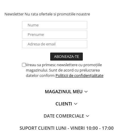
- sisteme de securitate;
Panouri portabile
- sisteme de alarmă de incendiu;
Newsletter
- sisteme de semnalizare;
Nu rata ofertele si promotiile noastre
Racire/Incalzire
- sisteme de iluminat de urgență;
Statii energie portabile
- sisteme de radiodifuziune;
- panouri de automatizare pentru ascensoare;
Diverse
- aplicatii ciclice.
Electrice
Intrerupatoare si prize
Dulapuri pentru cablare
Vreau sa primesc newslettere cu promoțiile
structurata
magazinului. Sunt de acord cu prelucrarea
Sigurante
datelor conform
Politicii de confidențialitate
Tablouri electrice
Lumina (Becuri si Lanterne)
MAGAZINUL MEU
Laptop & PC accesorii, baterii,
cabluri USB, prelungitoare USB
CLIENTI
Cablu de date si Adaptoare
DATE COMERCIALE
Solutii solare portabile
SUPORT CLIENTI
LUNI - VINERI 10:00 - 17:00
Lichidare de stoc