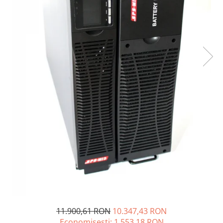
Sisteme de management (BMS)
Redresoare, incarcatoare si testere
Redresoare auto, moto, barci si
stationare
11.900,61 RON
10.347,43 RON
Economisesti:
1.553,18
RON