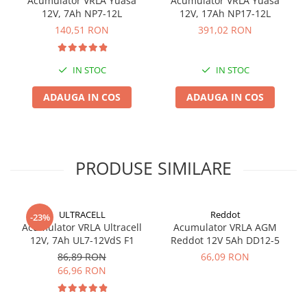
Acumulator VRLA Yuasa
Acumulator VRLA Yuasa
Tip unda iesire: Pur sinusoidala
12V, 7Ah NP7-12L
12V, 17Ah NP17-12L
Timp de transfer: 0 ms
140,51 RON
391,02 RON
Eficienta: >93%
Acumulatori inclusi in cabinet: 20 x 12V/7Ah
Timp reincarcare acumulatori: 8 ore
IN STOC
IN STOC
Interfete comunicare: USB, RS232, SNMP(optional),
paralel(optional), releu(optional)
ADAUGA IN COS
ADAUGA IN COS
Dimensiune UPS: 443x131(3U)x580mm
Dimensiune cabinet: 443×131(3U)×720mm
Greutate UPS: 25kg
Greutate Cabinet: 67 kg
Temperatura operare: 0-40 C
PRODUSE SIMILARE
Umiditate operare: 20-90 %
ULTRACELL
Reddot
-23%
Acumulator VRLA Ultracell
Acumulator VRLA AGM
12V, 7Ah UL7-12VdS F1
Reddot 12V 5Ah DD12-5
86,89 RON
66,09 RON
66,96 RON