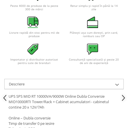
Peste 4000 de produse de la peste
Retur simplu și rapid în până la 14
300 de mărci
zile
Livrare rapidă din stoc pentru mii de
Plătești așa cum dorești, prin card,
produse
ramburs sau OP
Importator și distribuitor autorizat
Consultanță specializată și peste 20
pentru sute de branduri
de ani de experiență
Descriere
UPS SPS MID RT 10000VA/9000W Online Dubla Conversie
MID10000RTI Tower/Rack + Cabinet acumulatori - cabinetul
contine 20 x 12V/7Ah
Online – Dubla conversie
Timp de transfer 0 pe iesire