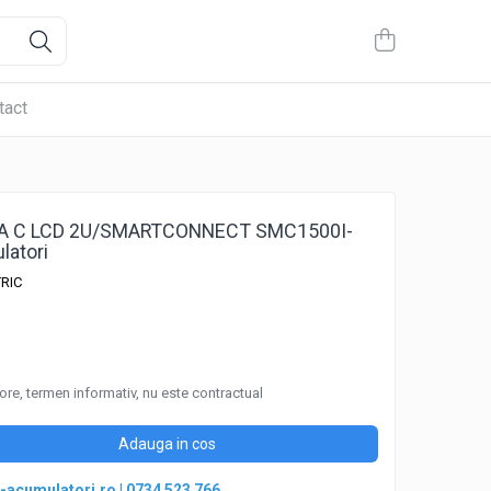
tact
A C LCD 2U/SMARTCONNECT SMC1500I-
latori
RIC
ore, termen informativ, nu este contractual
Adauga in cos
-acumulatori.ro
|
0734 523 766