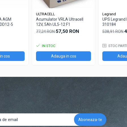
ULTRACELL
Legrand
LA AGM
Acumulator VRLA Ultracell
UPS Legrand 
 DD12-5
12V, 5Ah UL5-12 F1
310184
57,50 RON
4
77,24 RON
538,91 RON
IN STOC
STOC PART
in cos
Adauga in cos
Adaug