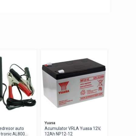
Yuasa
Yuasa
redresor auto
Acumulator VRLA Yuasa 12V,
Acumulato
tronic AL800
12Ah NP12-12
2.3Ah NP2