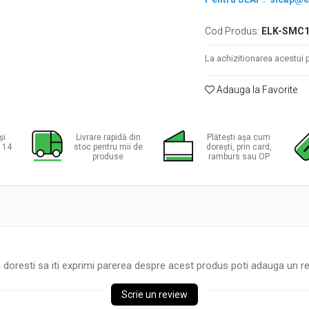
Cod Produs:
ELK-SMC1
La achizitionarea acestui 
Adauga la Favorite
și
Livrare rapidă din
Plătești așa cum
a 14
stoc pentru mii de
dorești, prin card,
produse
ramburs sau OP
 doresti sa iti exprimi parerea despre acest produs poti adauga un re
Scrie un review