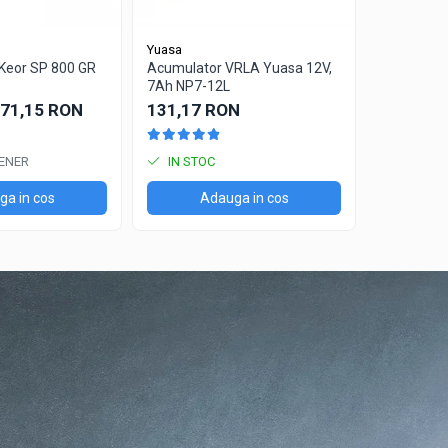
Yuasa
ULTRACELL
Keor SP 800 GR
Acumulator VRLA Yuasa 12V,
Acumulator
7Ah NP7-12L
UHR7-12, 1
AGM Lead A
71,15 RON
131,17 RON
85,00 R
ENER
IN STOC
IN STO
a in cos
Adauga in cos
Ad