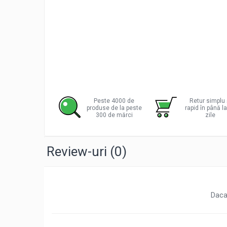
Incarcatoare acumulatori
Panouri fotovoltaice si accesorii
Panouri fotovoltaice
Sisteme prindere panouri
fotovoltaice
Accesorii
Invertoare
Peste 4000 de
Retur simplu 
Invertoare Hibrid
produse de la peste
rapid în până l
300 de mărci
zile
Invertoare On-grid
Invertoare Off-grid
Review-uri
(0)
Controlere solare
MPPT
PWM
Convertoare de tensiune
Daca
Sisteme de stocare energie
LiFePO4