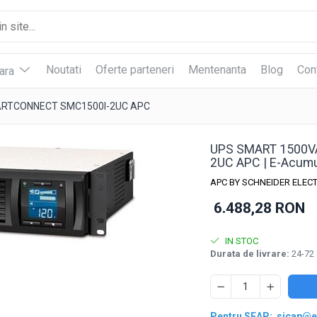
Noutati
Oferte parteneri
Mentenanta
Blog
Con
vara
ARTCONNECT SMC1500I-2UC APC
UPS SMART 1500V
2UC APC | E-Acumu
APC BY SCHNEIDER ELECT
6.488,28 RON
IN STOC
Durata de livrare:
24-72 
ie
ok
Pentru SEAP:
sicap@e