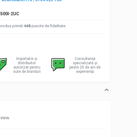
500I-2UC
produs primiti
648
puncte de fidelitate
Importator și
Consultanță
distribuitor
specializată și
autorizat pentru
peste 20 de ani de
sute de branduri
experiență
view.