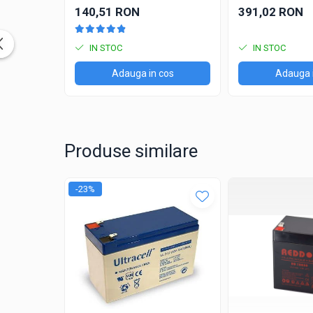
Tractiune / LiFePo4
140,51 RON
391,02 RON
Baterii si acumulatori gel si VRLA 6-
12 V
IN STOC
IN STOC
Baterii si acumulatori AGM VRLA de
6-12 V
Adauga in cos
Adauga 
Acumulatori Moto, ATV
GEL
AGM
Produse similare
Li-Ion
SLA AGM (Sealed Lead Acid)
Deep Cycle - Tractiune/Semi-
-23%
Tractiune
Marine & Caravan
APC
Pachete acumulatori VRLA
Sisteme de management (BMS)
Redresoare, incarcatoare si testere