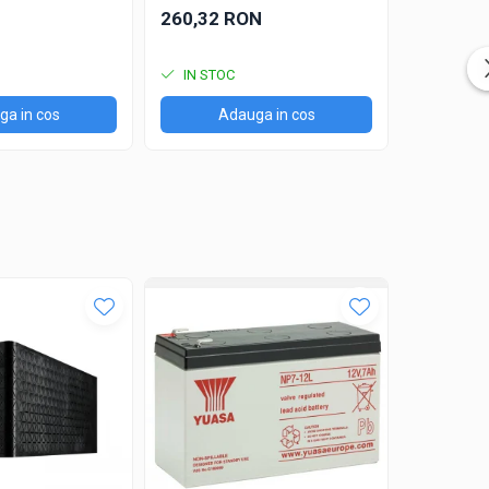
260,32 RON
105,65 
IN STOC
IN STO
a in cos
Adauga in cos
Ad