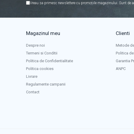
Panouri portabile
Vreau sa primesc newslettere cu promoțiile magazinului. Sunt de a
Racire/Incalzire
Statii energie portabile
Diverse
Magazinul meu
Clienti
Electrice
Despre noi
Metode de
Intrerupatoare si prize
Termeni si Conditii
Politica de
Dulapuri pentru cablare structurata
Politica de Confidentialitate
Garantia P
Sigurante
Politica cookies
ANPC
Tablouri electrice
Livrare
Lumina (Becuri si Lanterne)
Regulamente campanii
Laptop & PC accesorii, baterii,
cabluri USB, prelungitoare USB
Contact
Cablu de date si Adaptoare
Solutii solare portabile
Lichidare de stoc
UPS