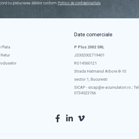
cord cu prelucrarea datelor conform
Politicii de confidențialitate
Date comerciale
 Plata
P Plus 2002 SRL
 Retur
J2002002719401
roduselor
RO14560121
Strada Hatmanul Arbore 8-10
sector 1, Bucuresti
SICAP - sicap@e-acumulatori.ro ; Tel
0734523766