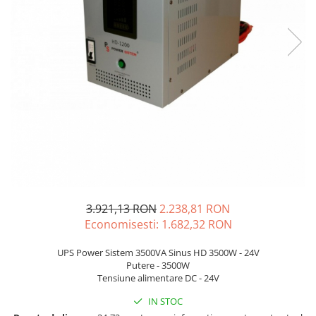
Incarcatoare acumulatori
Panouri fotovoltaice si accesorii
Panouri fotovoltaice
Sisteme prindere panouri
fotovoltaice
Accesorii
Invertoare
Invertoare Hibrid
Invertoare On-grid
Invertoare Off-grid
3.921,13 RON
2.238,81 RON
Controlere solare
Economisesti:
1.682,32
RON
MPPT
PWM
UPS Power Sistem 3500VA Sinus HD 3500W - 24V
Putere - 3500W
Convertoare de tensiune
Tensiune alimentare DC - 24V
Sisteme de stocare energie
IN STOC
LiFePO4