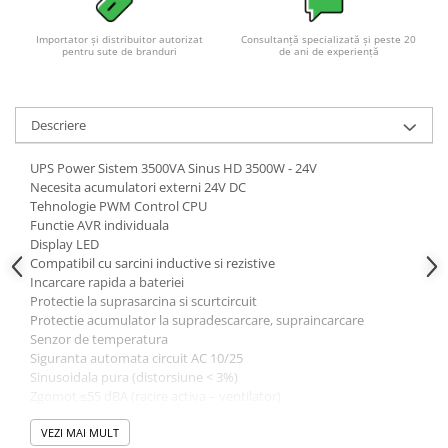
Acumulatori VRLA AGM/GEL /
Tractiune / LiFePo4
Importator și distribuitor autorizat
Consultanță specializată și peste 20
pentru sute de branduri
de ani de experiență
Baterii si acumulatori gel si VRLA
6-12 V
Baterii si acumulatori AGM VRLA
de 6-12 V
Descriere
Acumulatori Moto, ATV
UPS Power Sistem 3500VA Sinus HD 3500W - 24V
GEL
Necesita acumulatori externi 24V DC
Tehnologie PWM Control CPU
AGM
Functie AVR individuala
Li-Ion
Display LED
Compatibil cu sarcini inductive si rezistive
SLA AGM (Sealed Lead Acid)
Incarcare rapida a bateriei
Deep Cycle - Tractiune/Semi-
Protectie la suprasarcina si scurtcircuit
Tractiune
Protectie acumulator la supradescarcare, supraincarcare
Senzor de temperatura
Marine & Caravan
Siguranta automata circuit AC 10/25
APC
Sinusoidala pura (distorsiune < 3%)
Zgomot ≤55 dBA (racire activa – ventilator)
Pachete acumulatori VRLA
Priza Schuko x 2, conexiune tip regleta pentru puteri mari
Tensiune de iesire (V): 230V ± 9% (AC Mode), 230V ± 1% (Inverter
VEZI MAI MULT
Sisteme de management (BMS)