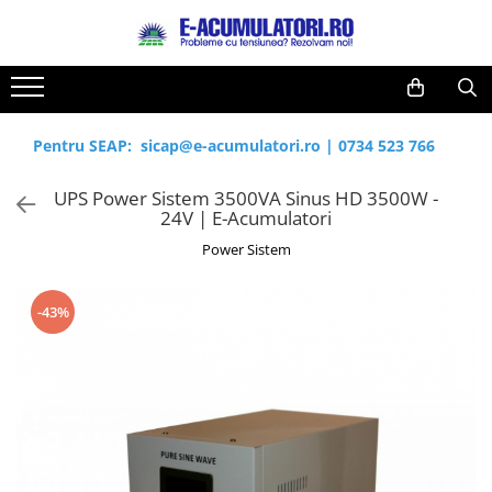
Toate Produsele
Reduceri de vara
Acumulatori, Baterii si Incarcatoare
Cabluri
Uzuale
Pentru SEAP:
sicap@e-acumulatori.ro
|
0734 523 766
Acumulatori
Baterii
Diverse
UPS Power Sistem 3500VA Sinus HD 3500W -
Baterii alcaline
Prelungitoare
24V | E-Acumulatori
Baterii litiu
Panouri fotovoltaice
Power Sistem
Zinc-Carbon
Sisteme de prindere
Baterii rotunde argint
Invertoare
-43%
Baterii auditive
Statii de incarcare EV
Accesorii baterii
UPS
Baterii Industriale
Acumulatori
Ni-MH
Li-Ion