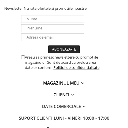
UPS
Newsletter
Nu rata ofertele si promotiile noastre
Acumulatori
Diverse
Invertoare
Sisteme de prindere
Statii de incarcare EV
OUTLET
Vreau sa primesc newslettere cu promoțiile
magazinului. Sunt de acord cu prelucrarea
Pompe de caldura
datelor conform
Politicii de confidențialitate
MAGAZINUL MEU
CLIENTI
DATE COMERCIALE
SUPORT CLIENTI
LUNI - VINERI 10:00 - 17:00