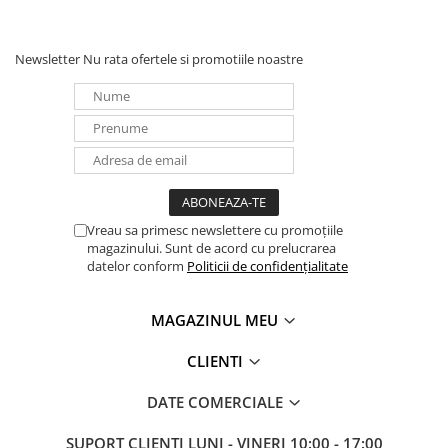
Timpul de transfer baterie / AC
< 4 ms
Newsletter
Nu rata ofertele si promotiile noastre
Timp mediu de functionare
25% incarcare - 19 min
50% incarcare - 5 min
75% incarcare - 1 min
100% incarcare - <1 min
Vreau sa primesc newslettere cu promoțiile
magazinului. Sunt de acord cu prelucrarea
Port comunicare
datelor conform
Politicii de confidențialitate
Port USB / LAN (optional HID USB)
Tipul bateriei
MAGAZINUL MEU
Sigilata si protejata impotriva scurgerilor
CLIENTI
Specificatii baterie
1 x GP07122L
DATE COMERCIALE
Software
SUPORT CLIENTI
LUNI - VINERI 10:00 - 17:00