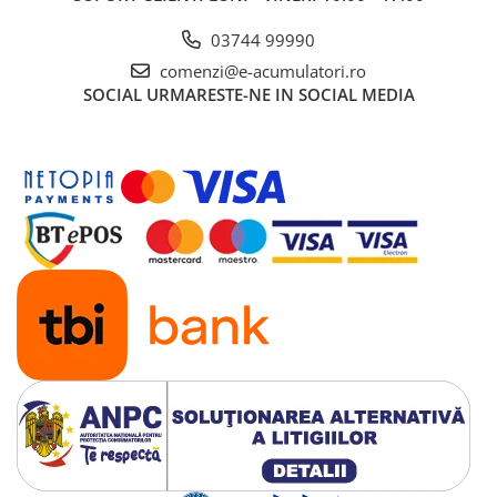
Software management inclus
03744 99990
Posibilitatea de monitorizare & control prin USB
comenzi@e-acumulatori.ro
SOCIAL
URMARESTE-NE IN SOCIAL MEDIA
Caracteristici
Regulator automat de tensiune
Protectie la suprasarcina
Protectie la supratensiune
Protectie la fulgere
Repornire automată la revenirea curentului alternativ
Incarcare in modul oprit
Incarcare inteligenta pana la 90% in 4 ore
Control inteligent al consumului de energie cu o economisire de
pana la 50%