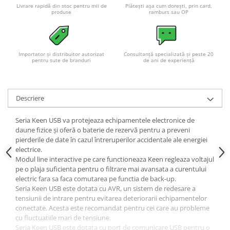
Livrare rapidă din stoc pentru mii de
Plătești așa cum dorești, prin card,
produse
ramburs sau OP
Importator și distribuitor autorizat
Consultanță specializată și peste 20
pentru sute de branduri
de ani de experiență
Descriere
Seria Keen USB va protejeaza echipamentele electronice de
daune fizice și oferă o baterie de rezervă pentru a preveni
pierderile de date în cazul întreruperilor accidentale ale energiei
electrice.
Modul line interactive pe care functioneaza Keen regleaza voltajul
pe o plaja suficienta pentru o filtrare mai avansata a curentului
electric fara sa faca comutarea pe functia de back-up.
Seria Keen USB este dotata cu AVR, un sistem de redesare a
tensiunii de intrare pentru evitarea deteriorarii echipamentelor
conectate. Acesta este recomandat pentru cei care au probleme
cu fluctuatiile mari de tensiune.
Seria Keen USB este dotata cu port de comunicare USB pentru o