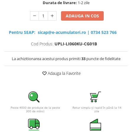
Durata de livrare:
1-2 zile
ADAUGA IN COS
Pentru SEAP:
sicap@e-acumulatori.ro
|
0734 523 766
Cod Produs:
UPLI-LI060KU-CG01B
La achizitionarea acestui produs primiti
33
puncte de fidelitate
Adauga la Favorite
Peste 4000 de produse de la peste
Retur simplu și rapid în până la 14
300 de mărci
zile