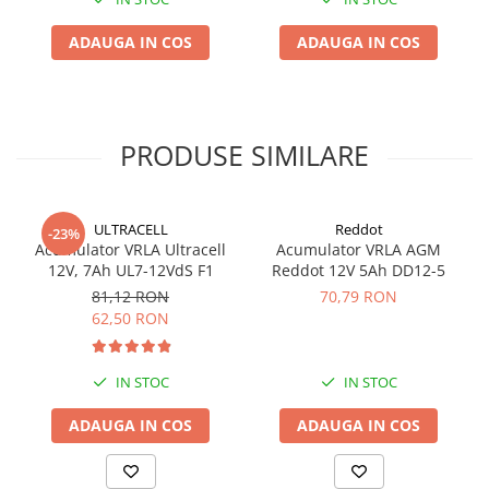
Putere
600 VA / 360 W
ADAUGA IN COS
ADAUGA IN COS
Tip
Line Interactive
PRODUSE SIMILARE
Tensiune nominala la intrare
230 VAC
Tensiune nominala la iesire
ULTRACELL
Reddot
-23%
230 VAC
Acumulator VRLA Ultracell
Acumulator VRLA AGM
12V, 7Ah UL7-12VdS F1
Reddot 12V 5Ah DD12-5
Plaja acceptata tensiune intrare
81,12 RON
70,79 RON
162 ~ 290 VAC
62,50 RON
Frecventa
50 / 60 Hz Auto detectare
IN STOC
IN STOC
Prize
ADAUGA IN COS
ADAUGA IN COS
2 Prize cu protectie si conectate la baterie