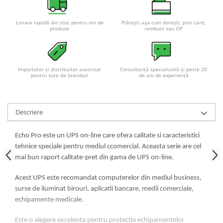
Acumulatori VRLA AGM/GEL /
Tractiune / LiFePo4
Livrare rapidă din stoc pentru mii de
Plătești așa cum dorești, prin card,
Baterii si acumulatori gel si VRLA
produse
ramburs sau OP
6-12 V
Baterii si acumulatori AGM VRLA
de 6-12 V
Importator și distribuitor autorizat
Consultanță specializată și peste 20
pentru sute de branduri
de ani de experiență
Acumulatori Moto, ATV
GEL
AGM
Descriere
Li-Ion
SLA AGM (Sealed Lead Acid)
Echo Pro este un UPS on-line care ofera calitate si caracteristici
Deep Cycle - Tractiune/Semi-
tehnice speciale pentru mediul ccomercial. Aceasta serie are cel
Tractiune
mai bun raport calitate-pret din gama de UPS on-line.
Marine & Caravan
Acest UPS este recomandat computerelor din mediul business,
APC
surse de iluminat birouri, aplicatii bancare, medii comerciale,
echipamente medicale.
Pachete acumulatori VRLA
Sisteme de management (BMS)
Este o alegere excelenta pentru protectia echipamentelor