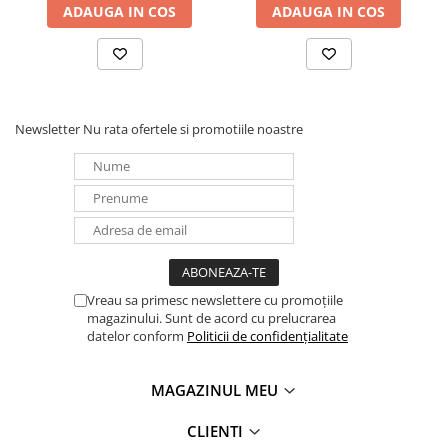
ADAUGA IN COS
ADAUGA IN COS
UPS
Acumulatori
Diverse
Invertoare
Newsletter
Nu rata ofertele si promotiile noastre
Sisteme de prindere
Statii de incarcare EV
OUTLET
Pompe de caldura
Vreau sa primesc newslettere cu promoțiile
magazinului. Sunt de acord cu prelucrarea
datelor conform
Politicii de confidențialitate
MAGAZINUL MEU
CLIENTI