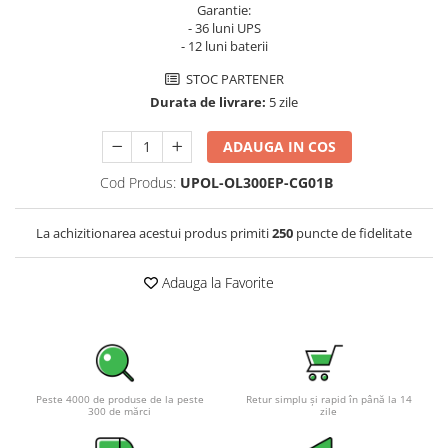
Garantie:
Pachete complete stocare energie
- 36 luni UPS
- 12 luni baterii
Sisteme de Stocare Comerciale
STOC PARTENER
Sisteme fotovoltaice complete
Durata de livrare:
5 zile
Sisteme fotovoltaice de putere
mica (rulota/caravan/case de
ADAUGA IN COS
vacanta)
Sisteme fotovoltaice profesionale
Cod Produs:
UPOL-OL300EP-CG01B
Pachete sisteme fotovoltaice
Statii de incarcare vehicule
La achizitionarea acestui produs primiti
250
puncte de fidelitate
electrice
Statii de incarcare
Adauga la Favorite
Cabluri de incarcare vehicule
electrice
Prize de incarcare vehicule
electrice
Accesorii
Peste 4000 de produse de la peste
Retur simplu și rapid în până la 14
300 de mărci
zile
Turbine eoliene pentru casă