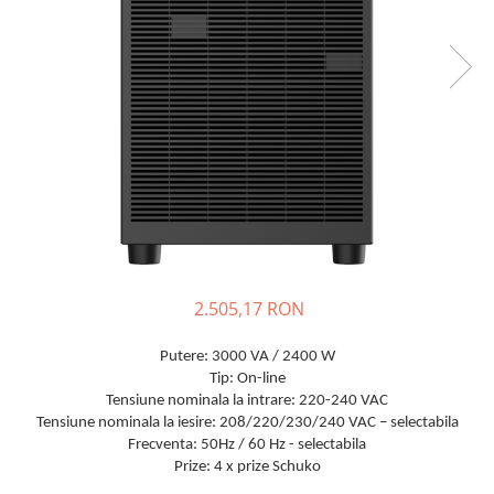
Incarcatoare acumulatori
Panouri fotovoltaice si accesorii
Panouri fotovoltaice
Sisteme prindere panouri
fotovoltaice
Accesorii
Invertoare
Invertoare Hibrid
Invertoare On-grid
Invertoare Off-grid
2.505,17 RON
Controlere solare
MPPT
Putere: 3000 VA / 2400 W
Tip: On-line
PWM
Tensiune nominala la intrare: 220-240 VAC
Convertoare de tensiune
Tensiune nominala la iesire: 208/220/230/240 VAC – selectabila
Frecventa: 50Hz / 60 Hz - selectabila
Sisteme de stocare energie
Prize: 4 x prize Schuko
LiFePO4