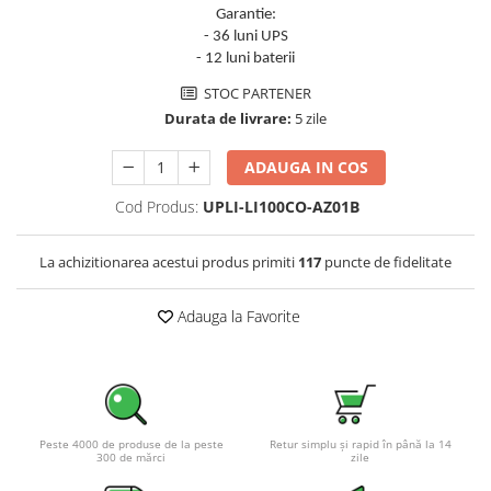
Garantie:
Pachete complete stocare energie
- 36 luni UPS
Sisteme de Stocare Comerciale
- 12 luni baterii
Sisteme fotovoltaice complete
STOC PARTENER
Sisteme fotovoltaice de putere
Durata de livrare:
5 zile
mica (rulota/caravan/case de
vacanta)
ADAUGA IN COS
Sisteme fotovoltaice profesionale
Cod Produs:
UPLI-LI100CO-AZ01B
Pachete sisteme fotovoltaice
Statii de incarcare vehicule
La achizitionarea acestui produs primiti
117
puncte de fidelitate
electrice
Statii de incarcare
Adauga la Favorite
Cabluri de incarcare vehicule
electrice
Prize de incarcare vehicule
electrice
Accesorii
Peste 4000 de produse de la peste
Retur simplu și rapid în până la 14
300 de mărci
zile
Turbine eoliene pentru casă