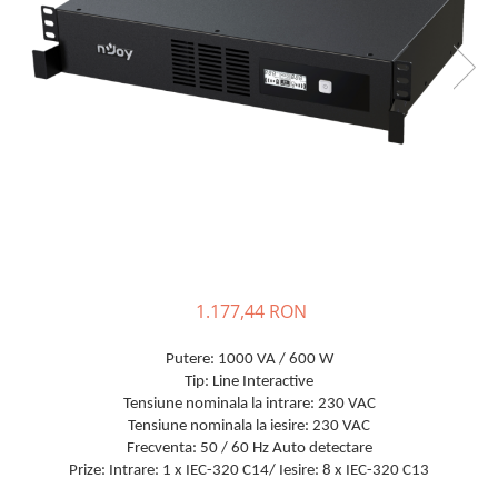
Incarcatoare acumulatori
Panouri fotovoltaice si accesorii
Panouri fotovoltaice
Sisteme prindere panouri
fotovoltaice
Accesorii
Invertoare
Invertoare Hibrid
Invertoare On-grid
Invertoare Off-grid
1.177,44 RON
Controlere solare
MPPT
Putere: 1000 VA / 600 W
Tip: Line Interactive
PWM
Tensiune nominala la intrare: 230 VAC
Convertoare de tensiune
Tensiune nominala la iesire: 230 VAC
Frecventa: 50 / 60 Hz Auto detectare
Sisteme de stocare energie
Prize: Intrare: 1 x IEC-320 C14/ Iesire: 8 x IEC-320 C13
LiFePO4