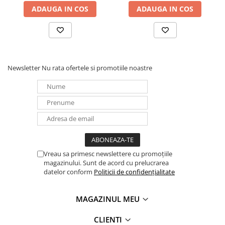
UPS
ADAUGA IN COS
ADAUGA IN COS
Acumulatori
Diverse
Invertoare
Newsletter
Nu rata ofertele si promotiile noastre
Sisteme de prindere
Statii de incarcare EV
OUTLET
Pompe de caldura
Vreau sa primesc newslettere cu promoțiile
magazinului. Sunt de acord cu prelucrarea
datelor conform
Politicii de confidențialitate
MAGAZINUL MEU
CLIENTI