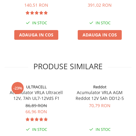
140,51 RON
391,02 RON
Temperatura de functionare: 0-40°C
Panouri portabile
Dimensiuni: 300 x 438 x 86 mm
Racire/Incalzire
Greutate: 11.3 kg
IN STOC
IN STOC
Statii energie portabile
ADAUGA IN COS
ADAUGA IN COS
Diverse
Electrice
Intrerupatoare si prize
Dulapuri pentru cablare
PRODUSE SIMILARE
structurata
Sigurante
Tablouri electrice
ULTRACELL
Reddot
-23%
Lumina (Becuri si Lanterne)
Acumulator VRLA Ultracell
Acumulator VRLA AGM
12V, 7Ah UL7-12VdS F1
Reddot 12V 5Ah DD12-5
Laptop & PC accesorii, baterii,
86,89 RON
70,79 RON
cabluri USB, prelungitoare USB
66,96 RON
Cablu de date si Adaptoare
Solutii solare portabile
IN STOC
IN STOC
Lichidare de stoc