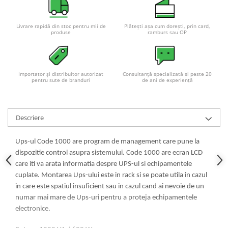
Acumulatori VRLA AGM/GEL /
Tractiune / LiFePo4
Livrare rapidă din stoc pentru mii de
Plătești așa cum dorești, prin card,
Baterii si acumulatori gel si VRLA
produse
ramburs sau OP
6-12 V
Baterii si acumulatori AGM VRLA
de 6-12 V
Importator și distribuitor autorizat
Consultanță specializată și peste 20
Acumulatori Moto, ATV
pentru sute de branduri
de ani de experiență
GEL
AGM
Descriere
Li-Ion
SLA AGM (Sealed Lead Acid)
Ups-ul Code 1000 are program de management care pune la
Deep Cycle - Tractiune/Semi-
dispozitie control asupra sistemului. Code 1000 are ecran LCD
Tractiune
care iti va arata informatia despre UPS-ul si echipamentele
Marine & Caravan
cuplate. Montarea Ups-ului este in rack si se poate utila in cazul
in care este spatiul insuficient sau in cazul cand ai nevoie de un
APC
numar mai mare de Ups-uri pentru a proteja echipamentele
Pachete acumulatori VRLA
electronice.
Sisteme de management (BMS)