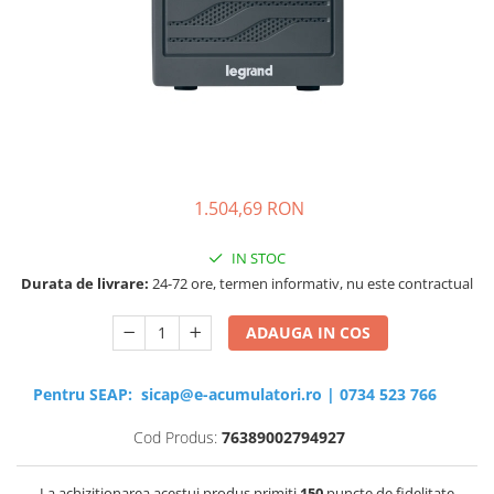
Sisteme de management (BMS)
Redresoare, incarcatoare si testere
Redresoare auto, moto, barci si
stationare
1.504,69 RON
IN STOC
Durata de livrare:
24-72 ore, termen informativ, nu este contractual
ADAUGA IN COS
Pentru SEAP:
sicap@e-acumulatori.ro
|
0734 523 766
Cod Produs:
76389002794927
La achizitionarea acestui produs primiti
150
puncte de fidelitate