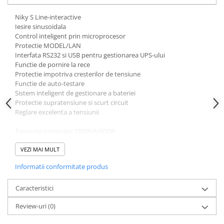
Niky S Line-interactive
Iesire sinusoidala
Control inteligent prin microprocesor
Protectie MODEL/LAN
Interfata RS232 si USB pentru gestionarea UPS-ului
Functie de pornire la rece
Protectie impotriva cresterilor de tensiune
Functie de auto-testare
Sistem inteligent de gestionare a bateriei
Protectie supratensiune si scurt circuit
Reglare excelenta a tensiunii
Tensiune nominala: 1000VA/600W
Tehnologie: Line-Interactive VI-SS
Unda Sinusoidala
VEZI MAI MULT
Timp de back-up: 9
Informatii conformitate produs
Tensiune de intrare: 230 V ± 12% in retea ± 5% pe baterie
Frecventa de intrare: 50-60 Hz
Caracteristici
Parametrii tensiune de intrare: 160V - 290V
Review-uri
(0)
Tensiune de iesire: 230V ± 10%