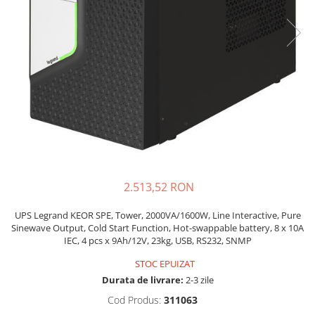
Sisteme de management (BMS)
Redresoare, incarcatoare si testere
Redresoare auto, moto, barci si
stationare
2.513,52 RON
UPS Legrand KEOR SPE, Tower, 2000VA/1600W, Line Interactive, Pure
Sinewave Output, Cold Start Function, Hot-swappable battery, 8 x 10A
IEC, 4 pcs x 9Ah/12V, 23kg, USB, RS232, SNMP
STOC EPUIZAT
Durata de livrare:
2-3 zile
Cod Produs:
311063