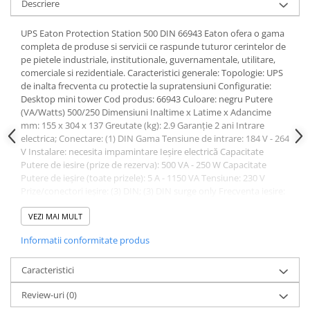
Descriere
Acumulatori VRLA AGM/GEL /
Tractiune / LiFePo4
UPS Eaton Protection Station 500 DIN 66943 Eaton ofera o gama
Baterii si acumulatori gel si VRLA
completa de produse si servicii ce raspunde tuturor cerintelor de
6-12 V
pe pietele industriale, institutionale, guvernamentale, utilitare,
Baterii si acumulatori AGM VRLA
comerciale si rezidentiale. Caracteristici generale: Topologie: UPS
de inalta frecventa cu protectie la supratensiuni Configuratie:
de 6-12 V
Desktop mini tower Cod produs: 66943 Culoare: negru Putere
Acumulatori Moto, ATV
(VA/Watts) 500/250 Dimensiuni Inaltime x Latime x Adancime
mm: 155 x 304 x 137 Greutate (kg): 2.9 Garanţie 2 ani Intrare
GEL
electrica; Conectare: (1) DIN Gama Tensiune de intrare: 184 V - 264
AGM
V Instalare: necesita impamintare Ieşire electrică Capacitate
Putere de iesire (prize de rezerva): 500 VA - 250 W Capacitate
Li-Ion
Putere de ieșire (toate prizele): 5 A - 1150 VA Tensiune: 230 V
SLA AGM (Sealed Lead Acid)
Prize/conectori ieşire: (3) DIN; (3) DIN surge only Frecventa iesire:
Deep Cycle - Tractiune/Semi-
50 / 60 Hz auto-selection Caracteristica a undei 8/20 Uoc = 6 kV;
Tractiune
Up = 1.5 kV; In = 2.5 kA; I max = 8 kA Baterie Capabila de pornire la
VEZI MAI MULT
rece (sursa de alimentare mobila), baterie se incarca chiar si in
Marine & Caravan
Informatii conformitate produs
pozitia OFF Monitorizarea bateriei: testare automata a bateriei,
indicator de inlocuire a bateriei, protectie impotriva descarcarilor
APC
profunde (4 ore limita) Modelul Bateriei: baterii plumb-acid
Caracteristici
Pachete acumulatori VRLA
inlocuibile Timp de rezerva la utilizare tipica: 20 min Comunicaţii
Review-uri
(0)
Interfaţa utilizator: Functionare cu alimentare de la retea/baterie,
Sisteme de management (BMS)
starea val supresoare, suprasarcina, inlocuirea bateriei, alarme