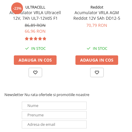
Panouri portabile
ULTRACELL
Reddot
-23%
Acumulator VRLA Ultracell
Acumulator VRLA AGM
Racire/Incalzire
12V, 7Ah UL7-12VdS F1
Reddot 12V 5Ah DD12-5
Statii energie portabile
86,89 RON
70,79 RON
66,96 RON
Diverse
Electrice
IN STOC
IN STOC
Intrerupatoare si prize
Dulapuri pentru cablare
ADAUGA IN COS
ADAUGA IN COS
structurata
Sigurante
Tablouri electrice
Lumina (Becuri si Lanterne)
Newsletter
Nu rata ofertele si promotiile noastre
Laptop & PC accesorii, baterii,
cabluri USB, prelungitoare USB
Cablu de date si Adaptoare
Solutii solare portabile
Lichidare de stoc