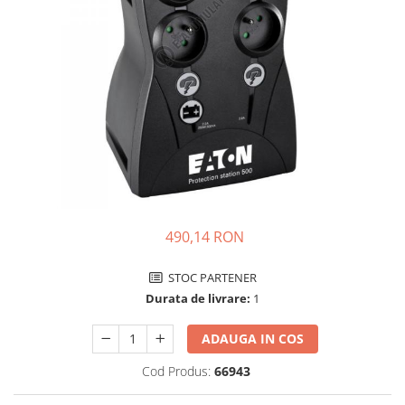
Incarcatoare acumulatori
Panouri fotovoltaice si accesorii
Panouri fotovoltaice
Sisteme prindere panouri
fotovoltaice
Accesorii
Invertoare
Invertoare Hibrid
Invertoare On-grid
490,14 RON
Invertoare Off-grid
Controlere solare
STOC PARTENER
MPPT
Durata de livrare:
1
PWM
ADAUGA IN COS
Convertoare de tensiune
Sisteme de stocare energie
Cod Produs:
66943
LiFePO4