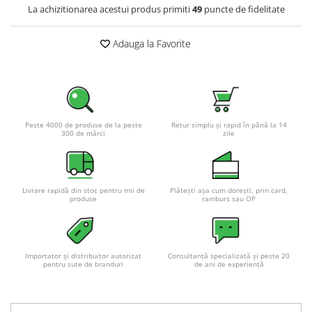
La achizitionarea acestui produs primiti
49
puncte de fidelitate
Pachete complete stocare energie
Sisteme de Stocare Comerciale
Adauga la Favorite
Sisteme fotovoltaice complete
Sisteme fotovoltaice de putere
mica (rulota/caravan/case de
vacanta)
Sisteme fotovoltaice profesionale
Peste 4000 de produse de la peste
Retur simplu și rapid în până la 14
Pachete sisteme fotovoltaice
300 de mărci
zile
Statii de incarcare vehicule
electrice
Statii de incarcare
Livrare rapidă din stoc pentru mii de
Plătești așa cum dorești, prin card,
produse
ramburs sau OP
Cabluri de incarcare vehicule
electrice
Prize de incarcare vehicule
electrice
Importator și distribuitor autorizat
Consultanță specializată și peste 20
pentru sute de branduri
de ani de experiență
Accesorii
Turbine eoliene pentru casă