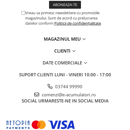
UPS
Vreau sa primesc newslettere cu promoțiile
Acumulatori
magazinului. Sunt de acord cu prelucrarea
Diverse
datelor conform
Politicii de confidențialitate
Invertoare
MAGAZINUL MEU
Sisteme de prindere
Statii de incarcare EV
CLIENTI
OUTLET
DATE COMERCIALE
Pompe de caldura
SUPORT CLIENTI
LUNI - VINERI 10:00 - 17:00
03744 99990
comenzi@e-acumulatori.ro
SOCIAL
URMARESTE-NE IN SOCIAL MEDIA