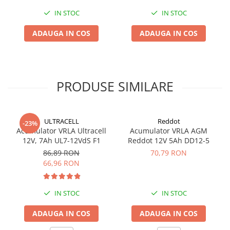
Redresoare, incarcatoare si testere
IN STOC
IN STOC
Redresoare auto, moto, barci si
ADAUGA IN COS
ADAUGA IN COS
stationare
Surse UPS
UPS pentru centrale termice si
sisteme de urgenta - acumulator
PRODUSE SIMILARE
extern
UPS Calculatoare si Servere
UPS Trifazat
ULTRACELL
Reddot
Stabilizatoare Tensiune
-23%
Acumulator VRLA Ultracell
Acumulator VRLA AGM
PDUs unitati de distributie a
12V, 7Ah UL7-12VdS F1
Reddot 12V 5Ah DD12-5
energiei electrice
86,89 RON
70,79 RON
66,96 RON
Cabinete baterii
Acumulatori UPS
IN STOC
IN STOC
Drumetii / Camping
Accesorii
ADAUGA IN COS
ADAUGA IN COS
Frigidere portabile