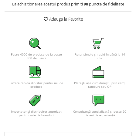
La achizitionarea acestui produs primiti
98
puncte de fidelitate
Pachete complete stocare energie
Sisteme de Stocare Comerciale
Adauga la Favorite
Sisteme fotovoltaice complete
Sisteme fotovoltaice de putere
mica (rulota/caravan/case de
vacanta)
Sisteme fotovoltaice profesionale
Peste 4000 de produse de la peste
Retur simplu și rapid în până la 14
Pachete sisteme fotovoltaice
300 de mărci
zile
Statii de incarcare vehicule
electrice
Statii de incarcare
Livrare rapidă din stoc pentru mii de
Plătești așa cum dorești, prin card,
produse
ramburs sau OP
Cabluri de incarcare vehicule
electrice
Prize de incarcare vehicule
electrice
Importator și distribuitor autorizat
Consultanță specializată și peste 20
pentru sute de branduri
de ani de experiență
Accesorii
Turbine eoliene pentru casă