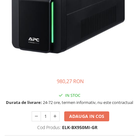
Incarcatoare acumulatori
Panouri fotovoltaice si accesorii
Panouri fotovoltaice
Sisteme prindere panouri
fotovoltaice
Accesorii
Invertoare
Invertoare Hibrid
Invertoare On-grid
980,27 RON
Invertoare Off-grid
Controlere solare
IN STOC
MPPT
Durata de livrare:
24-72 ore, termen informativ, nu este contractual
PWM
ADAUGA IN COS
Convertoare de tensiune
Sisteme de stocare energie
Cod Produs:
ELK-BX950MI-GR
LiFePO4