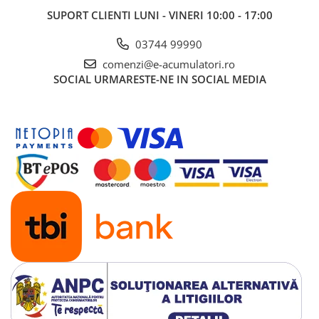
UPS
SUPORT CLIENTI
LUNI - VINERI 10:00 - 17:00
Acumulatori
03744 99990
Diverse
comenzi@e-acumulatori.ro
Invertoare
SOCIAL
URMARESTE-NE IN SOCIAL MEDIA
Sisteme de prindere
Statii de incarcare EV
OUTLET
Pompe de caldura