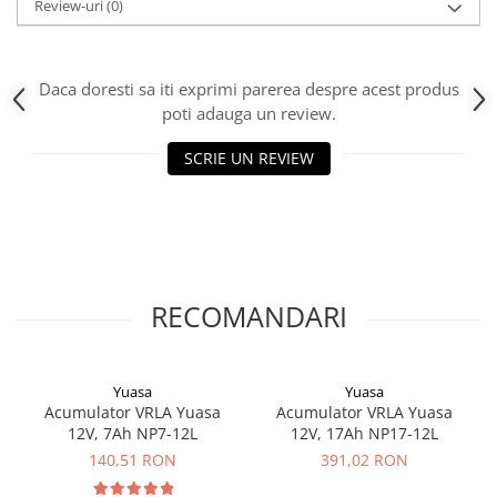
Review-uri
(0)
Acumulatori VRLA AGM/GEL /
Tractiune / LiFePo4
Baterii si acumulatori gel si VRLA
6-12 V
Daca doresti sa iti exprimi parerea despre acest produs
poti adauga un review.
Baterii si acumulatori AGM VRLA
de 6-12 V
SCRIE UN REVIEW
Acumulatori Moto, ATV
GEL
AGM
Li-Ion
SLA AGM (Sealed Lead Acid)
RECOMANDARI
Deep Cycle - Tractiune/Semi-
Tractiune
Marine & Caravan
Yuasa
Yuasa
Acumulator VRLA Yuasa
Acumulator VRLA Yuasa
APC
12V, 7Ah NP7-12L
12V, 17Ah NP17-12L
Pachete acumulatori VRLA
140,51 RON
391,02 RON
Sisteme de management (BMS)