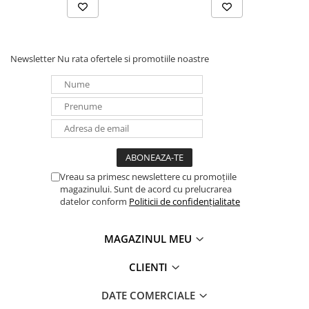
Panouri portabile
Racire/Incalzire
Statii energie portabile
Newsletter
Nu rata ofertele si promotiile noastre
Diverse
Electrice
Intrerupatoare si prize
Dulapuri pentru cablare
structurata
Sigurante
Vreau sa primesc newslettere cu promoțiile
Tablouri electrice
magazinului. Sunt de acord cu prelucrarea
datelor conform
Politicii de confidențialitate
Lumina (Becuri si Lanterne)
Laptop & PC accesorii, baterii,
MAGAZINUL MEU
cabluri USB, prelungitoare USB
Cablu de date si Adaptoare
CLIENTI
Solutii solare portabile
DATE COMERCIALE
Lichidare de stoc