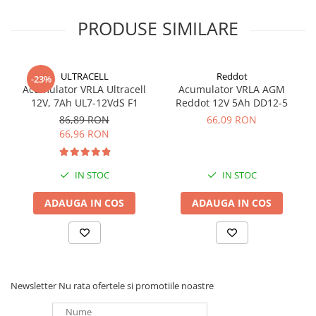
Panouri portabile
PRODUSE SIMILARE
Racire/Incalzire
Statii energie portabile
ULTRACELL
Reddot
-23%
Diverse
Acumulator VRLA Ultracell
Acumulator VRLA AGM
Electrice
12V, 7Ah UL7-12VdS F1
Reddot 12V 5Ah DD12-5
86,89 RON
66,09 RON
Intrerupatoare si prize
66,96 RON
Dulapuri pentru cablare
structurata
Sigurante
IN STOC
IN STOC
Tablouri electrice
ADAUGA IN COS
ADAUGA IN COS
Lumina (Becuri si Lanterne)
Laptop & PC accesorii, baterii,
cabluri USB, prelungitoare USB
Cablu de date si Adaptoare
Solutii solare portabile
Newsletter
Nu rata ofertele si promotiile noastre
Lichidare de stoc