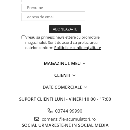
UPS
Acumulatori
Diverse
Invertoare
Vreau sa primesc newslettere cu promoțiile
Sisteme de prindere
magazinului. Sunt de acord cu prelucrarea
datelor conform
Politicii de confidențialitate
Statii de incarcare EV
OUTLET
MAGAZINUL MEU
Pompe de caldura
CLIENTI
DATE COMERCIALE
SUPORT CLIENTI
LUNI - VINERI 10:00 - 17:00
03744 99990
comenzi@e-acumulatori.ro
SOCIAL
URMARESTE-NE IN SOCIAL MEDIA