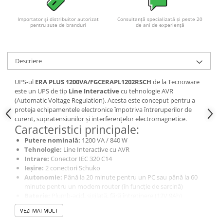
Acumulatori VRLA AGM/GEL /
Tractiune / LiFePo4
Importator și distribuitor autorizat
Consultanță specializată și peste 20
pentru sute de branduri
de ani de experiență
Baterii si acumulatori gel si VRLA
6-12 V
Baterii si acumulatori AGM VRLA
de 6-12 V
Descriere
Acumulatori Moto, ATV
UPS-ul
ERA PLUS 1200VA/FGCERAPL1202RSCH
de la Tecnoware
GEL
este un UPS de tip
Line Interactive
cu tehnologie AVR
(Automatic Voltage Regulation). Acesta este conceput pentru a
AGM
proteja echipamentele electronice împotriva întreruperilor de
Li-Ion
curent, supratensiunilor și interferențelor electromagnetice.
Caracteristici principale:
SLA AGM (Sealed Lead Acid)
Putere nominală:
1200 VA / 840 W
Deep Cycle - Tractiune/Semi-
Tehnologie:
Line Interactive cu AVR
Tractiune
Intrare:
Conector IEC 320 C14
Marine & Caravan
Ieșire:
2 conectori Schuko
Autonomie:
Până la 20 minute pentru un PC sau până la 60
APC
minute pentru un modem router (în funcție de sarcină)
Baterie:
Plumb-acid, sigilată, fără întreținere (12V 9Ah)
Pachete acumulatori VRLA
Răcire:
Ventilator, zgomot < 45 dBA la 1 metru
VEZI MAI MULT
Sisteme de management (BMS)
Software de management:
Compatibil cu Windows, Mac OS