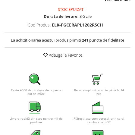
Pachete complete stocare energie
STOC EPUIZAT
Sisteme de Stocare Comerciale
Durata de livrare:
3-5 zile
Sisteme fotovoltaice complete
Cod Produs:
ELK-FGCERAPL1202RSCH
Sisteme fotovoltaice de putere
mica (rulota/caravan/case de
La achizitionarea acestui produs primiti
241
puncte de fidelitate
vacanta)
Sisteme fotovoltaice profesionale
Adauga la Favorite
Pachete sisteme fotovoltaice
Statii de incarcare vehicule
electrice
Statii de incarcare
Cabluri de incarcare vehicule
Peste 4000 de produse de la peste
Retur simplu și rapid în până la 14
300 de mărci
zile
electrice
Prize de incarcare vehicule
electrice
Livrare rapidă din stoc pentru mii de
Plătești așa cum dorești, prin card,
Accesorii
produse
ramburs sau OP
Turbine eoliene pentru casă