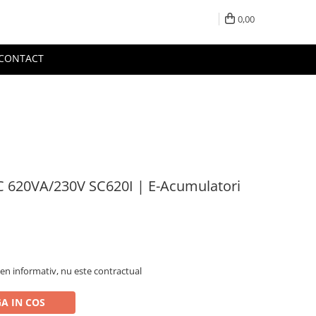
0,00
CONTACT
 620VA/230V SC620I | E-Acumulatori
en informativ, nu este contractual
A IN COS