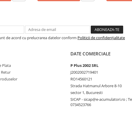
Sunt de acord cu prelucrarea datelor conform
Politicii de confidențialitate
DATE COMERCIALE
 Plata
P Plus 2002 SRL
e Retur
J2002002719401
Produselor
RO14560121
Strada Hatmanul Arbore 8-10
sector 1, Bucuresti
SICAP - sicap@e-acumulatori.ro ; Te
0734523766