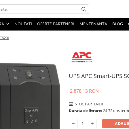
ARA
NOUTATI
OFERTE PARTENERI
MENTENANTA
BLOG
C620I
UPS APC Smart-UPS SC
2.878,13 RON
STOC PARTENER
Durata de livrare:
24-72 ore, term
ADAUG