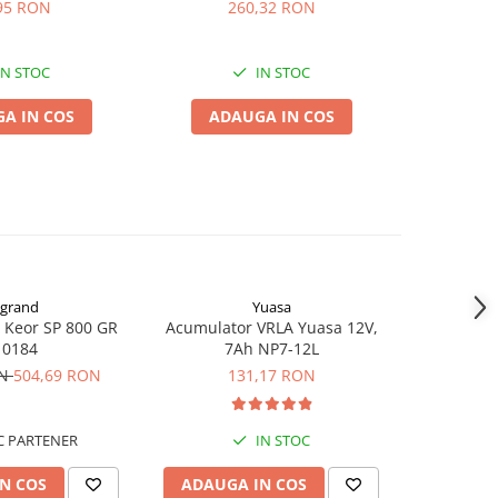
43218
95 RON
260,32 RON
1
IN STOC
IN STOC
A IN COS
ADAUGA IN COS
ADA
grand
Yuasa
 Keor SP 800 GR
Acumulator VRLA Yuasa 12V,
Acumulat
10184
7Ah NP7-12L
UHR7-12, 
AGM Lead
ON
504,69 RON
131,17 RON
 PARTENER
IN STOC
N COS
ADAUGA IN COS
ADAUG