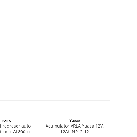
Tronic
Yuasa
si redresor auto
Acumulator VRLA Yuasa 12V,
Acumulat
tronic AL800 cod
12Ah NP12-12
2.