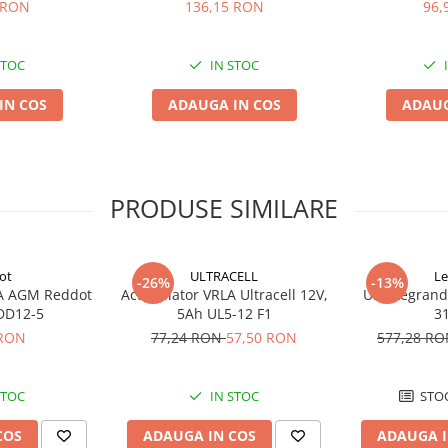
22
 RON
136,15 RON
96,
STOC
IN STOC
IN COS
ADAUGA IN COS
ADAUG
PRODUSE SIMILARE
ot
ULTRACELL
Le
-26%
-13%
A AGM Reddot
Acumulator VRLA Ultracell 12V,
UPS Legrand
DD12-5
5Ah UL5-12 F1
3
 RON
77,24 RON
57,50 RON
577,28 R
STOC
IN STOC
STOC
COS
ADAUGA IN COS
ADAUGA I