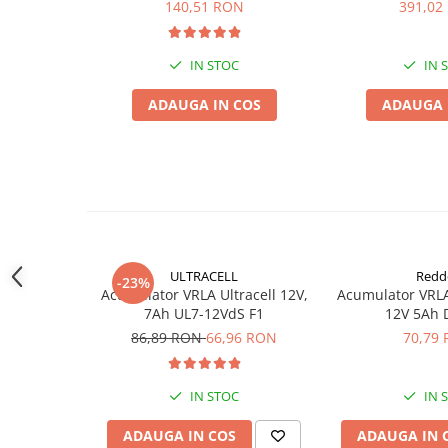
140,51 RON
391,02
Acumulatori VRLA AGM/GEL /
Tractiune / LiFePo4
Baterii si acumulatori gel si VRLA
IN STOC
IN 
6-12 V
Baterii si acumulatori AGM VRLA
ADAUGA IN COS
ADAUGA 
de 6-12 V
Acumulatori Moto, ATV
GEL
AGM
Li-Ion
SLA AGM (Sealed Lead Acid)
ULTRACELL
Redd
-23%
Deep Cycle - Tractiune/Semi-
Acumulator VRLA Ultracell 12V,
Acumulator VRL
Tractiune
7Ah UL7-12VdS F1
12V 5Ah 
86,89 RON
66,96 RON
70,79
Marine & Caravan
APC
IN STOC
IN 
Pachete acumulatori VRLA
Sisteme de management (BMS)
ADAUGA IN COS
ADAUGA IN 