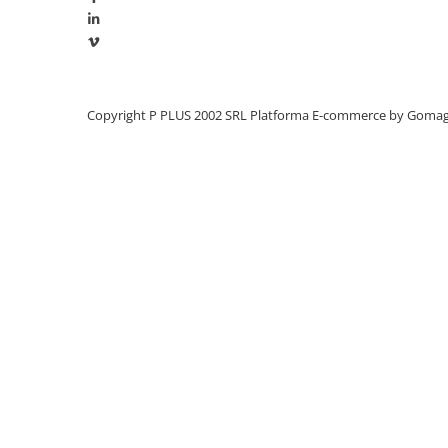
Panouri portabile
Racire/Incalzire
Statii energie portabile
Diverse
Copyright P PLUS 2002 SRL
Platforma E-commerce by Goma
Electrice
Intrerupatoare si prize
Dulapuri pentru cablare
structurata
Sigurante
Tablouri electrice
Lumina (Becuri si Lanterne)
Laptop & PC accesorii, baterii,
cabluri USB, prelungitoare USB
Cablu de date si Adaptoare
Solutii solare portabile
Lichidare de stoc