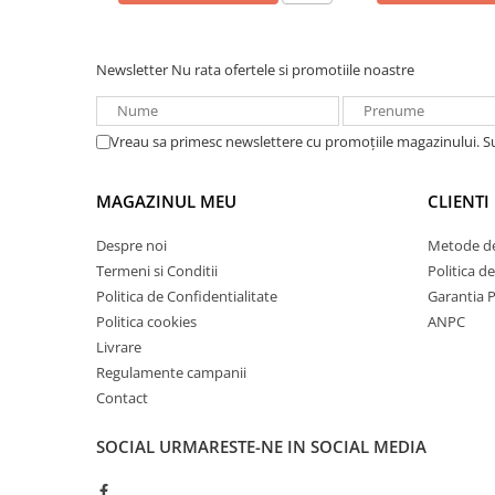
Redresoare, incarcatoare si testere
Redresoare auto, moto, barci si
Newsletter
Nu rata ofertele si promotiile noastre
stationare
Surse UPS
UPS pentru centrale termice si
Vreau sa primesc newslettere cu promoțiile magazinului. 
sisteme de urgenta - acumulator
extern
UPS Calculatoare si Servere
MAGAZINUL MEU
CLIENTI
UPS Trifazat
Despre noi
Metode de
Stabilizatoare Tensiune
Termeni si Conditii
Politica d
Politica de Confidentialitate
Garantia 
PDUs unitati de distributie a
energiei electrice
Politica cookies
ANPC
Livrare
Cabinete baterii
Regulamente campanii
Acumulatori UPS
Contact
Drumetii / Camping
SOCIAL
URMARESTE-NE IN SOCIAL MEDIA
Accesorii
Frigidere portabile