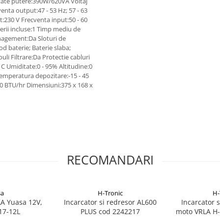
ate putere:390W/620VA Voltaj
nta output:47 - 53 Hz; 57 - 63
t:230 V Frecventa input:50 - 60
erii incluse:1 Timp mediu de
nagement:Da Sloturi de
 baterie; Baterie slaba;
li Filtrare:Da Protectie cabluri
C Umiditate:0 - 95% Altitudine:0
emperatura depozitare:-15 - 45
00 BTU/hr Dimensiuni:375 x 168 x
RECOMANDARI
sa
H-Tronic
H-
A Yuasa 12V,
Incarcator si redresor AL600
Incarcator 
17-12L
PLUS cod 2242217
moto VRLA H-