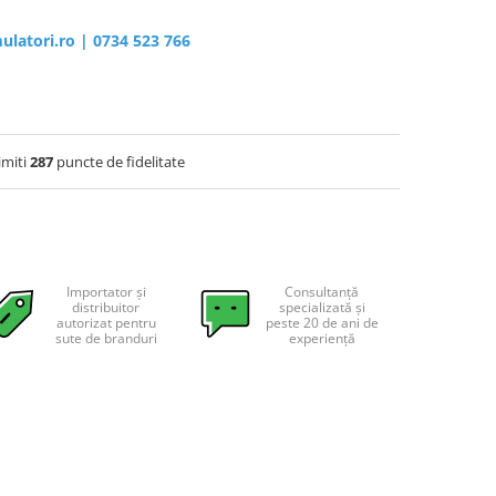
ulatori.ro
|
0734 523 766
imiti
287
puncte de fidelitate
Importator și
Consultanță
distribuitor
specializată și
autorizat pentru
peste 20 de ani de
sute de branduri
experiență