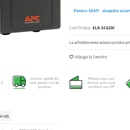
Pentru SEAP:
sicap@e-acum
Cod Produs:
ELK-SC620I
La achizitionarea acestui produs pr
Adauga la Favorite
Livrare rapidă din
Plătești așa cum
14
stoc pentru mii de
dorești, prin card,
produse
ramburs sau OP
uri
(0)