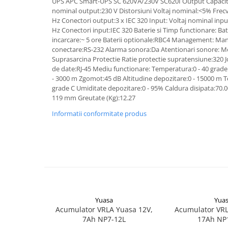
UPS APC Smart-UPS SC 620VA/230V SC620I Output Capacit
Pachete complete stocare energie
nominal output:230 V Distorsiuni Voltaj nominal:<5% Frecve
Hz Conectori output:3 x IEC 320 Input: Voltaj nominal inpu
Sisteme de Stocare Comerciale
Hz Conectori input:IEC 320 Baterie si Timp functionare: Bat
incarcare:~ 5 ore Baterii optionale:RBC4 Management: Ma
Sisteme fotovoltaice complete
conectare:RS-232 Alarma sonora:Da Atentionari sonore: Mod
Sisteme fotovoltaice de putere
Suprasarcina Protectie Ratie protectie supratensiune:320 Jou
mica (rulota/caravan/case de
de date:RJ-45 Mediu functionare: Temperatura:0 - 40 grade 
vacanta)
- 3000 m Zgomot:45 dB Altitudine depozitare:0 - 15000 m T
Sisteme fotovoltaice profesionale
grade C Umiditate depozitare:0 - 95% Caldura disipata:70.
Pachete sisteme fotovoltaice
119 mm Greutate (Kg):12.27
Statii de incarcare vehicule
Informatii conformitate produs
electrice
Statii de incarcare
Cabluri de incarcare vehicule
electrice
Prize de incarcare vehicule
electrice
Yuasa
Yua
Accesorii
Acumulator VRLA Yuasa 12V,
Acumulator VRL
Turbine eoliene pentru casă
7Ah NP7-12L
17Ah NP