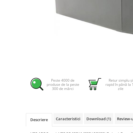
Incarcatoare acumulatori
Panouri fotovoltaice si accesorii
Panouri fotovoltaice
Sisteme prindere panouri
fotovoltaice
Accesorii
Invertoare
Distribuie
Invertoare Hibrid
pe
Invertoare On-grid
Facebook
Invertoare Off-grid
Peste 4000 de
Retur simplu și
produse de la peste
rapid în până la 
Controlere solare
300 de mărci
zile
MPPT
PWM
Convertoare de tensiune
Caracteristici
Download (1)
Review-
Descriere
Sisteme de stocare energie
LiFePO4